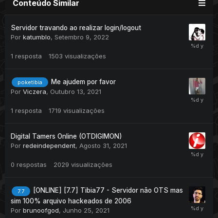
Conteúdo Similar
Servidor travando ao realizar login/logout
Por
katumblo
,
Setembro 9, 2022
1
resposta
1503
visualizações
Me ajudem por favor
poketibia
Por
Viczera
,
Outubro 13, 2021
1
resposta
1719
visualizações
Digital Tamers Online (OTDIGIMON)
Por
redeindependent
,
Agosto 31, 2021
0
respostas
2029
visualizações
[ONLINE] [7.7] Tibia77 - Servidor não OTS mas
7.7
sim 100% arquivo hackeados de 2006
Por
brunoofgod
,
Junho 25, 2021