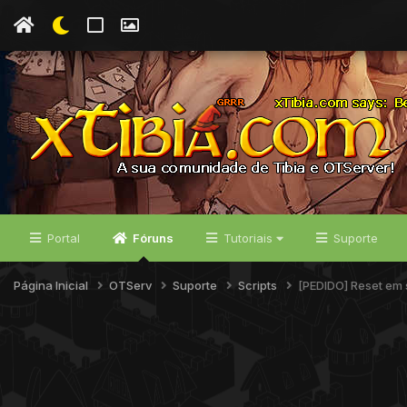
Portal
Fóruns
Tutoriais
Suporte
Página Inicial
OTServ
Suporte
Scripts
[PEDIDO] Reset em s