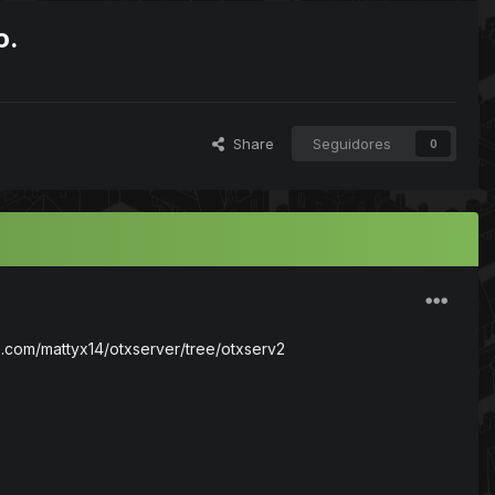
o.
Share
Seguidores
0
ub.com/mattyx14/otxserver/tree/otxserv2