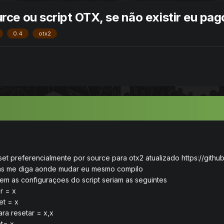
ce ou script OTX, se não existir eu pag
0.4
otx2
eset preferencialmente por source para otx2 atualizado https://gith
ças me diga aonde mudar eu mesmo compilo
em as configuraçoes do script seriam as seguintes
r = x
et = x
ra resetar = x,x
et= x