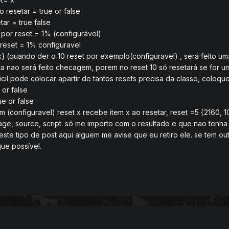
o resetar = true or false
etar = true false
 por reset = 1% (configurável)
reset = 1% configuravel
x, x} (quando der o 10 reset por exemplo(configuravel) , será feit
a nao será feito checagem, porem no reset 10 só resetará se for um
ficil pode colocar apartir de tantos resets precisa da classe, coloq
 or false
e or false
em (configuravel) reset x recebe item x ao resetar, reset =5 {2160, 
age, source, script. só me importo com o resultado e que nao tenha
 este tipo de post aqui alguem me avise que eu retiro ele. se tem 
ue possível.