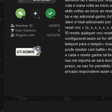
vida e mana volta ao inicio a
skills voltao ao inicio ao res
hp e mp adicional ganho /lvl
2
0
0
dano e heal adicionado por 
Member ID:
425813
reset voc = {x, x, x, x, x, 
Dias Ganhos:
0
10 resets qualquer voc reset
Registro em:
10/02/19
configuravel assim se for di
teleport para o templo= true
pode resetar com battle= tru
a cada x resets ganhe tal it
nao me importa se será stor
preço, se nao for permitido
privado responderei assim q