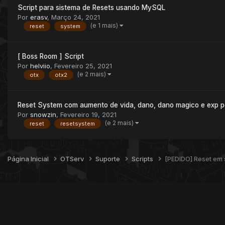
Script para sistema de Resets usando MySQL
Por
erasv
,
Março 24, 2021
(e 1 mais)
reset
system
[ Boss Room ] Script
Por
helviio
,
Fevereiro 25, 2021
(e 2 mais)
otx
otx2
Reset System com aumento de vida, dano, dano magico e exp p
Por
snowzin
,
Fevereiro 19, 2021
(e 2 mais)
reset
resetsystem
Página Inicial
OTServ
Suporte
Scripts
[PEDIDO] Reset em s