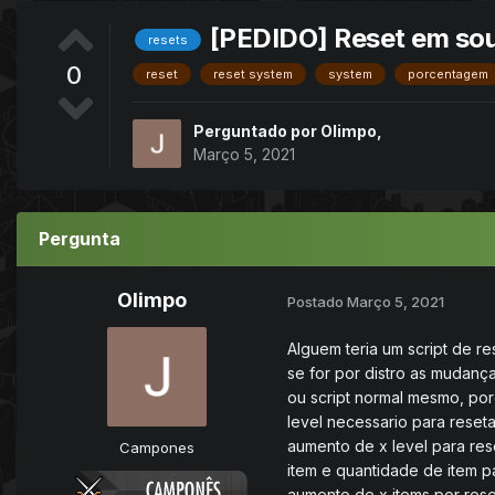
[PEDIDO] Reset em sour
resets
0
reset
reset system
system
porcentagem
Perguntado por
Olimpo
,
Março 5, 2021
Pergunta
Olimpo
Postado
Março 5, 2021
Alguem teria um script de r
se for por distro as mudan
ou script normal mesmo, por
level necessario para reseta
aumento de x level para res
Campones
item e quantidade de item pa
aumento de x items por res