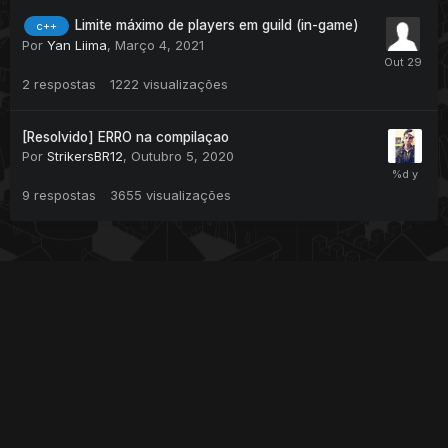
recomendo dar uma olhada no
mostbet casino
— é um
ótimo site de cassino online, perfeito pra relaxar depois de
Limite máximo de players em guild (in-game)
c++
horas de programação ou testes no servidor.
Por
Yan Liima
,
Março 4, 2021
2
respostas
1222
visualizações
[Resolvido] ERRO na compilaçao
Por
StrikersBR12
,
Outubro 5, 2020
9
respostas
3655
visualizações