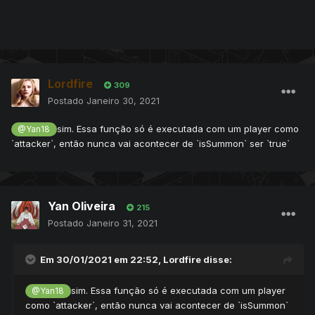
---
Essa condição:
Lordfire
309
attacker
->
getCreature
()->
isSummon
()
Postado
Janeiro 30, 2021
é sempre falsa e o if nunca vai ser executado
sim. Essa função só é executada com um player como
@Yan18
`attacker`, então nunca vai acontecer de `isSummon` ser `true`
Yan Oliveira
215
Postado
Janeiro 31, 2021
Em 30/01/2021 em 22:52,
Lordfire
disse:
sim. Essa função só é executada com um player
@Yan18
como `attacker`, então nunca vai acontecer de `isSummon`