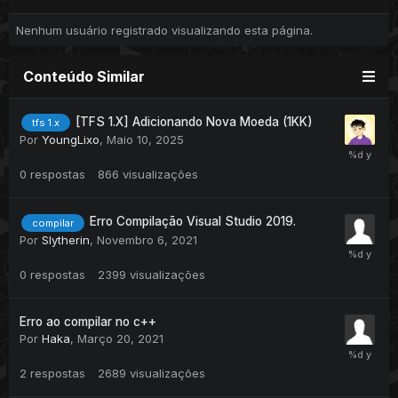
{
Nenhum usuário registrado visualizando esta página.
return
RETURNVALUE_YOUMAYNOTATTACKTHISCREATURE
;
}
Conteúdo Similar
// BLOCO QUE O SUMMON DO PLAYER (MASTER) 
NÃO PODE ATACAR OUTRO JOGADOR //
[TFS 1.X] Adicionando Nova Moeda (1KK)
tfs 1.x
if
(
attacker
->
isSummon
()
&&
 target
-
Por
YoungLixo
,
Maio 10, 2025
>
getPlayer
())
{
0
respostas
866
visualizações
return
RETURNVALUE_YOUMAYNOTATTACKTHISPLAYER
;
Erro Compilação Visual Studio 2019.
compilar
}
Por
Slytherin
,
Novembro 6, 2021
0
respostas
2399
visualizações
4- Compile a source
Pronto! Agora está terminado e você pode jogar!
Erro ao compilar no c++
Por
Haka
,
Março 20, 2021
Um recurso simples, mas bem útil.
2
respostas
2689
visualizações
Aliás, pra quem gosta de diversão online além dos jogos,