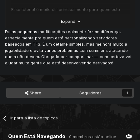
Esse tutorial é muito útil principalmente para quem está
desenvolvendo derivados.
Expand
*OBS: Esse tutorial só funciona para TFS 1.X (1.0+)
Essas pequenas modificações realmente fazem diferença,
especialmente pra quem está personalizando servidores
Vamos ao tutorial!!!
baseados em TFS. É um detalhe simples, mas melhora muito a
jogabilidade e evita vários problemas com summons atacando
Siga os passos à seguir:
quem não devem. Obrigado por compartilhar — com certeza vai
ajudar muita gente que está desenvolvendo derivados!
1- Abra sua source e procure o arquivo
combat.cpp
2- Procure pela função:
ReturnValue
Combat
::
canTargetCreature
(
Player
*
 attacker
,
Share
Seguidores
1
Creature
*
 target
)
3- Insira o código à seguir dentro da função encontrada no
passo anterior:
Ir para a lista de tópicos
// BLOCO QUE O PLAYER (MASTER) NÃO PODE 
ATACAR O SUMMON //
Quem Está Navegando
0 membros estão online
if
(
target
->
isSummon
())