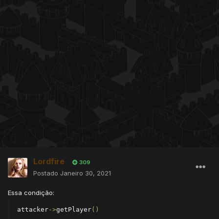
Lordfire
309
Postado
Janeiro 30, 2021
Essa condição:
attacker
->
getPlayer
()