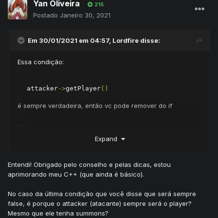
Yan Oliveira
215
Postado
Janeiro 30, 2021
Em 30/01/2021 em 04:57,
Lordfire
disse:
Essa condição:
attacker
->
getPlayer
()
é sempre verdadeira, então vc pode remover do if
---
Expand
target->getCreature()
Entendi! Obrigado pelo conselho e pelas dicas, estou
aprimorando meu C++ (que ainda é básico).
target já é uma Creature, então isso sempre retorna o
mesmo valor de target, vc pode escrever somente
No caso da última condição que você disse que será sempre
false, é porque o attacker (atacante) sempre será o player?
Mesmo que ele tenha summons?
target