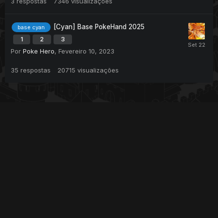
3
respostas
7346
visualizações
[Cyan] Base PokeHand 2025
base cyan
1
2
3
Por
Poke Hero
,
Fevereiro 10, 2023
35
respostas
20715
visualizações