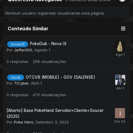
Nenhum usuário registrado visualizando esta página.
Conteúdo Similar
PokeDub - Nova UI
showoff
Por
Jeffer000
,
Agosto 1
0
respostas
208
visualizações
OTCV8 (MOBILE) - GOV (SALENSE)
otcv8
Por
TICyber
,
Abril 1
0
respostas
470
visualizações
[Aberto] Base PokeHand Servidor+Cliente+Soucer
(2025)
Por
Poke Hero
,
Setembro 3, 2022