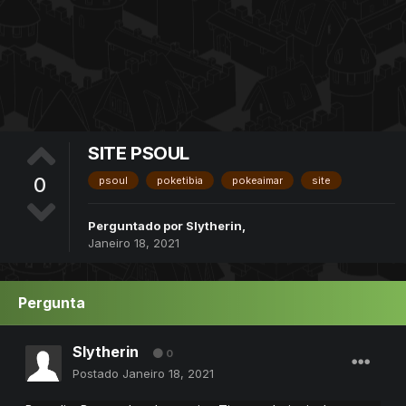
SITE PSOUL
0
psoul
poketibia
pokeaimar
site
Perguntado por
Slytherin
,
Janeiro 18, 2021
Pergunta
Slytherin
0
Postado
Janeiro 18, 2021