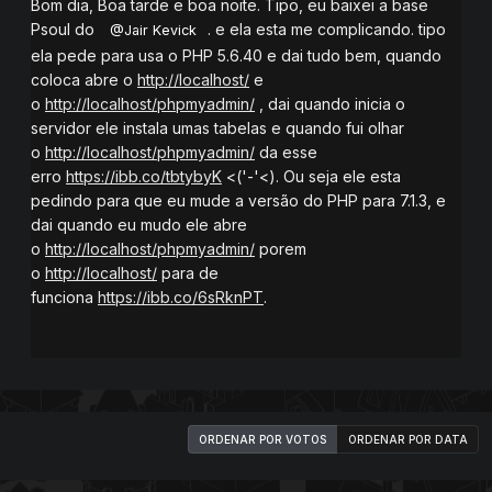
Bom dia, Boa tarde e boa noite. Tipo, eu baixei a base
Psoul do
. e ela esta me complicando. tipo
@Jair Kevick
ela pede para usa o PHP 5.6.40 e dai tudo bem, quando
coloca abre o
http://localhost/
e
o
http://localhost/phpmyadmin/
, dai quando inicia o
servidor ele instala umas tabelas e quando fui olhar
o
http://localhost/phpmyadmin/
da esse
erro
https://ibb.co/tbtybyK
<('-'<). Ou seja ele esta
pedindo para que eu mude a versão do PHP para 7.1.3, e
dai quando eu mudo ele abre
o
http://localhost/phpmyadmin/
porem
o
http://localhost/
para de
funciona
https://ibb.co/6sRknPT
.
ORDENAR POR VOTOS
ORDENAR POR DATA