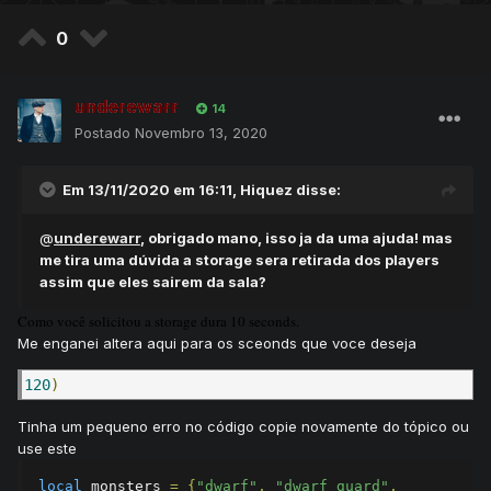
0
underewarr
14
Postado
Novembro 13, 2020
Em 13/11/2020 em 16:11,
Hiquez
disse:
@
underewarr
, obrigado mano, isso ja da uma ajuda! mas
me tira uma dúvida a storage sera retirada dos players
assim que eles sairem da sala?
Como você solicitou a storage dura 10 seconds.
Me enganei altera aqui para os sceonds que voce deseja
120
)
Tinha um pequeno erro no código copie novamente do tópico ou
use este
local
 monsters 
=
{
"dwarf"
,
"dwarf guard"
,