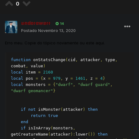
0
os
.
time
()
and
if
 getTileItemById
(
pos
,
item
).
uid 
>
0
then
if
 type 
==
underewarr
STATSCHANGE_HEALTHLOSS 
or
 type 
==
14
STATSCHANGE_MANALOSS 
then
Postado
Novembro 13, 2020
return
false
end
Erro meu. Copie do tópico novamente ou este aqui.
end
end
function
return
 onStatsChange
true
(
cid
,
 attacker
,
 type
,
combat
end
,
 value
)
local
 item 
=
2160
local
 pos 
=
{
x 
=
979
,
 y 
=
1461
,
 z 
=
4
}
local
 monsters 
=
{
"dwarf"
,
"dwarf guard"
,
"dwarf geomancer"
}
if
not
 isMonster
(
attacker
)
then
return
true
end
if
 isInArray
(
monsters
,
getCreatureName
(
attacker
):
lower
())
then