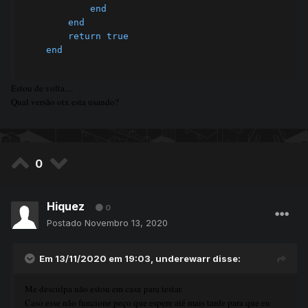
end
end
return
true
end
Estou de volta....
Qual versão otx esta usando?
0
Hiquez
0
Postado
Novembro 13, 2020
Em 13/11/2020 em 19:03,
underewarr
disse:
Me desculpa não estou em casa para testar.
Caso esse não funcione peço que espere até mais tarde para que eu