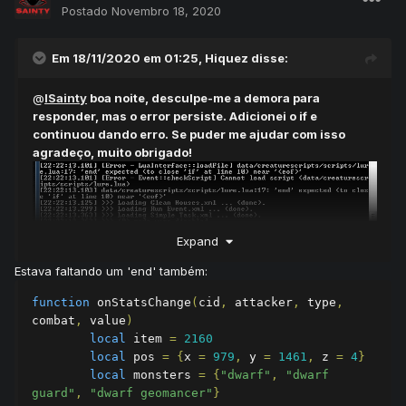
Postado
Novembro 18, 2020
Em 18/11/2020 em 01:25,
Hiquez
disse:
@
lSainty
boa noite, desculpe-me a demora para
responder, mas o error persiste. Adicionei o if e
continuou dando erro. Se puder me ajudar com isso
agradeço, muito obrigado!
Expand
Estava faltando um 'end' também:
function
 onStatsChange
(
cid
,
 attacker
,
 type
,
combat
,
 value
)
local
 item 
=
2160
local
 pos 
=
{
x 
=
979
,
 y 
=
1461
,
 z 
=
4
}
local
 monsters 
=
{
"dwarf"
,
"dwarf 
guard"
,
"dwarf geomancer"
}