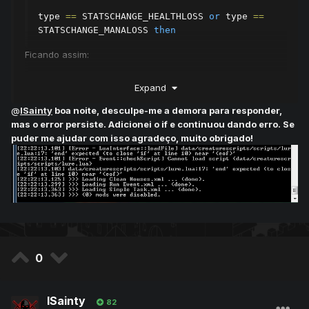
type 
==
 STATSCHANGE_HEALTHLOSS 
or
 type 
==
STATSCHANGE_MANALOSS 
then
Ficando assim:
Expand
if
 type 
==
 STATSCHANGE_HEALTHLOSS 
or
 type 
==
 STATSCHANGE_MANALOSS 
then
@
lSainty
boa noite, desculpe-me a demora para responder,
mas o error persiste. Adicionei o if e continuou dando erro. Se
puder me ajudar com isso agradeço, muito obrigado!
0
lSainty
82