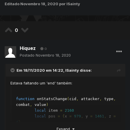
Editado
Novembro 18, 2020
por lSainty
0
Hiquez
0
Postado
Novembro 18, 2020
Em 18/11/2020 em 14:22,
lSainty
disse:
Estava faltando um 'end' também:
function
 onStatsChange
(
cid
,
 attacker
,
 type
,
combat
,
 value
)
local
 item 
=
2160
local
 pos 
=
{
x 
=
979
,
 y 
=
1461
,
 z 
=
4
}
local
 monsters 
=
{
"dwarf"
,
"dwarf 
Expand