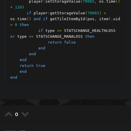
        player
:
setStorageValue
(
70065
,
 os
.
time
()
+
120
)
if
 player
:
getStorageValue
(
70065
)
>
os
.
time
()
and
if
 getTileItemById
(
pos
,
 item
).
uid 
>
0
then
if
 type 
==
 STATSCHANGE_HEALTHLOSS 
or
 type 
==
 STATSCHANGE_MANALOSS 
then
return
false
end
end
end
return
true
end
end
0