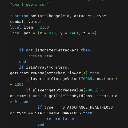
"dwarf geomancer"
}
function
 onStatsChange
(
cid
,
 attacker
,
 type
,
combat
,
 value
)
local
 item 
=
2160
local
 pos 
=
{
x 
=
979
,
 y 
=
1461
,
 z 
=
4
}
if
not
 isMonster
(
attacker
)
then
return
true
end
if
 isInArray
(
monsters
,
getCreatureName
(
attacker
):
lower
())
then
        player
:
setStorageValue
(
70065
,
 os
.
time
()
+
120
)
if
 player
:
getStorageValue
(
70065
)
>
os
.
time
()
and
if
 getTileItemById
(
pos
,
 item
).
uid 
>
0
then
if
 type 
==
 STATSCHANGE_HEALTHLOSS 
or
 type 
==
 STATSCHANGE_MANALOSS 
then
return
false
end