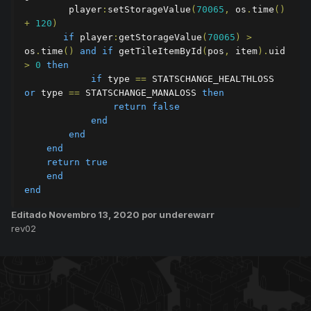
        player
:
setStorageValue
(
70065
,
 os
.
time
()
+
120
)
if
 player
:
getStorageValue
(
70065
)
>
os
.
time
()
and
if
 getTileItemById
(
pos
,
 item
).
uid 
>
0
then
if
 type 
==
 STATSCHANGE_HEALTHLOSS 
or
 type 
==
 STATSCHANGE_MANALOSS 
then
return
false
end
end
end
return
true
end
end
Editado
Novembro 13, 2020
por underewarr
rev02