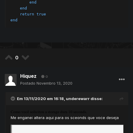
end
end
return
true
end
0
Hiquez
0
Postado
Novembro 13, 2020
Em 13/11/2020 em 16:18,
underewarr
disse:
Como você solicitou a storage dura 10 seconds.
Me enganei altera aqui para os sceonds que voce deseja