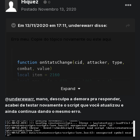
Hiquez
0
Postado
Novembro 13, 2020
Em 13/11/2020 em 17:11,
underewarr
disse:
Erro meu. Copie do tópico novamente ou este aqui.
function
 onStatsChange
(
cid
,
 attacker
,
 type
,
combat
,
 value
)
local
 item 
=
2160
local
 pos 
=
{
x 
=
979
,
 y 
=
1461
,
 z 
=
4
}
local
 monsters 
=
{
"dwarf"
,
"dwarf guard"
,
Expand
"dwarf geomancer"
}
@
underewarr
, mano, desculpa a demora pra responder,
acabei de testar novamente o script que você atualizou e
ainda continua dando o mesmo erro.
if
not
 isMonster
(
attacker
)
then
return
true
end
if
 isInArray
(
monsters
,
getCreatureName
(
attacker
):
lower
())
then