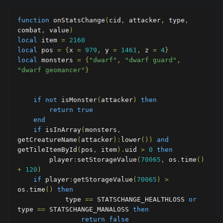
function
 onStatsChange
(
cid
,
 attacker
,
 type
,
combat
,
 value
)
local
 item 
=
2160
local
 pos 
=
{
x 
=
979
,
 y 
=
1461
,
 z 
=
4
}
local
 monsters 
=
{
"dwarf"
,
"dwarf guard"
,
"dwarf geomancer"
}
if
not
 isMonster
(
attacker
)
then
return
true
end
if
 isInArray
(
monsters
,
getCreatureName
(
attacker
):
lower
())
and
getTileItemById
(
pos
,
 item
).
uid 
>
0
then
        player
:
setStorageValue
(
70065
,
 os
.
time
()
+
120
)
if
 player
:
getStorageValue
(
70065
)
>
os
.
time
()
then
            type 
==
 STATSCHANGE_HEALTHLOSS 
or
type 
==
 STATSCHANGE_MANALOSS 
then
return
false