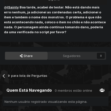
guard"
,
"dwarf geomancer"
}
@
lSainty
Boa tarde, acabei de testar. Não está dando mais
erro nenhum, ja adicionei as cordenadas certa, adicionei o
if
not
 isMonster
(
attacker
)
then
item e também o nome dos monstros. O problema é que não
return
true
está acontecendo nada, coloco o item no chão e não acontece
end
nada. O personagem ainda continua tomando dano, poderia
da uma verificada no script por favor?
if
 isInArray
(
monsters
,
getCreatureName
(
attacker
):
lower
())
and
getTileItemById
(
pos
,
 item
).
uid 
>
0
then
		player
:
setStorageValue
(
7006
5
,
 os
.
time
()
+
120
)
Share
Seguidores
0
if
player
:
getStorageValue
(
70065
)
>
 os
.
time
()
then
if
 type 
==
Ir para lista de Perguntas
STATSCHANGE_HEALTHLOSS 
or
 type 
==
STATSCHANGE_MANALOSS 
then
return
Quem Está Navegando
0 membros estão online
false
end
Nenhum usuário registrado visualizando esta página.
end
return
true