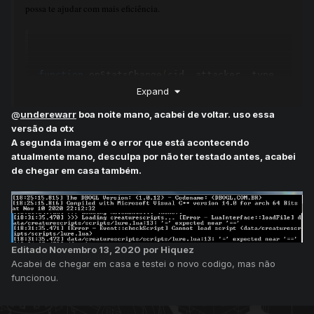
possa te ajudar com mais eficiência.
function
 onStatsChange
(
cid
,
 attacker
,
 type
,
combat
,
 value
)
Expand
local
 item 
=
2160
@
underewarr
boa noite mano, acabei de voltar. uso essa
local
 pos 
=
{
x 
=
979
,
 y 
=
1461
,
 z 
=
4
}
versão da otx
local
 monsters 
=
{
"dwarf"
,
"dwarf guard"
,
A segunda imagem é o error que está acontecendo
"dwarf geomancer"
}
atualmente mano, desculpa por não ter testado antes, acabei
de chegar em casa também.
if
not
 isMonster
(
attacker
)
then
return
true
end
if
 isInArray
(
monsters
,
getCreatureName
(
attacker
):
lower
())
and
Editado
Novembro 13, 2020
por Hiquez
getTileItemById
(
pos
,
 item
).
uid 
>
0
then
Acabei de chegar em casa e testei o novo codigo, mas não
        player
:
setStorageValue
(
70065
,
funcionou.
os
.
time
()
+
120
)
if
 player
:
getStorageValue
(
70065
)
>
os
.
time
()
then