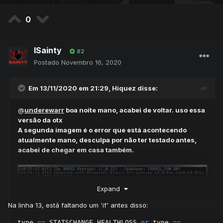
            type 
==
 STATSCHANGE_HEALTHLOSS 
0
or
 type 
==
 STATSCHANGE_MANALOSS 
then
return
false
end
lSainty
end
82
return
true
Postado
Novembro 16, 2020
end
Em 13/11/2020 em 21:29,
Hiquez
disse:
Estou de volta....
Qual versão otx esta usando?
@
underewarr
boa noite mano, acabei de voltar. uso essa
versão da otx
A segunda imagem é o error que está acontecendo
atualmente mano, desculpa por não ter testado antes,
acabei de chegar em casa também.
Expand
Na linha 13, está faltando um 'if' antes disso:
type 
==
 STATSCHANGE_HEALTHLOSS 
or
 type 
==