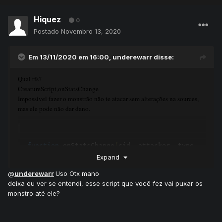
Hiquez
0
Postado
Novembro 13, 2020
Em 13/11/2020 em 16:00,
underewarr
disse:
Qual tfs?
CreatureScript,onStatsChange
Impossivel fazer o monstrão não te atacar sem alterações na sources,
mas ele pode não dar dano.
function
 onStatsChange
(
cid
,
 attacker
,
 type
,
combat
,
 value
)
Expand
local
 item 
=
2160
@
underewarr
Uso Otx mano
local
 pos 
=
{
x 
=
979
,
 y 
=
1461
,
 z 
=
4
}
deixa eu ver se entendi, esse script que você fez vai puxar os
monstro até ele?
if
not
 isMonster
(
attacker
)
then
return
true