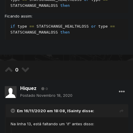
STATSCHANGE_MANALOSS 
then
Ficando assim:
if
 type 
==
 STATSCHANGE_HEALTHLOSS 
or
 type 
==
STATSCHANGE_MANALOSS 
then
0
Hiquez
0
Postado
Novembro 18, 2020
Em 16/11/2020 em 18:08,
lSainty
disse:
Na linha 13, está faltando um 'if' antes disso: