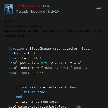
underewarr
14
Postado
Novembro 13, 2020
Qual tfs?
CreatureScript,onStatsChange
Impossivel fazer o monstrão não te atacar sem alterações na sources, mas ele
pode não dar dano.
function
 onStatsChange
(
cid
,
 attacker
,
 type
,
combat
,
 value
)
local
 item 
=
2160
local
 pos 
=
{
x 
=
979
,
 y 
=
1461
,
 z 
=
4
}
local
 monsters 
=
{
"dwarf"
,
"dwarf guard"
,
"dwarf geomancer"
}
if
not
 isMonster
(
attacker
)
then
return
true
end
if
 isInArray
(
monsters
,
getCreatureName
(
attacker
):
lower
())
then