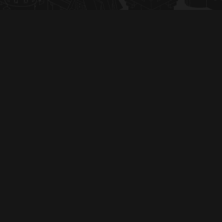
end
end