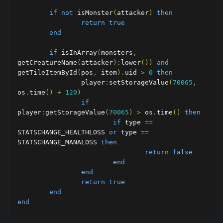
if
not
 isMonster
(
attacker
)
then
return
true
end
if
 isInArray
(
monsters
,
getCreatureName
(
attacker
):
lower
())
and
getTileItemById
(
pos
,
 item
).
uid 
>
0
then
		player
:
setStorageValue
(
70065
,
os
.
time
()
+
120
)
if
player
:
getStorageValue
(
70065
)
>
 os
.
time
()
then
if
 type 
==
STATSCHANGE_HEALTHLOSS 
or
 type 
==
STATSCHANGE_MANALOSS 
then
return
false
end
end
return
true
end
end