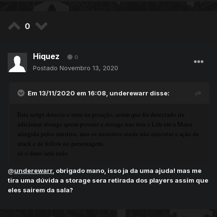
0
Hiquez
0
Postado
Novembro 13, 2020
Em 13/11/2020 em 16:08,
underewarr
disse:
Este script detecta o item na posição, assim que for detectado ira
adicionar storage quem possuir a storage nao tera a Life em a Mana
atingida pelos mnstros, mas os monstros ainda irão executar a ação de
atack e de follow no personagem.
só o dano será nulo
@
underewarr
, obrigado mano, isso ja da uma ajuda! mas me
tira uma dúvida a storage sera retirada dos players assim que
eles sairem da sala?