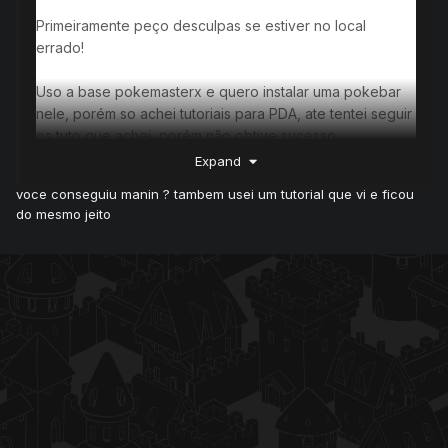
Primeiramente peço desculpas se estiver no local
errado!
Uso a base pokemasterx e quero instalar uma pokebar
nele, porém so achei tutoriais para PDA, ate tentei seguir
os tuto que achei, porém não obtive sucesso.
Se alguém souber como instalar ou onde posso achar
Expand
um tutorial que pegue no pokemasterx ficaria muito
voce conseguiu manin ? tambem usei um tutorial que vi e ficou
agradecido...
do mesmo jeito
Tipo já consegui fazer ela aparecer no cliente, porém
não aparece os pokemon e nem libera eles...