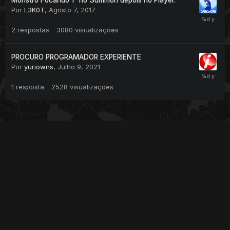
Monstro Focando 1° no Summon depois no Player.
Por
L3K0T
,
Agosto 7, 2017
2
respostas
3080
visualizações
PROCURO PROGRAMADOR EXPERIENTE
Por
yuriowns
,
Julho 9, 2021
1
resposta
2528
visualizações