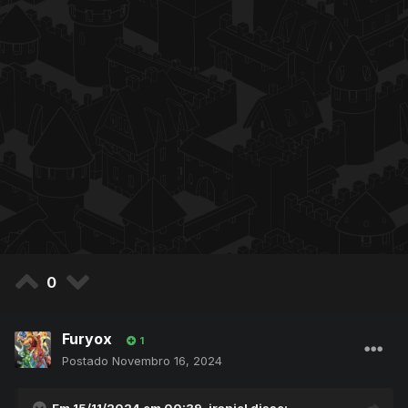
0
Furyox
1
Postado
Novembro 16, 2024
Em 15/11/2024 em 00:39,
iraniel
disse: