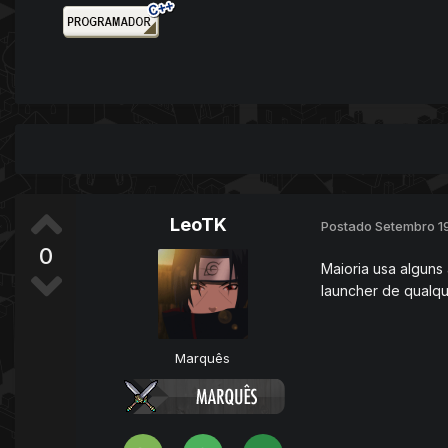
LeoTK
Postado
Setembro 1
0
Maioria usa alguns
launcher de qualqu
Marquês