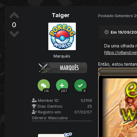
Taiger
Postado
Setembro 2
0
Em 19/09/20
Da uma olhada 
https://otland.n
Marquês
Então, estou tenta
1.1k
287
8
Member ID:
52109
Dias Ganhos:
25
Registro em:
07/02/07
Gênero:
Masculino