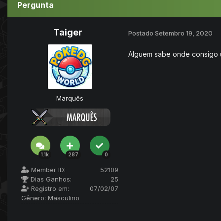
Pergunta
Taiger
Postado
Setembro 19, 2020
Alguem sabe onde consigo u
Marquês
1.1k
287
0
Member ID:
52109
Dias Ganhos:
25
Registro em:
07/02/07
Gênero:
Masculino