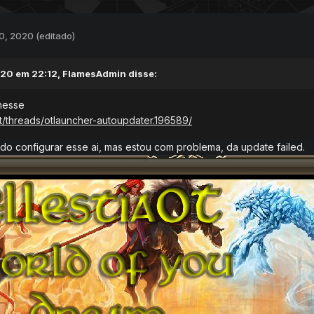
0, 2020
(editado)
20 em 22:12,
FlamesAdmin
disse:
nesse
et/threads/otlauncher-autoupdater.196589/
ndo configurar esse ai, mas estou com problema, da update failed.