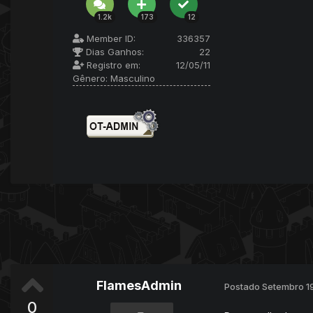
1.2k
173
12
Member ID:
336357
Dias Ganhos:
22
Registro em:
12/05/11
Gênero:
Masculino
FlamesAdmin
Postado
Setembro 1
0