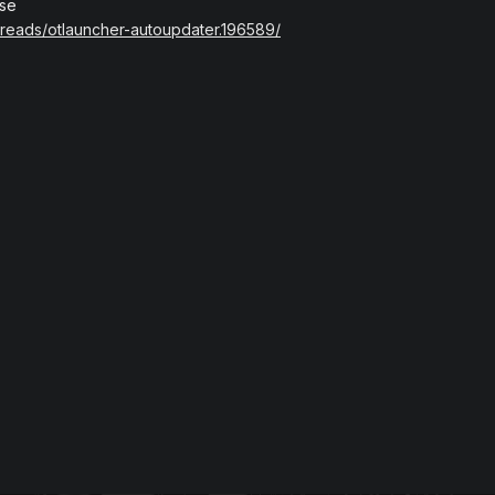
sse
threads/otlauncher-autoupdater.196589/