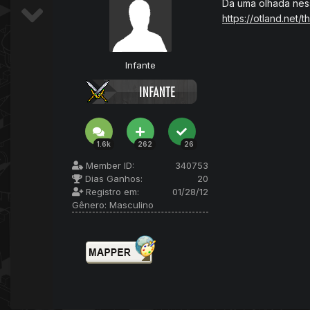
Da uma olhada ne
https://otland.net/
Infante
1.6k
262
26
Member ID:
340753
Dias Ganhos:
20
Registro em:
01/28/12
Gênero:
Masculino