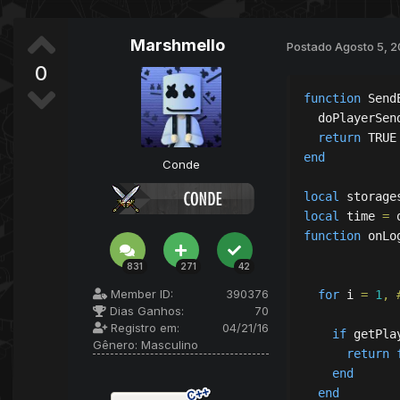
if
 getP
      SendE
end
Marshmello
Postado
Agosto 5, 
end
0
function
 Send
  doPlayerS
  doPlayerSen
return
return
tr
end
end
Conde
local
 storage
local
 time 
=
 
function
 onLo
831
271
42
Member ID:
390376
for
 i 
=
1
,
Dias Ganhos:
70
Registro em:
04/21/16
if
 getPla
Gênero:
Masculino
return
end
end