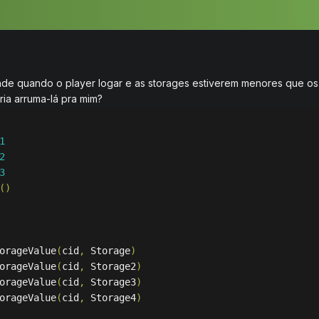
onde quando o player logar e as storages estiverem menores que os
ria arruma-lá pra mim?
1
2
3
()
orageValue
(
cid
, 
Storage
) 
orageValue
(
cid
, 
Storage2
)
orageValue
(
cid
, 
Storage3
)
orageValue
(
cid
, 
Storage4
)