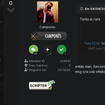
0
Em 04/08/2
Tenta ai cara
Campones
function
 Se
  doPlayerS
return
25
0
1
end
Member ID:
428931
Dias Ganhos:
0
então man, funcio
local
 stora
Registro em:
03/14/20
msg q ta sob efeit
local
 time 
function
 on
for
 i 
=
1