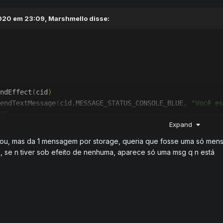
020 em 23:09,
Marshmello
disse:
ndEffect
(
cid
)
endTextMessage
(
cid
,
MESSAGE_STATUS_CONSOLE_BLUE
,
"Você es
Expand
nou, mas da 1 mensagem por storage, queria que fosse uma só mens
ges 
=
{
77000
,
77001
,
77002
,
77003
}
o, se n tiver sob efeito de nenhuma, aparece só uma msg q n está
=
 os
.
time
()
Login
(
cid
)
,
#
storages 
do