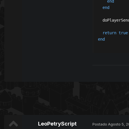
end
end
  doPlayerSen
return
true
end
LeoPetryScript
Postado
Agosto 5, 