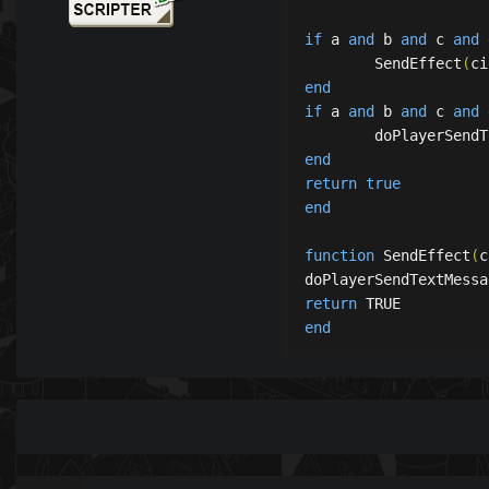
if
a
and
b
and
c
and
	SendEffect
(
ci
end
if
a
and
b
and
c
and
	doPlayerSend
end
return
true
end
function
SendEffect
(
c
doPlayerSendTextMessa
return
end