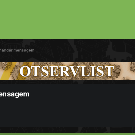
r mandar mensagem
mensagem