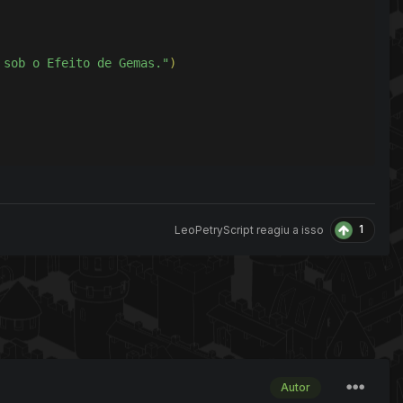
 sob o Efeito de Gemas."
)
1
LeoPetryScript
reagiu a isso
Autor