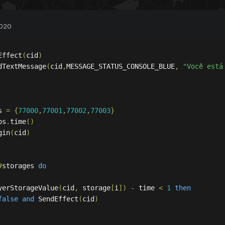
layerStorageValue
(
cid
,
 storage
[
i
])
-
 time 
<
1
then
ffect
(
cid
)
2020
Effect
(
cid
)
endTextMessage
(
cid
,
MESSAGE_STATUS_CONSOLE_BLUE
,
"Você es
dTextMessage
(
cid
,
MESSAGE_STATUS_CONSOLE_BLUE
,
"Você está
ue
s 
=
{
77000
,
77001
,
77002
,
77003
}
os
.
time
()
gin
(
cid
)
#
storages 
do
yerStorageValue
(
cid
,
 storage
[
i
])
-
 time 
<
1
then
false
and
 SendEffect
(
cid
)