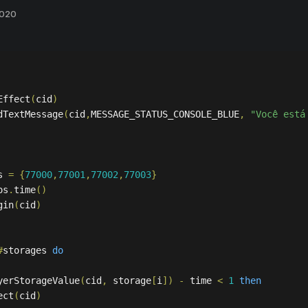
2020
Effect
(
cid
)
dTextMessage
(
cid
,
MESSAGE_STATUS_CONSOLE_BLUE
,
"Você está
s 
=
{
77000
,
77001
,
77002
,
77003
}
os
.
time
()
gin
(
cid
)
#
storages 
do
yerStorageValue
(
cid
,
 storage
[
i
])
-
 time 
<
1
then
ect
(
cid
)