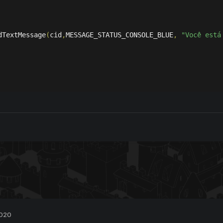
dTextMessage
(
cid
,
MESSAGE_STATUS_CONSOLE_BLUE
,
"Você está
2020