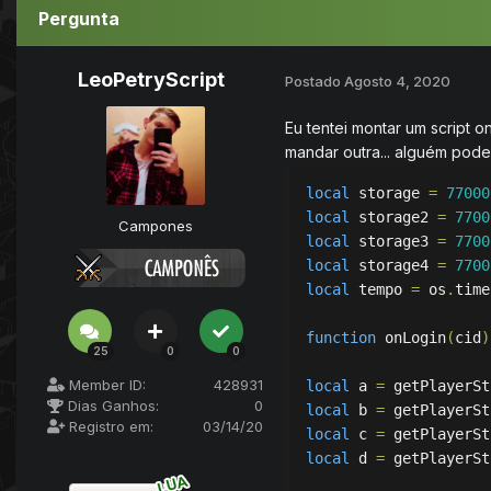
Pergunta
LeoPetryScript
Postado
Agosto 4, 2020
Eu tentei montar um script 
mandar outra... alguém pode
local
storage
 = 
77000
local
storage2
 = 
7700
Campones
local
storage3
 = 
7700
local
storage4
 = 
7700
local
tempo
 = 
os
.
time
function
onLogin
(
cid
)
25
0
0
Member ID:
428931
local
a
 = 
getPlayerSt
Dias Ganhos:
0
local
b
 = 
getPlayerSt
Registro em:
03/14/20
local
c
 = 
getPlayerSt
local
d
 = 
getPlayerSt