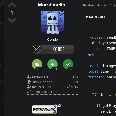
Marshmello
Postado
Agosto 4, 
1
Tenta ai cara
function
 Send
Conde
  doPlayerSen
return
end
local
 storage
831
271
42
local
 time 
=
 
Member ID:
390376
function
 onLo
Dias Ganhos:
70
Registro em:
04/21/16
Gênero:
Masculino
for
 i 
=
1
,
if
 getPla
      SendEff