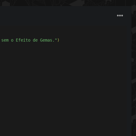
tá sob o Efeito de Gemas."
)
 sem o Efeito de Gemas."
)