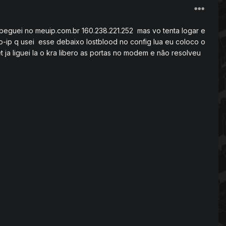
peguei no meuip.com.br 160.238.221.252 mas vo tenta logar e
no-ip q usei esse debaixo lostblood no config lua eu coloco o
ja liguei la o kra libero as portas no modem e não resolveu