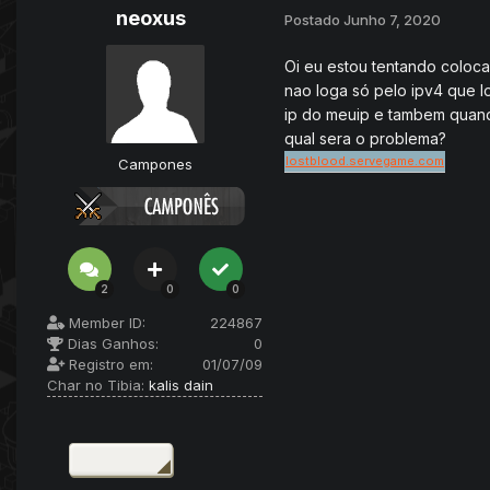
neoxus
Postado
Junho 7, 2020
Oi eu estou tentando coloca
nao loga só pelo ipv4 que lo
ip do meuip e tambem quando
qual sera o problema?
lostblood.servegame.com
Campones
2
0
0
Member ID:
224867
Dias Ganhos:
0
Registro em:
01/07/09
Char no Tibia:
kalis dain