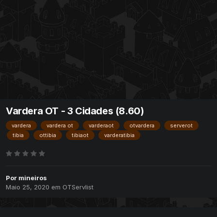
Vardera OT - 3 Cidades (8.60)
vardera
vardera ot
varderaot
otvardera
serverot
tibia
ottibia
tibiaot
varderatibia
Por
mineiros
Maio 25, 2020
em
OTServlist