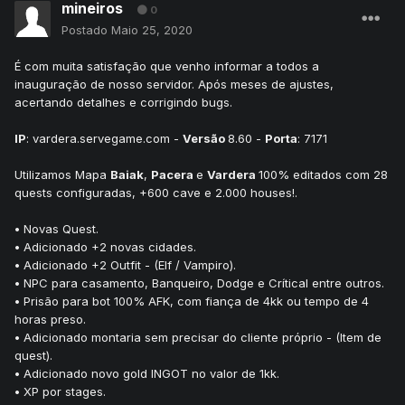
mineiros
0
Postado
Maio 25, 2020
É com muita satisfação que venho informar a todos a
inauguração de nosso servidor. Após meses de ajustes,
acertando detalhes e corrigindo bugs.
IP
: vardera.servegame.com -
Versão
8.60 -
Porta
: 7171
Utilizamos Mapa
Baiak
,
Pacera
e
Vardera
100% editados com 28
quests configuradas, +600 cave e 2.000 houses!.
•
Novas Quest.
•
Adicionado +2 novas cidades.
•
Adicionado +2 Outfit - (Elf / Vampiro).
•
NPC para casamento, Banqueiro, Dodge e Crítical entre outros.
•
Prisão para bot 100% AFK, com fiança de 4kk ou tempo de 4
horas preso.
•
Adicionado montaria sem precisar do cliente próprio - (Item de
quest).
•
Adicionado novo gold INGOT no valor de 1kk.
•
XP por stages.