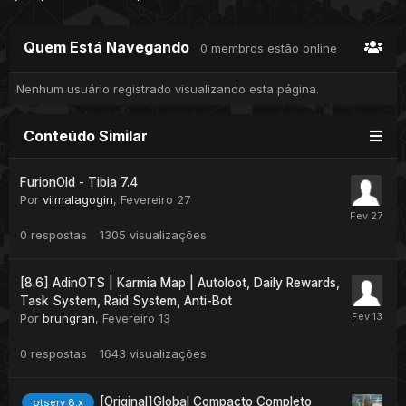
Quem Está Navegando
0 membros estão online
Nenhum usuário registrado visualizando esta página.
Conteúdo Similar
FurionOld - Tibia 7.4
Por
viimalagogin
,
Fevereiro 27
0
respostas
1305
visualizações
[8.6] AdinOTS | Karmia Map | Autoloot, Daily Rewards,
Task System, Raid System, Anti-Bot
Por
brungran
,
Fevereiro 13
0
respostas
1643
visualizações
[Original]Global Compacto Completo
otserv 8.x