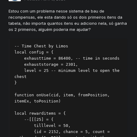
Estou com um problema nesse sistema de bau de
recompensas, ele esta dando só os dois primeiros itens da
tabela, não importa quantos itens eu adiciono nela, só ganha
os 2 primeiros, alguém poderia me ajudar?
-- Time Chest by Limos

local config = {

    exhausttime = 86400, -- time in seconds

    exhauststorage = 2301,

    level = 25 -- minimum level to open the 
chest

}

function onUse(cid, item, fromPosition, 
itemEx, toPosition)

local rewarditems = {

    --[[[25] = {

        tilllevel = 50,

        {id = 2152, chance = 5, count = 