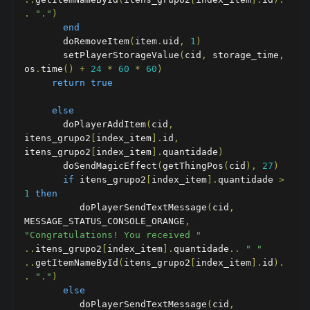
.
"."
)
end
       doRemoveItem
(
item
.
uid
,
1
)
       setPlayerStorageValue
(
cid
,
 storage_time
,
os
.
time
()
+
24
*
60
*
60
)
return
true
else
       doPlayerAddItem
(
cid
,
itens_grupo2
[
index_item
].
id
,
itens_grupo2
[
index_item
].
quantidade
)
       doSendMagicEffect
(
getThingPos
(
cid
),
27
)
if
 itens_grupo2
[
index_item
].
quantidade 
>
1
then
          doPlayerSendTextMessage
(
cid
,
MESSAGE_STATUS_CONSOLE_ORANGE
,
"Congratulations! You received "
..
itens_grupo2
[
index_item
].
quantidade
..
" "
..
getItemNameById
(
itens_grupo2
[
index_item
].
id
).
.
"."
)
else
          doPlayerSendTextMessage
(
cid
,