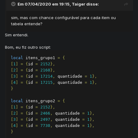
Em 07/04/2020 em 19:15,
Taiger
disse:
sim, mas com chance configurável para cada item ou
tabela entende?
Sim entendi.
Bom, eu fiz outro script:
local
 itens_grupo1 
=
{
[
1
]
=
{
id 
=
2152
},
[
2
]
=
{
id 
=
2160
},
[
3
]
=
{
id 
=
17214
,
 quantidade 
=
1
},
[
4
]
=
{
id 
=
17215
,
 quantidade 
=
1
},
}
local
 itens_grupo2 
=
{
[
1
]
=
{
id 
=
2152
},
[
2
]
=
{
id 
=
2466
,
 quantidade 
=
1
},
[
3
]
=
{
id 
=
2497
,
 quantidade 
=
1
},
[
4
]
=
{
id 
=
7730
,
 quantidade 
=
1
},
}