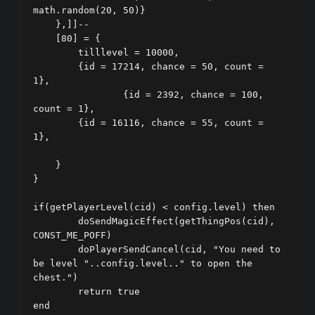
math.random(20, 50)}

    },]]--

    [80] = {

        tilllevel = 10000,

        {id = 17214, chance = 50, count = 
1},

		{id = 2392, chance = 100, 
count = 1},

        {id = 16116, chance = 55, count = 
1},

    }

}

if(getPlayerLevel(cid) < config.level) then        

	doSendMagicEffect(getThingPos(cid), 
CONST_ME_POFF)        

	doPlayerSendCancel(cid, "You need to 
be level "..config.level.." to open the 
chest.")        

	return true    

end  
