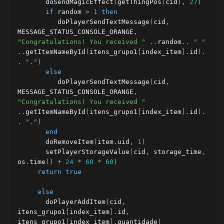
       doSendMagicEffect
(
getThingPos
(
cid
),
27
)
if
 random 
>
1
then
          doPlayerSendTextMessage
(
cid
,
MESSAGE_STATUS_CONSOLE_ORANGE
,
"Congratulations! You received "
..
random
..
" "
..
getItemNameById
(
itens_grupo1
[
index_item
].
id
).
.
"."
)
else
          doPlayerSendTextMessage
(
cid
,
MESSAGE_STATUS_CONSOLE_ORANGE
,
"Congratulations! You received "
..
getItemNameById
(
itens_grupo1
[
index_item
].
id
).
.
"."
)
end
       doRemoveItem
(
item
.
uid
,
1
)
       setPlayerStorageValue
(
cid
,
 storage_time
,
os
.
time
()
+
24
*
60
*
60
)
return
true
else
       doPlayerAddItem
(
cid
,
itens_grupo1
[
index_item
].
id
,
itens_grupo1
[
index_item
].
quantidade
)