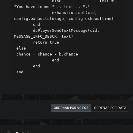
		else                text = 
"You have found " .. text .. "."                

		exhaustion.set(cid, 
config.exhauststorage, config.exhausttime)            

	end            

	doPlayerSendTextMessage(cid, 
MESSAGE_INFO_DESCR, text)            

	return true        

 else            

 chance = chance - b.chance        

		end    

	end

 end
ORDENAR POR VOTOS
ORDENAR POR DATA