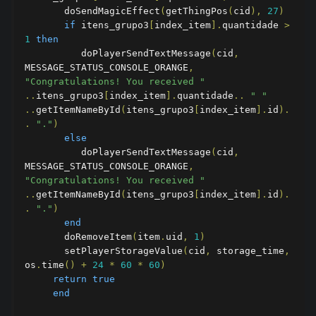
       doSendMagicEffect
(
getThingPos
(
cid
),
27
)
if
 itens_grupo3
[
index_item
].
quantidade 
>
1
then
          doPlayerSendTextMessage
(
cid
,
MESSAGE_STATUS_CONSOLE_ORANGE
,
"Congratulations! You received "
..
itens_grupo3
[
index_item
].
quantidade
..
" "
..
getItemNameById
(
itens_grupo3
[
index_item
].
id
).
.
"."
)
else
          doPlayerSendTextMessage
(
cid
,
MESSAGE_STATUS_CONSOLE_ORANGE
,
"Congratulations! You received "
..
getItemNameById
(
itens_grupo3
[
index_item
].
id
).
.
"."
)
end
       doRemoveItem
(
item
.
uid
,
1
)
       setPlayerStorageValue
(
cid
,
 storage_time
,
os
.
time
()
+
24
*
60
*
60
)
return
true
end