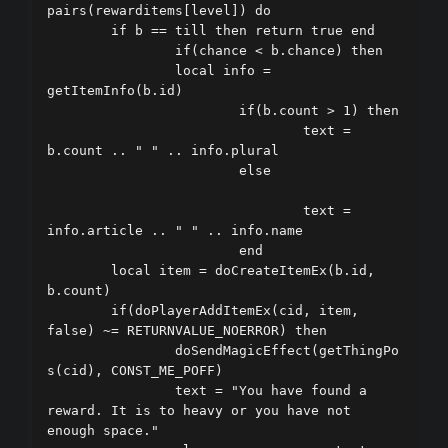
pairs(rewarditems[level]) do	

	if b == till then return true end        

		if(chance < b.chance) then            

		local info = 
getItemInfo(b.id)            

			if(b.count > 1) then   				

				text = 
b.count .. " " .. info.plural            

			else				
				text = 
info.article .. " " .. info.name            

			end             

	local item = doCreateItemEx(b.id, 
b.count)            

	if(doPlayerAddItemEx(cid, item, 
false) ~= RETURNVALUE_NOERROR) then                

		doSendMagicEffect(getThingPo
s(cid), CONST_ME_POFF)                

		text = "You have found a 
reward. It is to heavy or you have not 
enough space."            
