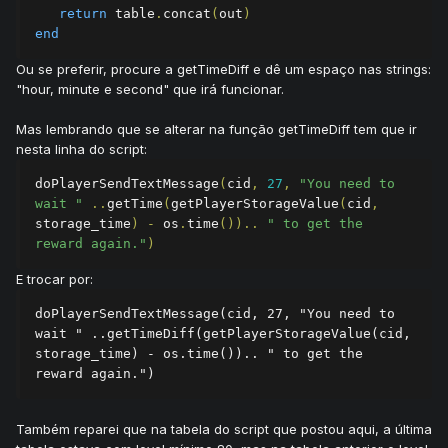
return
 table
.
concat
(
out
)
end
Ou se preferir, procure a getTimeDiff e dê um espaço nas strings:
"hour, minute e second" que irá funcionar.
Mas lembrando que se alterar na função getTimeDiff tem que ir
nesta linha do script:
doPlayerSendTextMessage
(
cid
,
27
,
"You need to 
wait "
..
getTime
(
getPlayerStorageValue
(
cid
,
storage_time
)
-
 os
.
time
())..
" to get the 
reward again."
)
E trocar por:
doPlayerSendTextMessage(cid, 27, "You need to 
wait " ..getTimeDiff(getPlayerStorageValue(cid, 
storage_time) - os.time()).. " to get the 
reward again.")
Também reparei que na tabela do script que postou aqui, a última