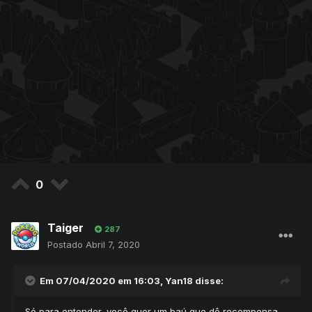
0
Taiger
287
Postado
Abril 7, 2020
Em 07/04/2020 em 16:03,
Yan18
disse:
Só para entender, você quer um baú que dê recompensa