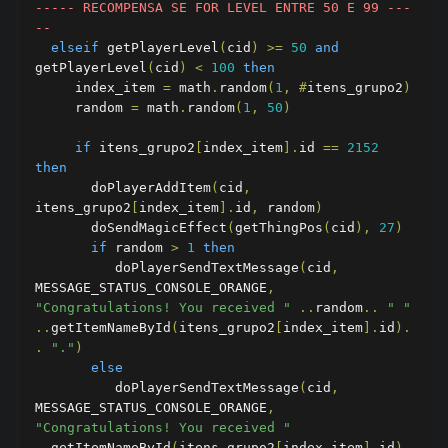
----- RECOMPENSA SE FOR LEVEL ENTRE 50 E 99 ---
--    
elseif
 getPlayerLevel
(
cid
)
>=
50
and
getPlayerLevel
(
cid
)
<
100
then
     index_item 
=
 math
.
random
(
1
,
#
itens_grupo2
)
     random 
=
 math
.
random
(
1
,
50
)
if
 itens_grupo2
[
index_item
].
id 
==
2152
then
       doPlayerAddItem
(
cid
,
itens_grupo2
[
index_item
].
id
,
 random
)
       doSendMagicEffect
(
getThingPos
(
cid
),
27
)
if
 random 
>
1
then
          doPlayerSendTextMessage
(
cid
,
MESSAGE_STATUS_CONSOLE_ORANGE
,
"Congratulations! You received "
..
random
..
" "
..
getItemNameById
(
itens_grupo2
[
index_item
].
id
).
.
"."
)
else
          doPlayerSendTextMessage
(
cid
,
MESSAGE_STATUS_CONSOLE_ORANGE
,
"Congratulations! You received "
..
getItemNameById
(
itens_grupo2
[
index_item
].
id
).