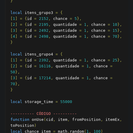
}
local
 itens_grupo3 
=
{
[
1
]
=
{
id 
=
2152
,
 chance 
=
5
},
[
2
]
=
{
id 
=
2195
,
 quantidade 
=
1
,
 chance 
=
10
},
[
3
]
=
{
id 
=
2492
,
 quantidade 
=
1
,
 chance 
=
15
},
[
4
]
=
{
id 
=
2498
,
 quantidade 
=
1
,
 chance 
=
70
},
}
local
 itens_grupo4 
=
{
[
1
]
=
{
id 
=
2392
,
 quantidade 
=
1
,
 chance 
=
25
},
[
2
]
=
{
id 
=
16116
,
 quantidade 
=
1
,
 chance 
=
50
},
[
3
]
=
{
id 
=
17214
,
 quantidade 
=
1
,
 chance 
=
70
},
}
local
 storage_time 
=
55000
---------- CÓDIGO ----------
function
 onUse
(
cid
,
 item
,
 fromPosition
,
 itemEx
,
toPosition
)
local
 chance_item 
=
 math
.
random
(
1
,
100
)