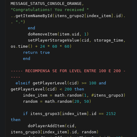
MESSAGE_STATUS_CONSOLE_ORANGE
,
"Congratulations! You received "
..
getItemNameById
(
itens_grupo2
[
index_item
].
id
).
.
"."
)
end
       doRemoveItem
(
item
.
uid
,
1
)
       setPlayerStorageValue
(
cid
,
 storage_time
,
os
.
time
()
+
24
*
60
*
60
)
return
true
end
----- RECOMPENSA SE FOR LEVEL ENTRE 100 E 200 -
----    
elseif
 getPlayerLevel
(
cid
)
>=
100
and
getPlayerLevel
(
cid
)
<
200
then
     index_item 
=
 math
.
random
(
1
,
#
itens_grupo3
)
     random 
=
 math
.
random
(
20
,
50
)
if
 itens_grupo3
[
index_item
].
id 
==
2152
then
       doPlayerAddItem
(
cid
,
itens_grupo3
[
index_item
].
id
,
 random
)