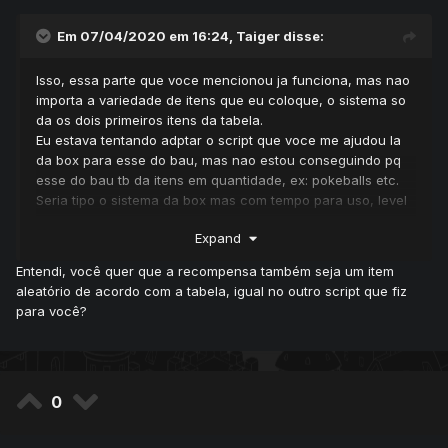
Em 07/04/2020 em 16:24,
Taiger
disse:
Isso, essa parte que voce mencionou ja funciona, mas nao
importa a variedade de itens que eu coloque, o sistema so
da os dois primeiros itens da tabela.
Eu estava tentando adptar o script que voce me ajudou la
da box para esse do bau, mas nao estou conseguindo pq
esse do bau tb da itens em quantidade, ex: pokeballs etc.
Seria tipo o sistema da box mas com tempo para uso, level
e tb dava itens em quantidade.
Expand
Entendi, você quer que a recompensa também seja um item
aleatório de acordo com a tabela, igual no outro script que fiz
para você?
0