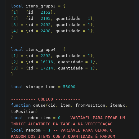
local
 itens_grupo3 
=
{
[
1
]
=
{
id 
=
2152
},
[
2
]
=
{
id 
=
2195
,
 quantidade 
=
1
},
[
3
]
=
{
id 
=
2492
,
 quantidade 
=
1
},
[
4
]
=
{
id 
=
2498
,
 quantidade 
=
1
},
}
local
 itens_grupo4 
=
{
[
1
]
=
{
id 
=
2392
,
 quantidade 
=
1
},
[
2
]
=
{
id 
=
16116
,
 quantidade 
=
1
},
[
3
]
=
{
id 
=
17214
,
 quantidade 
=
1
},
}
local
 storage_time 
=
55000
---------- CÓDIGO ----------
function
 onUse
(
cid
,
 item
,
 fromPosition
,
 itemEx
,
toPosition
)
local
 index_item 
=
0
-- VARIÁVEL PARA PEGAR UM 
INDICE ALEATÓRIO DA TABELA NA VERIFICAÇÃO
local
 random 
=
1
-- VARIÁVEL PARA GERAR O 
RANDOM DOS ITEMS QUE A QUANTIDADE É RANDOM