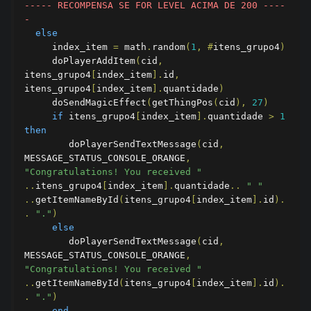
----- RECOMPENSA SE FOR LEVEL ACIMA DE 200 ----
-    
else
     index_item 
=
 math
.
random
(
1
,
#
itens_grupo4
)
     doPlayerAddItem
(
cid
,
itens_grupo4
[
index_item
].
id
,
itens_grupo4
[
index_item
].
quantidade
)
     doSendMagicEffect
(
getThingPos
(
cid
),
27
)
if
 itens_grupo4
[
index_item
].
quantidade 
>
1
then
        doPlayerSendTextMessage
(
cid
,
MESSAGE_STATUS_CONSOLE_ORANGE
,
"Congratulations! You received "
..
itens_grupo4
[
index_item
].
quantidade
..
" "
..
getItemNameById
(
itens_grupo4
[
index_item
].
id
).
.
"."
)
else
        doPlayerSendTextMessage
(
cid
,
MESSAGE_STATUS_CONSOLE_ORANGE
,
"Congratulations! You received "
..
getItemNameById
(
itens_grupo4
[
index_item
].
id
).
.
"."
)
end