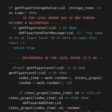
if
 getPlayerStorageValue
(
cid
,
 storage_time
)
<=
os
.
time
()
then
------ SE FOR LEVEL MENOR QUE 25 NÃO PODERÁ 
RECEBER A RECOMPENSA ------
if
 getPlayerLevel
(
cid
)
<
25
then
     doPlayerSendTextMessage
(
cid
,
27
,
"You need 
to be at least level 25 or more to open this 
chest."
)
return
true
------ RECOMPENSA SE FOR LEVEL ENTRE 25 E 49 --
----
elseif
 getPlayerLevel
(
cid
)
>=
25
and
getPlayerLevel
(
cid
)
<
50
then
     index_item 
=
 math
.
random
(
1
,
#
itens_grupo1
)
     random 
=
 math
.
random
(
1
,
20
)
if
 itens_grupo1
[
index_item
].
id 
==
2152
or
itens_grupo1
[
index_item
].
id 
==
2160
then
       doPlayerAddItem
(
cid
,
itens_grupo1
[
index_item
].
id
,
 random
)