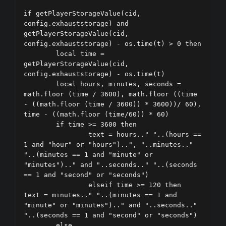
if getPlayerStorageValue(cid, 
config.exhauststorage) and 
getPlayerStorageValue(cid, 
config.exhauststorage) - os.time(t) > 0 then        

	local time = 
getPlayerStorageValue(cid, 
config.exhauststorage) - os.time(t)        

	local hours, minutes, seconds = 
math.floor (time / 3600), math.floor ((time 
- ((math.floor (time / 3600)) * 3600))/ 60), 
time - ((math.floor (time/60)) * 60)       

	if time >= 3600 then            

		text = hours.." "..(hours == 
1 and "hour" or "hours")..", "..minutes.." 
"..(minutes == 1 and "minute" or 
"minutes").." and "..seconds.." "..(seconds 
== 1 and "second" or "seconds")        

		elseif time >= 120 then            
text = minutes.." "..(minutes == 1 and 
"minute" or "minutes").." and "..seconds.." 
"..(seconds == 1 and "second" or "seconds")        

	else            
