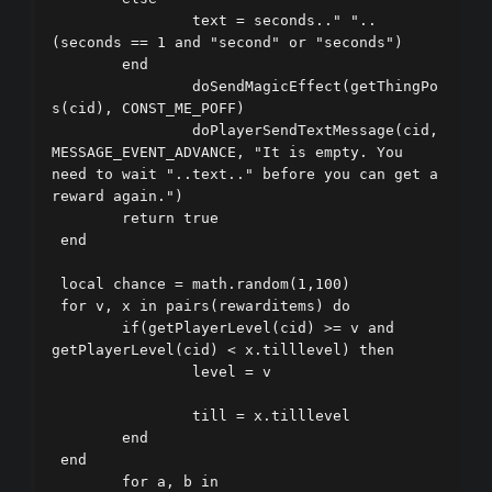
		text = seconds.." "..
(seconds == 1 and "second" or "seconds")        

	end        

		doSendMagicEffect(getThingPo
s(cid), CONST_ME_POFF)        

		doPlayerSendTextMessage(cid, 
MESSAGE_EVENT_ADVANCE, "It is empty. You 
need to wait "..text.." before you can get a 
reward again.")        

	return true    

 end   

 local chance = math.random(1,100)    

 for v, x in pairs(rewarditems) do        

	if(getPlayerLevel(cid) >= v and 
getPlayerLevel(cid) < x.tilllevel) then            

		level = v			
		till = x.tilllevel        

	end    

 end    

	for a, b in 