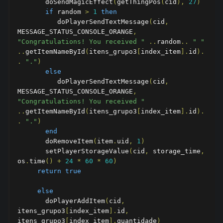
       doSendMagicEffect
(
getThingPos
(
cid
),
27
)
if
 random 
>
1
then
          doPlayerSendTextMessage
(
cid
,
MESSAGE_STATUS_CONSOLE_ORANGE
,
"Congratulations! You received "
..
random
..
" "
..
getItemNameById
(
itens_grupo3
[
index_item
].
id
).
.
"."
)
else
          doPlayerSendTextMessage
(
cid
,
MESSAGE_STATUS_CONSOLE_ORANGE
,
"Congratulations! You received "
..
getItemNameById
(
itens_grupo3
[
index_item
].
id
).
.
"."
)
end
       doRemoveItem
(
item
.
uid
,
1
)
       setPlayerStorageValue
(
cid
,
 storage_time
,
os
.
time
()
+
24
*
60
*
60
)
return
true
else
       doPlayerAddItem
(
cid
,
itens_grupo3
[
index_item
].
id
,
itens_grupo3
[
index_item
].
quantidade
)