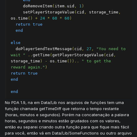
     doRemoveItem
(
item
.
uid
,
1
)
     setPlayerStorageValue
(
cid
,
 storage_time
,
os
.
time
()
+
24
*
60
*
60
)
return
true
end
else
  doPlayerSendTextMessage
(
cid
,
27
,
"You need to 
wait "
..
getTime
(
getPlayerStorageValue
(
cid
,
storage_time
)
-
 os
.
time
())..
" to get the 
reward again."
)
return
true
end
end
No PDA 1.9, na em Data/Lib nos arquivos de funções tem uma
função chamada getTimeDiff que retorna o tempo restante
(horas, minutos e segundos). Porém na concatenação a palavra
horas, segundos e minutos estão grudados com os valores,
então eu separei criando outra função para que fique mais fácil
para você, então vá em Data/Lib/SomeFunctions ou outro arquivo