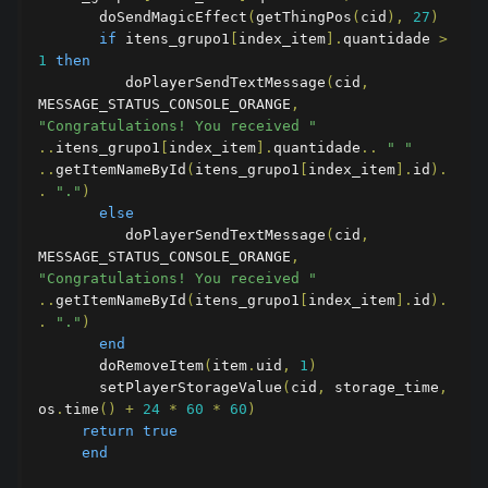
       doSendMagicEffect
(
getThingPos
(
cid
),
27
)
if
 itens_grupo1
[
index_item
].
quantidade 
>
1
then
          doPlayerSendTextMessage
(
cid
,
MESSAGE_STATUS_CONSOLE_ORANGE
,
"Congratulations! You received "
..
itens_grupo1
[
index_item
].
quantidade
..
" "
..
getItemNameById
(
itens_grupo1
[
index_item
].
id
).
.
"."
)
else
       	  doPlayerSendTextMessage
(
cid
,
MESSAGE_STATUS_CONSOLE_ORANGE
,
"Congratulations! You received "
..
getItemNameById
(
itens_grupo1
[
index_item
].
id
).
.
"."
)
end
       doRemoveItem
(
item
.
uid
,
1
)
       setPlayerStorageValue
(
cid
,
 storage_time
,
os
.
time
()
+
24
*
60
*
60
)
return
true
end