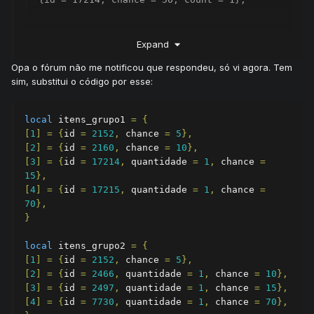
Expand
Opa o fórum não me notificou que respondeu, só vi agora. Tem
sim, substitui o código por esse:
local
 itens_grupo1 
=
{
[
1
]
=
{
id 
=
2152
,
 chance 
=
5
},
[
2
]
=
{
id 
=
2160
,
 chance 
=
10
},
[
3
]
=
{
id 
=
17214
,
 quantidade 
=
1
,
 chance 
=
15
},
[
4
]
=
{
id 
=
17215
,
 quantidade 
=
1
,
 chance 
=
70
},
}
local
 itens_grupo2 
=
{
[
1
]
=
{
id 
=
2152
,
 chance 
=
5
},
[
2
]
=
{
id 
=
2466
,
 quantidade 
=
1
,
 chance 
=
10
},
[
3
]
=
{
id 
=
2497
,
 quantidade 
=
1
,
 chance 
=
15
},
[
4
]
=
{
id 
=
7730
,
 quantidade 
=
1
,
 chance 
=
70
},