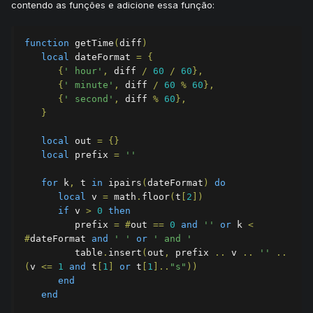
contendo as funções e adicione essa função:
function
 getTime
(
diff
)
local
 dateFormat 
=
{
{
' hour'
,
 diff 
/
60
/
60
},
{
' minute'
,
 diff 
/
60
%
60
},
{
' second'
,
 diff 
%
60
},
}
local
 out 
=
{}
local
 prefix 
=
''
for
 k
,
 t 
in
 ipairs
(
dateFormat
)
do
local
 v 
=
 math
.
floor
(
t
[
2
])
if
 v 
>
0
then
         prefix 
=
#
out 
==
0
and
''
or
 k 
<
#
dateFormat 
and
' '
or
' and '
         table
.
insert
(
out
,
 prefix 
..
 v 
..
''
..
(
v 
<=
1
and
 t
[
1
]
or
 t
[
1
]..
"s"
))
end
end