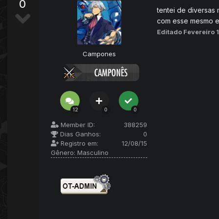
0
tentei de diversas
com esse mesmo er
Editado
Fevereiro 
Campones
12
0
0
Member ID:
388259
Dias Ganhos:
0
Registro em:
12/08/15
Gênero:
Masculino