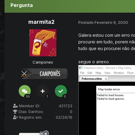
Pergunta
marmita2
Postado
Fevereiro 9, 2020
Galera estou com um erro n
procurei em tudo, porem nã
tudo que eu procurei não de
segue o anexo.
Campones
30
1
0
Member ID:
421723
Dias Ganhos:
0
Registro em:
02/24/19