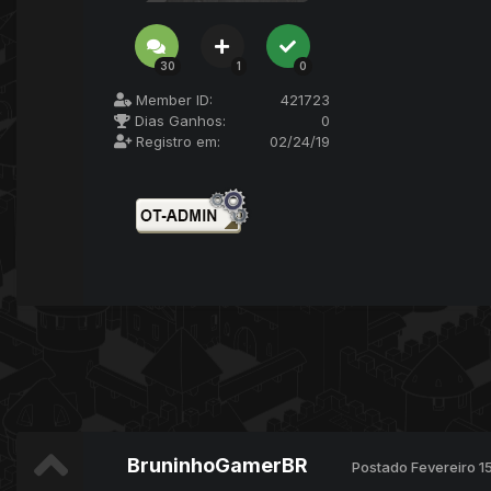
30
1
0
Member ID:
421723
Dias Ganhos:
0
Registro em:
02/24/19
BruninhoGamerBR
Postado
Fevereiro 1