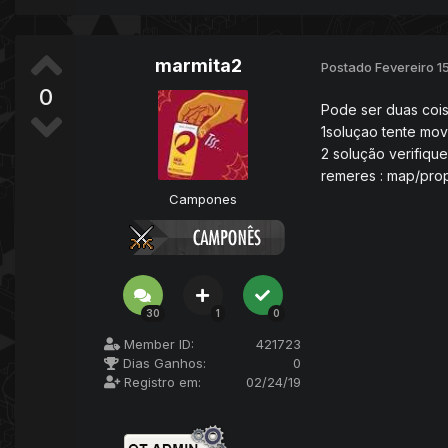
marmita2
Postado
Fevereiro 1
0
Pode ser duas coi
1soluçao tente mo
2 solução verifiq
remeres : map/pro
Campones
30
1
0
Member ID:
421723
Dias Ganhos:
0
Registro em:
02/24/19