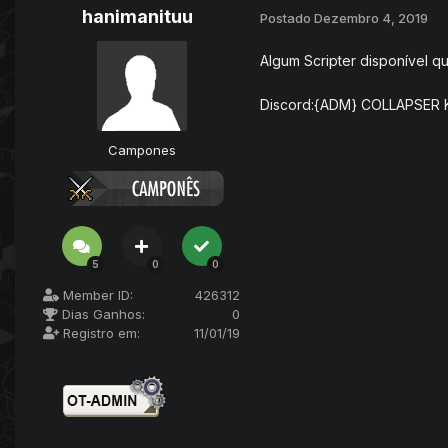
hanimanituu
Postado
Dezembro 4, 2019
Algum Scripter disponível q
Discord:{ADM} COLLAPSER 
Campones
5
0
0
Member ID:
426312
Dias Ganhos:
0
Registro em:
11/01/19