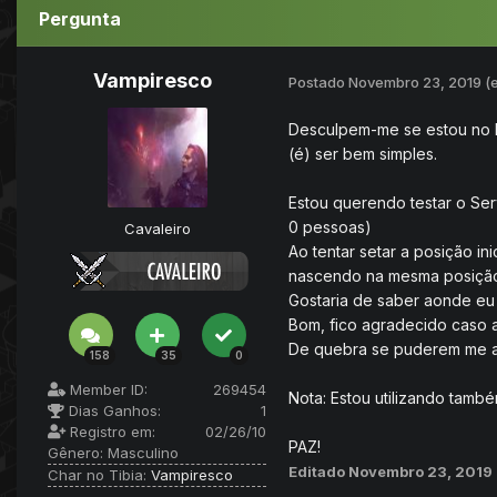
Pergunta
Vampiresco
Postado
Novembro 23, 2019
(
Desculpem-me se estou no lu
(é) ser bem simples.
Estou querendo testar o Serv
0 pessoas)
Cavaleiro
Ao tentar setar a posição in
nascendo na mesma posição i
Gostaria de saber aonde eu e
Bom, fico agradecido caso a
De quebra se puderem me apon
158
35
0
Member ID:
269454
Nota: Estou utilizando tamb
Dias Ganhos:
1
Registro em:
02/26/10
PAZ!
Gênero:
Masculino
Editado
Novembro 23, 2019
Char no Tibia:
Vampiresco