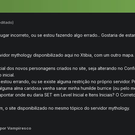
editado)
gar incorreto, ou se estou fazendo algo errado... Gostaria de esta
idor mythology disponibilizado aqui no Xtibia, com um outro mapa. A
icial dos novos personagens criados no site, seja alterando no Conf
nicial.
stou errando, ou se existe alguma restrição no próprio servidor. Pr
lguma alma caridosa venha sanar minha humilde burrice (ou pelo men
tar onde eu daria SET em Level Inicial e Itens Iniciais? O Correto 
ém, o site disponibilizado no mesmo tópico do servidor mythology.
por Vampiresco