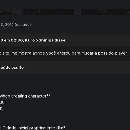
3, 2019
(editado)
19 em 02:30,
Kuro o Shiniga
disse:
do site, me mostra aonde você alterou para mudar a poss do player
teúdo oculto
t when creating character*/
30;
1;
 Cidade Inicial propriamente dita?