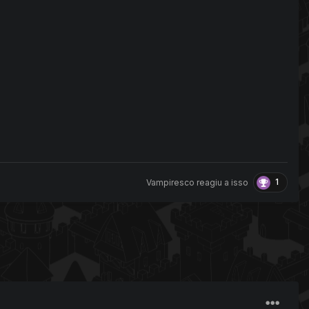
1
Vampiresco
reagiu a isso