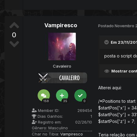
Vampiresco
Postado
Novembro 2
0
Em 23/11/20
posta o script 
Cavaleiro
Mostrar con
Alterei aqui:
/*Positions to star
158
35
0
$startPos['x'] = 34
Member ID:
269454
$startPos['y'] = 331
Dias Ganhos:
1
$startPos['z'] = 7;
Registro em:
02/26/10
Gênero:
Masculino
Char no Tibia:
Vampiresco
Teria relação com a