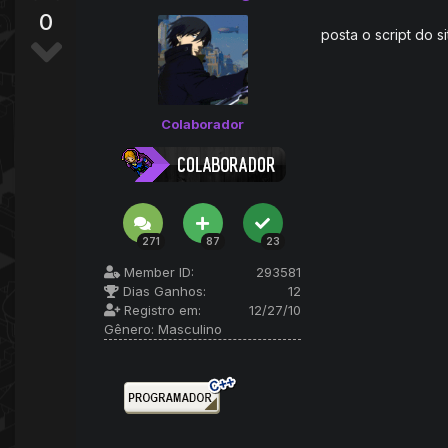
0
posta o script do 
Colaborador
271
87
23
Member ID:
293581
Dias Ganhos:
12
Registro em:
12/27/10
Gênero:
Masculino