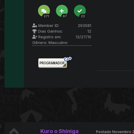
271
87
23
Member ID:
293581
Dias Ganhos:
12
Registro em:
12/27/10
Gênero:
Masculino
Kuro o Shiniga
Postado
Novembro 2