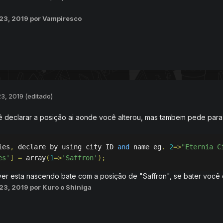
23, 2019
por Vampiresco
3, 2019
(editado)
ê declarar a posição ai aonde você alterou, mas tambem pede par
ies
,
 declare by using city ID 
and
 name eg
.
2
=>
"Eternia C
es'
]
=
 array
(
1
=>
'Saffron'
);
er esta nascendo bate com a posição de "Saffron", se bater você
23, 2019
por Kuro o Shiniga