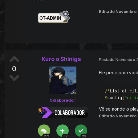
Editado
Novembro 
Kuro o Shiniga
Postado
Novembro 2
0
Ele pede para voc
/*
List of cit
$
config
[
'citi
Colaborador
Vê se aonde o play
Editado
Novembro 
271
87
23