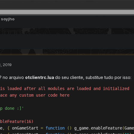
 soyjho
, 2019
6? no arquivo
otclientrc.lua
do seu cliente, substitue tudo por isso:
is loaded after all modules are loaded and initialized
ace any custom user code here
p done :]'
bleFeature(16)
e
,
{
 onGameStart 
=
function
()
 g_game
.
enableFeature
(
Game