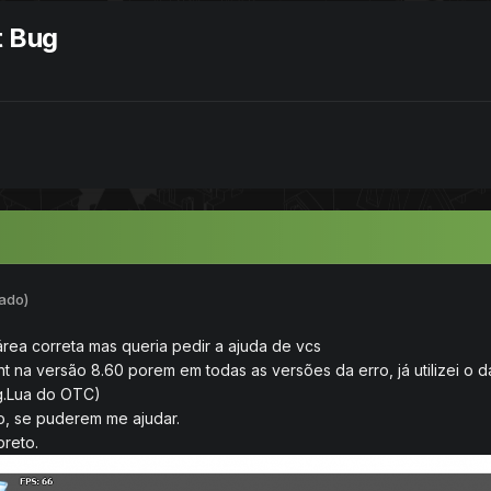
t Bug
tado)
área correta mas queria pedir a ajuda de vcs
ent na versão 8.60 porem em todas as versões da erro, já utilizei 
g.Lua do OTC)
, se puderem me ajudar.
preto.