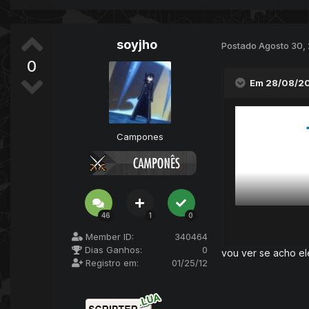
soyjho
Postado
Agosto 30,
0
Em 28/08/20
Campones
46
1
0
Mostrar 
Member ID:
340464
Dias Ganhos:
0
vou ver se acho el
Registro em:
01/25/12