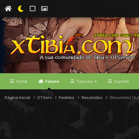
Portal
Fóruns
Tutoriais
Suporte
Página Inicial
OTServ
Pedidos
Resolvidos
[Resolvido] [A