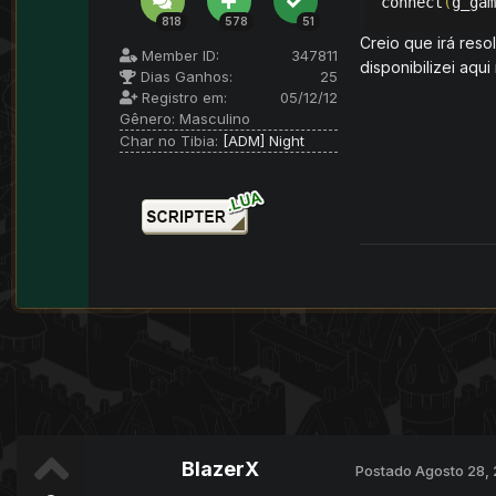
connect
(
g_gam
818
578
51
Creio que irá reso
Member ID:
347811
disponibilizei aqu
Dias Ganhos:
25
Registro em:
05/12/12
Gênero:
Masculino
Char no Tibia:
[ADM] Night
BlazerX
Postado
Agosto 28,