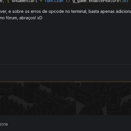
e
,
{
 onGameStart 
=
function
()
 g_game
.
enableFeature
(
16
)
lver, e sobre os erros de opcode no terminal, basta apenas adicio
i no fórum, abraços! xD
 2019