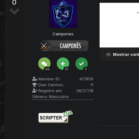
0
Campones
Mostrar con
90
51
3
Member ID:
417859
Dias Ganhos:
11
Registro em:
08/27/18
Gênero:
Masculino