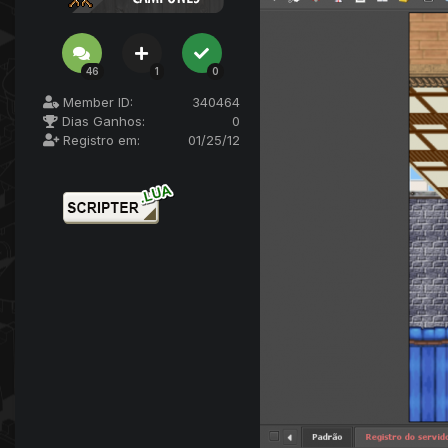
46
1
0
Member ID:
340464
Dias Ganhos:
0
Registro em:
01/25/12