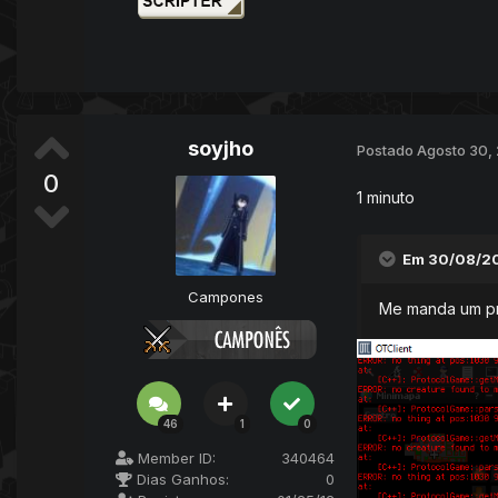
soyjho
Postado
Agosto 30,
0
1 minuto
Em 30/08/20
Campones
Me manda um prin
46
1
0
Member ID:
340464
Dias Ganhos:
0