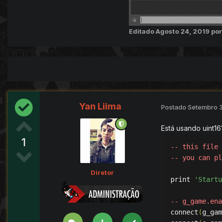
Editado
Agosto 24, 2019
por
Yan Liima
Postado
Setembro 3
Está usando uint1
1
-- this file 
-- you can pl
Diretor
print 
'Startu
-- g_game.ena
connect
(
g_gam