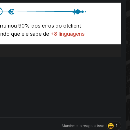
arrumou 90% dos erros do otclient
endo que ele sabe de
+8 linguagens
1
Marshmello
reagiu a isso