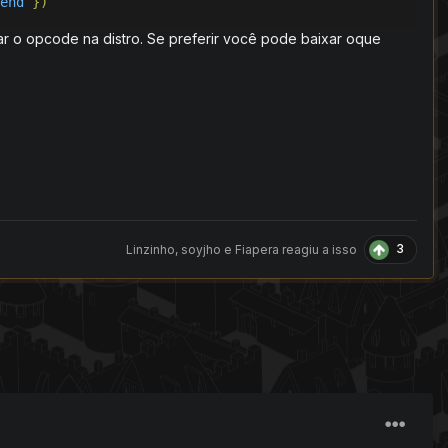
end
})
nar o opcode na distro. Se preferir você pode baixar oque
3
Linzinho
,
soyjho
e
Fiapera
reagiu a isso