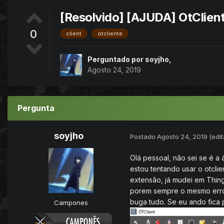
[Resolvido] [AJUDA] OtClien
0
client
otcliente
Perguntado por
soyjho
,
Agosto 24, 2019
Pergunta
soyjho
Postado
Agosto 24, 2019
(edi
Olá pessoal, não sei se é a 
estou tentando usar o otcli
extensão, já mudei em Thin
porem sempre o mesmo erro
buga tudo. Se eu ando fica 
Campones