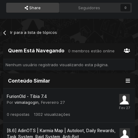
Share
Seguidores
0
Ir para a lista de tópicos
Quem Está Navegando
0 membros estão online
Nenhum usuário registrado visualizando esta página.
Conteúdo Similar
FurionOld - Tibia 7.4
Por
viimalagogin
,
Fevereiro 27
0
respostas
1302
visualizações
[8.6] AdinOTS | Karmia Map | Autoloot, Daily Rewards,
Task System, Raid System, Anti-Bot