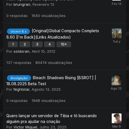
Por
brungran
,
Fevereiro 13
0
respostas
1640
visualizações
[Original]Global Compacto Completo
otserv 8.x
8.60 [I'm Back](Links Atualizados)
1
2
3
4
10
Por
soldoran
,
Abril 10, 2012
137
respostas
80474
visualizações
Bleach Shadows Rising [BSROT] |
divulgação
18.08.2025 Beta Test
Por
Nightstar
,
Agosto 13, 2025
0
respostas
1948
visualizações
Quero lançar um servidor de Tibia e tô buscando
alguém pra ajudar na criação
Por
Victor Miguel
,
Julho 23, 2025