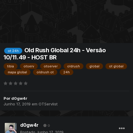
Old Rush Global 24h - Versão
ot 24h
10/11.49 - HOST BR
tibia
otserv
otserver
oldrush
global
ot global
mapa global
oldrush ot
24h
Por
d0gw4r
Junho 17, 2019
em
OTServlist
d0gw4r
0
Postado
Junho 17, 2019