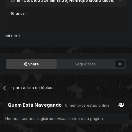
Em 05/09/2024 em 19:25,
Henrique Moura
disse:
16 anos!!!
sai nerd
Share
Seguidores
0
Ir para a lista de tópicos
Quem Está Navegando
0 membros estão online
Nenhum usuário registrado visualizando esta página.