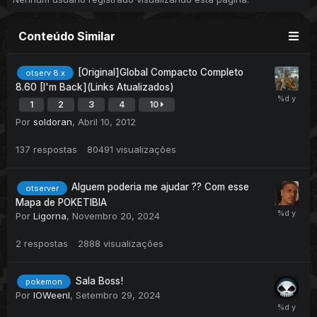
Conteúdo Similar
[Original]Global Compacto Completo
otserv 8.x
8.60 [I'm Back](Links Atualizados)
1
2
3
4
10
Por
soldoran
,
Abril 10, 2012
137
respostas
80491
visualizações
Alguem poderia me ajudar ?? Com esse
otserver
Mapa de POKETIBIA
Por
Ligorna
,
Novembro 20, 2024
2
respostas
2888
visualizações
Sala Boss!
pokemon
Por
IOWeenI
,
Setembro 29, 2024