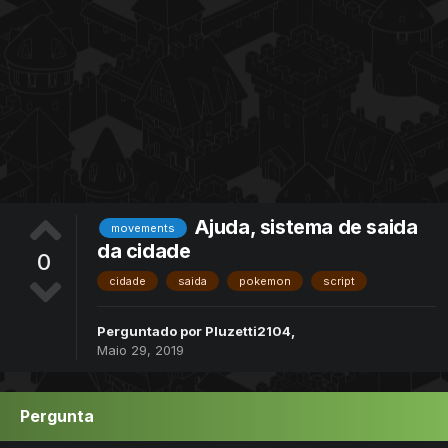
Ajuda, sistema de saida
movements
da cidade
0
cidade
saida
pokemon
script
Perguntado por
Pluzetti2104
,
Maio 29, 2019
Pergunta