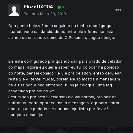
Pluzetti2104
5
Postado
Maio 29, 2019
Opa gente beleza? bom seguinte eu tenho o codigo que
quando voce sai da cidade ou entra ele informa se esta
saindo ou entrando, como do OtPokemon, segue código.
Ele está configurado pra quando sair para o lado de celadon
do mapa, agora eu queria saber, eu fui colocar na posicao
do norte, pensei comigo 1 e 3 é pra celadon, entao cerulean
resta 2 e 4, tentei mudar, porém ele só mostra a mensagem
de eu saindo e nao entrando. (SIM) ja coloquei uma tag
especifica pra ele no xml.
Resumindo pra oeste (celadon) ele vai normal, pra sair de
saffron ao norte aparece tbm a mensagem, agr para entrar
nao...alguem poderia me dar uma ajudinha por favor?
obrigado desde já.