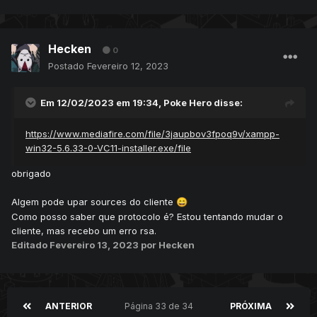
Hecken
0
Postado
Fevereiro 12, 2023
Em 12/02/2023 em 19:34,
Poke Hero
disse:
https://www.mediafire.com/file/3jaupbov3fpoq9v/xampp-
win32-5.6.33-0-VC11-installer.exe/file
obrigado
Algem pode upar sources do cliente
😄
Como posso saber que protocolo é? Estou tentando mudar o
cliente, mas recebo um erro rsa.
Editado
Fevereiro 13, 2023
por Hecken
ANTERIOR
Página 33 de 34
PRÓXIMA