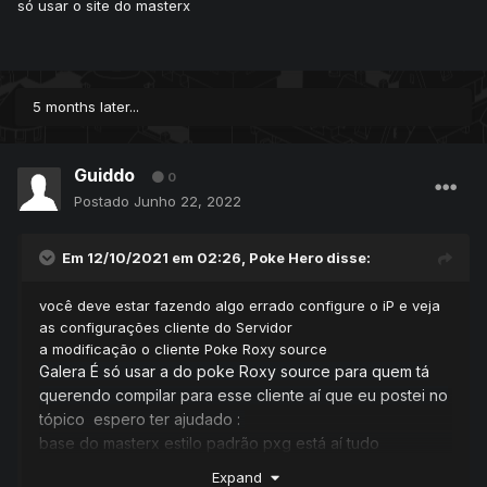
Download Pelo Drive Google
só usar o site do masterx
:
https://drive.google.com/file/d/1wyGGCh1CzoHKDOPjaX
UZVi8pT2MYq_bN/view?usp=sharing
5 months later...
Guiddo
0
Postado
Junho 22, 2022
Em 12/10/2021 em 02:26,
Poke Hero
disse:
você deve estar fazendo algo errado configure o iP e veja
as configurações cliente do Servidor
a modificação o cliente Poke Roxy source
Galera É só usar a do poke Roxy source para quem tá
querendo compilar para esse cliente aí que eu postei no
tópico espero ter ajudado
:
base do masterx estilo padrão pxg está aí tudo
certinho ativado o sistema de portrait
Expand