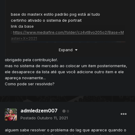
base do masterx estilo padrão pxg está aí tudo
certinho ativado o sistema de portrait
link da base
:
https://www.mediafire.com/folder/cz4vt8vo205o2/Base+M
aster+X+2021
Expand
obrigado pela contribuição!.
mas no sistema de mercado ao colocar um item posteriormente,
ele desaparece da lista até que você adicione outro item e ele
apareça novamente...
Como pode ser resolvido?
admledzem007
0
Postado
Outubro 11, 2021
alguem sabe resolver o problema do lag que aparece quando o