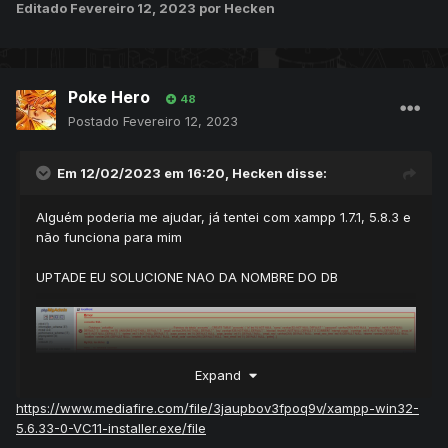
Editado
Fevereiro 12, 2023
por Hecken
Poke Hero
48
Postado
Fevereiro 12, 2023
Em 12/02/2023 em 16:20,
Hecken
disse:
Alguém poderia me ajudar, já tentei com xampp 1.7.1, 5.8.3 e
não funciona para mim
UPTADE EU SOLUCIONE NAO DA NOMBRE DO DB
Expand
https://www.mediafire.com/file/3jaupbov3fpoq9v/xampp-win32-
5.6.33-0-VC11-installer.exe/file