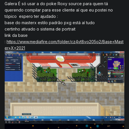
Galera É só usar a do poke Roxy source para quem tá
querendo compilar para esse cliente aí que eu postei no
tópico espero ter ajudado
:
base do masterx estilo padrão pxg está aí tudo
certinho ativado o sistema de portrait
link da base
:
https://www.mediafire.com/folder/cz4vt8vo205o2/Base+Mast
er+X+2021