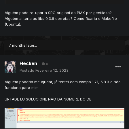
link da base
:
https://www.mediafire.com/folder/cz4vt8vo205o2/Base
Alguém pode re-upar a SRC original do PMX por gentileza?
+Master+X+2021
Alguém ai teria as libs 0.3.6 corretas? Como ficaria o Makefile
(Ubuntu).
7 months later...
Hecken
0
Postado
Fevereiro 12, 2023
Alguém poderia me ajudar, já tentei com xampp 1.7.1, 5.8.3 e não
funciona para mim
UPTADE EU SOLUCIONE NAO DA NOMBRE DO DB