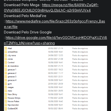
Download Pelo Mega :
https://mega.nz/file/8A9WxZaQ#1-
0VtgG8EEJGCt4LDO3n8HuvQJ2pLhC-q2r93mVUVx4
Download Pelo MediaFire
:
https://www.mediafire.com/file/5razc263z0pfgcc/Frenzy_Bas
e.rar/file
Download Pelo Drive Google
:
https://drive.google.com/file/d/1wyGGCh1CzoHKDOPjaXUZVi8
pT2MYq_bN/view?usp=sharing