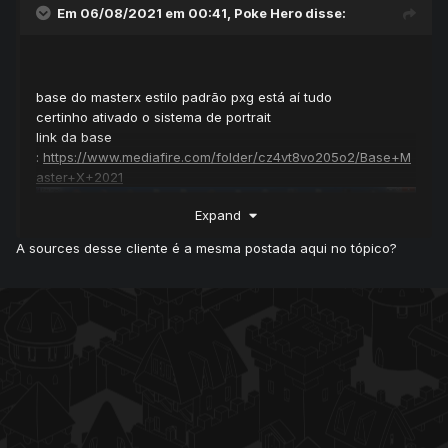
Em 06/08/2021 em 00:41,
Poke Hero
disse:
base do masterx estilo padrão pxg está aí tudo
certinho ativado o sistema de portrait
link da base
:
https://www.mediafire.com/folder/cz4vt8vo205o2/Base+M
aster+X+2021
Expand
A sources desse cliente é a mesma postada aqui no tópico?