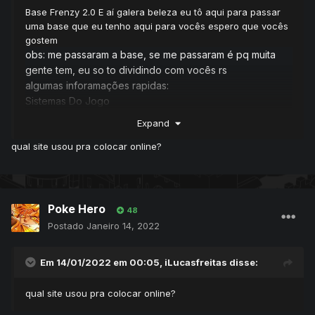
Base Frenzy 2.0 E aí galera beleza eu tô aqui para passar
uma base que eu tenho aqui para vocês espero que vocês
gostem
obs: me passaram a base, se me passaram é pq muita
gente tem, eu so to dividindo com vocês rs
algumas inforamações rapidas:
Sistemas Do Jogo
Sistema 100% As Aves Lendárias No Portal Por Hora
Expand
Sistema Dz 100%
qual site usou pra colocar online?
Sistema de Profissão 100%
E Vários Outros Sistemas
pokemons que existem no server:
O Servidor Está Faltando A sql
Poke Hero
Download Completo Cliente +Servidor +Source
48
Download Pelo Mega
Postado
Janeiro 14, 2022
:
https://mega.nz/file/8A9WxZaQ#1-
0VtgG8EEJGCt4LDO3n8HuvQJ2pLhC-q2r93mVUVx4
Em 14/01/2022 em 00:05,
iLucasfreitas
disse:
Download Pelo MediaFire
:
https://www.mediafire.com/file/5razc263z0pfgcc/Frenzy
qual site usou pra colocar online?
_Base.rar/file