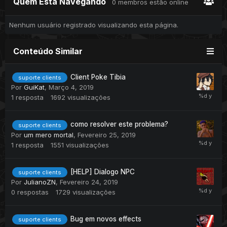
Quem Está Navegando
0 membros estão online
Nenhum usuário registrado visualizando esta página.
Conteúdo Similar
Client Poke Tibia
suporte clients
Por
GuiKat
,
Março 4, 2019
1
resposta
1692
visualizações
como resolver este problema?
suporte clients
Por
um mero mortal
,
Fevereiro 25, 2019
1
resposta
1551
visualizações
[HELP] Dialogo NPC
suporte clients
Por
JulianoZN
,
Fevereiro 24, 2019
0
respostas
1729
visualizações
Bug em novos effects
suporte clients