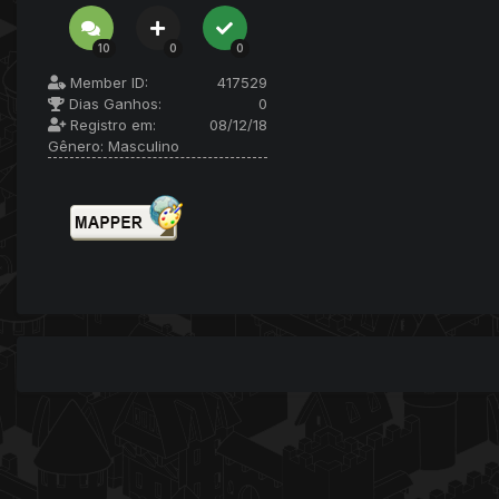
10
0
0
Member ID:
417529
Dias Ganhos:
0
Registro em:
08/12/18
Gênero:
Masculino