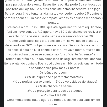
para participar do evento. Esses itens puntky poderão ser trocados
por itens da Loja SMS e outros itens até então inacessíveis no jogo.
Para encorajá-lo a tentar ainda mais, o vencedor receberá 5 pontos e
perderá apenas 1. Em caso de empate, ambas as equipes receberão 2
pontos.
Este não é o fim. Boss Battle, que até agora não foi bem equilibrado,
fará um novo sentido. Até agora, havia 50% de chance de realizar o
evento todos os dias. Desta vez ele vai sempre tocar às 20:00.
Como você sabe, seja ele, consiste em "salvar nosso planeta",
oferecendo ao NPC o objeto que ele precisa. Depois de coletar todos
os itens, é hora de lutar contra o chefe. Provavelmente, muitos de
vocês acham que esse evento não foi suficiente "atraente" em
termos de prêmios. Resolvemos isso da seguinte maneira: doando
itens e lutando contra o Bos, você coloca um bônus adicional em todo
o servidor pelas próximas 24 horas!
Os bônus parecem:
+ x% de experiência para matar monstros
+ x% de perícia (por exemplo, + 5% de velocidade de ataque)
+ x% de chance de saque
+ x% de proteção para todos os ataques
+ x% max HP / MP
Certamente Boss Battle agora se tornou lucrativo para cada um de
vocês!