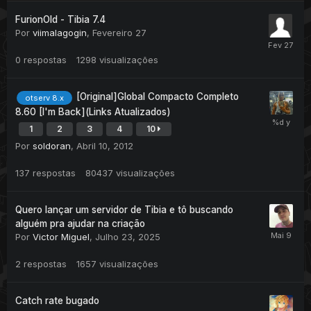
FurionOld - Tibia 7.4
Por
viimalagogin
,
Fevereiro 27
0
respostas
1298
visualizações
[Original]Global Compacto Completo
otserv 8.x
8.60 [I'm Back](Links Atualizados)
1
2
3
4
10
Por
soldoran
,
Abril 10, 2012
137
respostas
80437
visualizações
Quero lançar um servidor de Tibia e tô buscando
alguém pra ajudar na criação
Por
Victor Miguel
,
Julho 23, 2025
2
respostas
1657
visualizações
Catch rate bugado