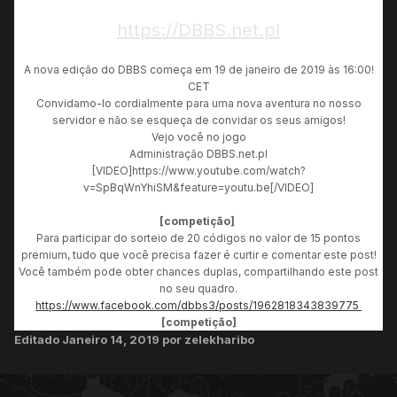
https://DBBS.net.pl
A nova edição do DBBS começa em 19 de janeiro de 2019 às 16:00!
CET
Convidamo-lo cordialmente para uma nova aventura no nosso
servidor e não se esqueça de convidar os seus amigos!
Vejo você no jogo
Administração DBBS.net.pl
[VIDEO]https://www.youtube.com/watch?
v=SpBqWnYhiSM&feature=youtu.be[/VIDEO]
[competição]
Para participar do sorteio de 20 códigos no valor de 15 pontos
premium, tudo que você precisa fazer é curtir e comentar este post!
Você também pode obter chances duplas, compartilhando este post
no seu quadro.
https://www.facebook.com/dbbs3/posts/1962818343839775
[competição]
Editado
Janeiro 14, 2019
por zelekharibo