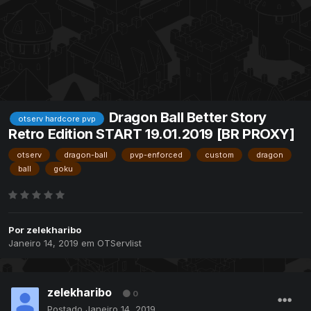
Dragon Ball Better Story
otserv hardcore pvp
Retro Edition START 19.01.2019 [BR PROXY]
otserv
dragon-ball
pvp-enforced
custom
dragon
ball
goku
Por
zelekharibo
Janeiro 14, 2019
em
OTServlist
zelekharibo
0
Postado
Janeiro 14, 2019