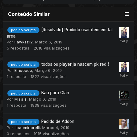
Conteúdo Similar
[Resolvido] Proibido usar item em tal
pedido scripts
area
Por
Fawkzz12
,
Março 6, 2019
5
respostas
2618
visualizações
todos os player ja nascem pk red !
pedido scripts
Por
Emooooo
,
Março 6, 2019
1
resposta
1822
visualizações
Bau para Clan
pedido scripts
Por
M i s s
,
Março 6, 2019
1
resposta
1938
visualizações
Pedido de Addon
pedido scripts
Por
Joaominorelli
,
Março 4, 2019
0
respostas
1915
visualizações