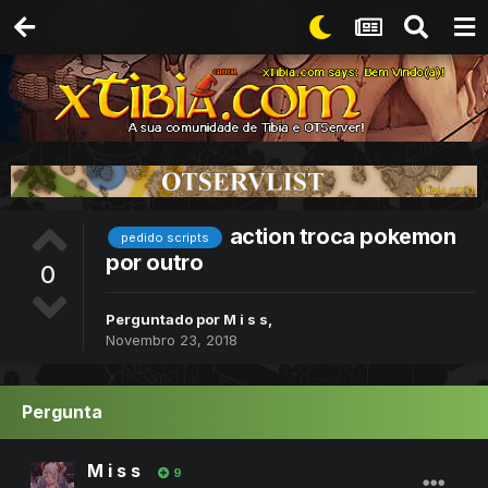
action troca pokemon
pedido scripts
por outro
0
Perguntado por
M i s s
,
Novembro 23, 2018
Pergunta
M i s s
9