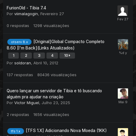
FurionOld - Tibia 7.4
Por
viimalagogin
,
Fevereiro 27
0
respostas
1298
visualizações
[Original]Global Compacto Completo
otserv 8.x
8.60 [I'm Back](Links Atualizados)
1
2
3
4
10
Por
soldoran
,
Abril 10, 2012
137
respostas
80436
visualizações
Quero lançar um servidor de Tibia e tô buscando
alguém pra ajudar na criação
Por
Victor Miguel
,
Julho 23, 2025
2
respostas
1656
visualizações
[TFS 1.X] Adicionando Nova Moeda (1KK)
tfs 1.x