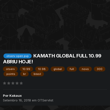
KAMATH GLOBAL FULL 10.99
otserv open pvp
ABRIU HOJE!
otserv
10.99
10.98
global
full
novo
300
points
br
brasil
Por
Kakaux
Setembro 16, 2018
em
OTServlist