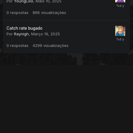
Por
YoungLixo
,
Maio 10, 2025
0
respostas
866
visualizações
Catch rate bugado
Por
Raynigh
,
Março 19, 2025
0
respostas
4299
visualizações