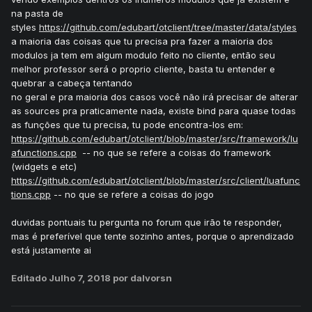
na pasta de
styles
https://github.com/edubart/otclient/tree/master/data/styles
a maioria das coisas que tu precisa pra fazer a maioria dos
modulos ja tem em algum modulo feito no cliente, então seu
melhor professor será o proprio cliente, basta tu entender e
quebrar a cabeça tentando
no geral e pra maioria dos casos você não irá precisar de alterar
as sources pra praticamente nada, existe bind para quase todas
as funções que tu precisa, tu pode encontra-los em:
https://github.com/edubart/otclient/blob/master/src/framework/lu
afunctions.cpp
-- no que se refere a coisas do framework
(widgets e etc)
https://github.com/edubart/otclient/blob/master/src/client/luafunc
tions.cpp
-- no que se refere a coisas do jogo
duvidas pontuais tu pergunta no forum que irão te responder,
mas é preferível que tente sozinho antes, porque o aprendizado
está justamente ai
Editado
Julho 7, 2018
por dalvorsn