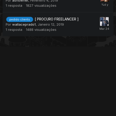
Por
ashowner
,
Fevereiro 4, 2019
1
resposta
1827
visualizações
[ PROCURO FREELANCER ]
pedido clients
Por
wallaceprado1
,
Janeiro 12, 2019
1
resposta
1488
visualizações