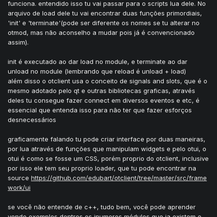
funciona. entendido isso tu vai passar para o scripts lua dele. No
arquivo de load dele tu vai encontrar duas funções primordiais,
'init' e 'terminate'(pode ser diferente os nomes se tu alterar no
otmod, mas não aconselho a mudar pois já é convencionado
assim).
init é executado ao dar load no module, e terminate ao dar
unload no module (lembrando que reload é unload + load)
além disso o otclient usa o conceito de signals and slots, que é o
mesmo adotado pelo qt e outras bibliotecas graficas, através
deles tu consegue fazer connect em diversos eventos e etc, é
essencial que entenda isso para não ter que fazer esforços
desnecessários
graficamente falando tu pode criar interface por duas maneiras,
por lua através de funções que manipulam widgets e pelo otui, o
otui é como se fosse um CSS, porém proprio do otclient, inclusive
por isso ele tem seu proprio loader, que tu pode encontrar na
source
https://github.com/edubart/otclient/tree/master/src/frame
work/ui
se você não entende de c++, tudo bem, você pode aprender
vendo exemplos dentros os inumeros módulos que ja existem e