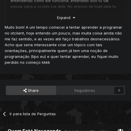
entendendo como ele funciona. entendido isso tu vai
passar para o scripts lua dele. No arquivo de load dele tu
vai encontrar duas funções primordiais, 'init' e
Expand
'terminate'(pode ser diferente os nomes se tu alterar no
otmod, mas não aconselho a mudar pois já é
Muito bom! A um tempo comecei a tentar aprender a programar
convencionado assim).
no otclient, hoje entendo um pouco, mas muita coisa ainda não
me faz sentido, e as vezes até faço trabalhos desnecessários.
init é executado ao dar load no module, e terminate ao dar
Acho que seria interessante criar um tópico com tais
unload no module (lembrando que reload é unload + load)
orientações, principalmente quem já tem uma noção de
além disso o otclient usa o conceito de signals and slots,
programação (tipo eu) e quer tentar aprender, eu fiquei muito
que é o mesmo adotado pelo qt e outras bibliotecas
perdido no começo kkkk
graficas, através deles tu consegue fazer connect em
diversos eventos e etc, é essencial que entenda isso para
não ter que fazer esforços desnecessários
graficamente falando tu pode criar interface por duas
Share
Seguidores
0
maneiras, por lua através de funções que manipulam
widgets e pelo otui, o otui é como se fosse um CSS, porém
proprio do otclient, inclusive por isso ele tem seu proprio
loader, que tu pode encontrar na
Ir para lista de Perguntas
source
https://github.com/edubart/otclient/tree/master/src/f
ramework/ui
Quem Está Navegando