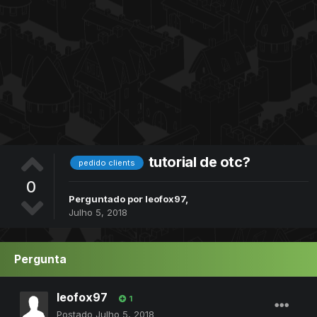
tutorial de otc?
pedido clients
0
Perguntado por
leofox97
,
Julho 5, 2018
Pergunta
leofox97
1
Postado
Julho 5, 2018