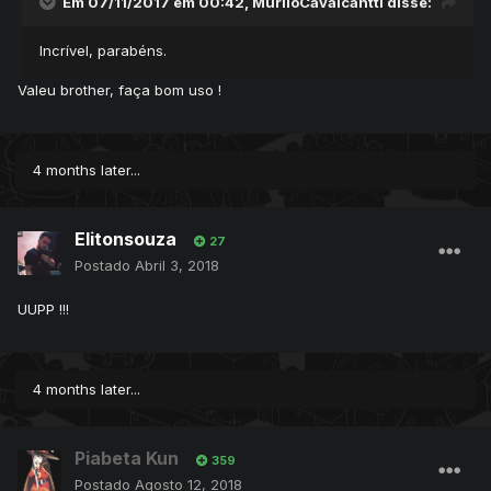
Em 07/11/2017 em 00:42,
MuriloCavalcantti
disse:
Incrível, parabéns.
Valeu brother, faça bom uso !
4 months later...
Elitonsouza
27
Postado
Abril 3, 2018
UUPP !!!
4 months later...
Piabeta Kun
359
Postado
Agosto 12, 2018