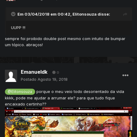
Em 03/04/2018 em 00:42,
Elitonsouza
disse:
UUPP !!!
sempre foi proibido double post mesmo com intuito de bumpar
um tópico. abraços!
Emanueldk
0
Postado
Agosto 19, 2018
porque o meu veio todo desorientado da vida
@Elitonsouza
kkkk, pode me ajudar a arrumar ele? para que tudo fique
encaixado certinho??