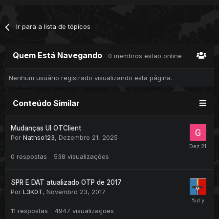
Ir para a lista de tópicos
Quem Está Navegando
0 membros estão online
Nenhum usuário registrado visualizando esta página.
Conteúdo Similar
Mudanças UI OTClient
Por
Nathso123
,
Dezembro 21, 2025
0
respostas
538
visualizações
SPR E DAT atualizado OTP de 2017
Por
L3K0T
,
Novembro 23, 2017
11
respostas
4947
visualizações