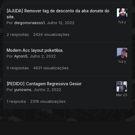
[AJUDA] Remover tag de desconto da aba donate do
site.
Por
diegomoraesss1
,
Julho 12, 2022
2
respostas
2424
visualizações
Modern Acc layout poketibia.
Por
Ayron5
,
Julho 2, 2022
0
respostas
4931
visualizações
[PEDIDO] Contagem Regressiva Gesior
Por
yuriowns
,
Junho 2, 2022
1
resposta
2319
visualizações