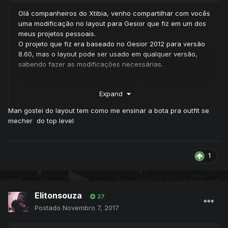
Olá companheiros do Xtibia, venho compartilhar com vocês
uma modificação no layout para Gesior que fiz em um dos
meus projetos pessoais.
O projeto que fiz era baseado no Gesior 2012 para versão
8.60, mas o layout pode ser usado em qualquer versão,
sabendo fazer as modificações necessárias.
A única mudança no site realmente é visual, apresentando
Expand
um menu diferenciado, top level e outros detalhes próprios
do layout conforme imagem a seguir:
Man gostei do layout tem como me ensinar a bota pra outfit se
Obs
: No download contém os arquivos .psd tanto do
mecher do top level
background quanto do tibia-logo-artwork para quem quiser
apenas mudar o nome para o do seu projeto.
1
Como usar:
Para usar o mesmo basta extrair a pasta layouts para
Elitonsouza
27
dentro da pasta do seu site gesior e é claro, verificar se o
Postado
Novembro 7, 2017
layout que está sendo usado é tibiarl ou tibiacom (nome da
pasta depois de layouts/...) isso você pode conferir no