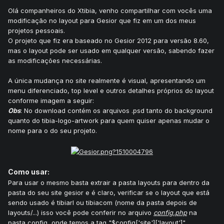
Olá companheiros do Xtibia, venho compartilhar com vocês uma
modificação no layout para Gesior que fiz em um dos meus
projetos pessoais.
O projeto que fiz era baseado no Gesior 2012 para versão 8.60,
mas o layout pode ser usado em qualquer versão, sabendo fazer
as modificações necessárias.
A única mudança no site realmente é visual, apresentando um
menu diferenciado, top level e outros detalhes próprios do layout
conforme imagem a seguir:
Obs
: No download contém os arquivos .psd tanto do background
quanto do tibia-logo-artwork para quem quiser apenas mudar o
nome para o do seu projeto.
Como usar:
Para usar o mesmo basta extrair a pasta layouts para dentro da
pasta do seu site gesior e é claro, verificar se o layout que está
sendo usado é tibiarl ou tibiacom (nome da pasta depois de
layouts/...) isso você pode conferir no arquivo
config.php
na
pasta config, onde temos a tag "$config['site']['layout']"...