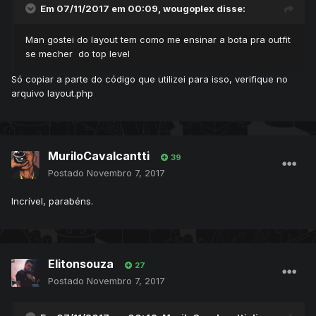
arquivo
config.php
na pasta config, onde temos a tag
Em 07/11/2017 em 00:09,
wougoplex
disse:
"$config['site']['layout']"...
Para quem ainda não tem um gesior ou banco de dados pra
Man gostei do layout tem como me ensinar a bota pra outfit
trabalhar com esse layout, aconselho a utilizar o mesmo do
se mecher do top level
meu outro tópico
Gesior 2012
ou qualquer outro aqui do
fórum.
Só copiar a parte do código que utilizei para isso, verifique no
arquivo layout.php
Enjoy
Atenciosamente
Eliton de Souza.
Download:
Layout
MuriloCavalcantti
39
Postado
Novembro 7, 2017
Incrível, parabéns.
Elitonsouza
27
Postado
Novembro 7, 2017