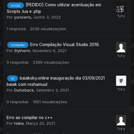
[PEDIDO] Como utilizar acentuação em
script
Scripts .lua e .php
Por
yuriowns
,
Junho 3, 2022
1
resposta
2036
visualizações
Erro Compilação Visual Studio 2019.
compilar
Por
Slytherin
,
Novembro 6, 2021
0
respostas
2399
visualizações
baiaksky.online inauguração dia 03/09/2021
ot
baiak com roshamuul
Por
Duhisback
,
Setembro 3, 2021
0
respostas
1951
visualizações
Erro ao compilar no c++
Por
Haka
,
Março 20, 2021