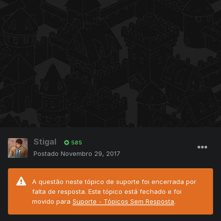
Stigal
585
Postado
Novembro 29, 2017
A questão neste tópico de suporte foi encerrada por
falta de resposta. Este tópico está fechado e foi
movido para
Suporte - Tópicos Sem Resposta
.