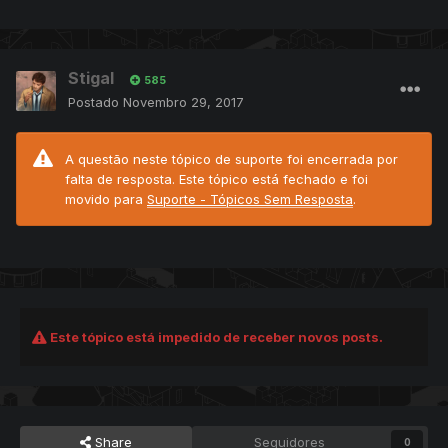
Stigal
585
Postado
Novembro 29, 2017
A questão neste tópico de suporte foi encerrada por
falta de resposta. Este tópico está fechado e foi
movido para
Suporte - Tópicos Sem Resposta
.
Este tópico está impedido de receber novos posts.
Share
Seguidores
0