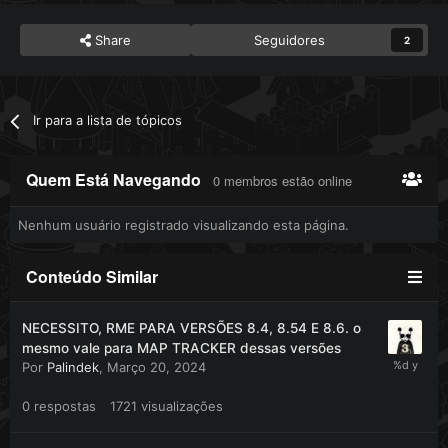
Share
Seguidores
2
SOBRE:
#
A maioria dos tiles de chão, paredes e montanhas
que estão faltando precisam ser adicionadas pra
terrain. (autoborder)
Ir para a lista de tópicos
#
A maioria dos RAW foram reorganizada e ordenadas
#
Grande porção da pallete de itens foi reorganizada
e ordenada
Quem Está Navegando
0 membros estão online
*
compatível
O MOD é feito em 10.98 porém é
com qualquer
Nenhum usuário registrado visualizando esta página.
RME 3.2
cliente adicionado ao
.
*
pallete terrain
A
vai ter alguns tiles pretos em clients com
ainda sim vai funcionar
versão menor que 10.98 mas o RME
.
Conteúdo Similar
NECESSITO, RME PARA VERSÕES 8.4, 8.54 E 8.6. o
FOTOS:
mesmo vale para MAP TRACKER dessas versões
Por
Palindek
,
Março 20, 2024
Mostrar conteúdo oculto
0
respostas
1721
visualizações