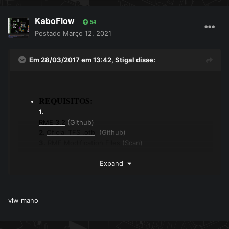
KaboFlow
54
Postado
Março 12, 2021
Em 28/03/2017 em 13:42,
Stigal
disse:
REQUISITOS:
1.
RME 3.2
(Github)
2.
Oficial TFS .otb
(Github)
3.
RME Modification Files
(
Scan
)
Expand
COMO INSTALAR:
1.
Baixe o
.rar
que contém os arquivos mod.
2.
Copie todos os arquivos do .rar no seguinte
vlw mano
diretório: "
Remere's Map Editor
>
data
>
client
"
3.
Substitua os arquivos
.xml
atuais.