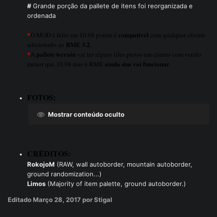
#
Grande porção da pallete de itens foi reorganizada e
ordenada
*
compatível
O MOD é feito em 10.98 porém é
com qualquer cliente
RME 3.2
adicionado ao
.
*
pallete terrain
A
vai ter alguns tiles pretos em clients com versão
ainda sim vai funcionar
menor que 10.98 mas o RME
.
FOTOS:
Mostrar conteúdo oculto
CRÉDITOS:
RokojoM
(RAW, wall autoborder, mountain autoborder,
ground randomization...)
Limos
(Majority of item palette, ground autoborder.)
Editado
Março 28, 2017
por Stigal