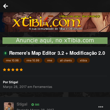
Remere's Map Editor 3.2 + Modificação 2.0
rme 10.98
rme 10.99
rme
all clients
xtibia
Por
Stigal
Março 28, 2017
em
Ferramentas
Stigal
585