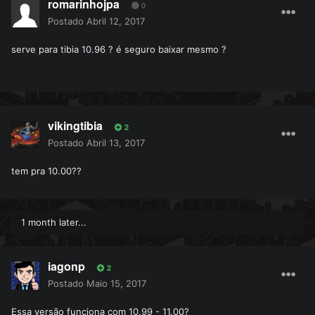
romarinhojpa
0
Postado
Abril 12, 2017
serve para tibia 10.96 ? é seguro baixar mesmo ?
vikingtibia
2
Postado
Abril 13, 2017
tem pra 10.00??
1 month later...
iagonp
2
Postado
Maio 15, 2017
Essa versão funciona com 10.99 - 11.00?