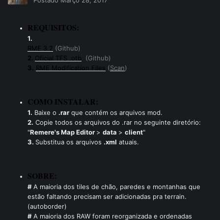
Postado
Março 28, 2017
REQUISITOS:
1.
RME 3.2
(Github)
2.
Oficial TFS .otb
(Github)
3.
RME Modification Files
(
Scan
)
COMO INSTALAR:
1.
Baixe o
.rar
que contém os arquivos mod.
2.
Copie todos os arquivos do .rar no seguinte diretório:
"
Remere's Map Editor
>
data
>
client
"
3.
Substitua os arquivos
.xml
atuais.
SOBRE:
#
A maioria dos tiles de chão, paredes e montanhas que
estão faltando precisam ser adicionadas pra terrain.
(autoborder)
#
A maioria dos RAW foram reorganizada e ordenadas