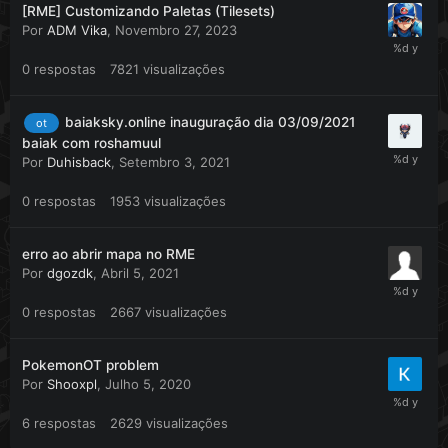
CRÉDITOS:
[RME] Customizando Paletas (Tilesets)
Por
ADM Vika
,
Novembro 27, 2023
RokojoM
(RAW, wall autoborder, mountain
autoborder, ground randomization...)
0
respostas
7821
visualizações
Limos
(Majority of item palette, ground autoborder.)
baiaksky.online inauguração dia 03/09/2021
ot
baiak com roshamuul
Por
Duhisback
,
Setembro 3, 2021
0
respostas
1953
visualizações
erro ao abrir mapa no RME
Por
dgozdk
,
Abril 5, 2021
0
respostas
2667
visualizações
PokemonOT problem
Por
Shooxpl
,
Julho 5, 2020
6
respostas
2629
visualizações