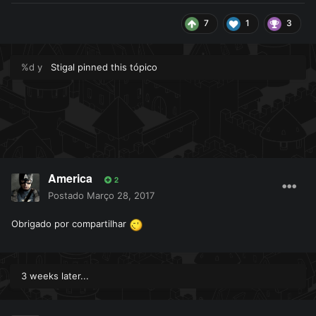
7
1
3
%d y
Stigal
pinned this tópico
America
2
Postado
Março 28, 2017
Obrigado por compartilhar
3 weeks later...