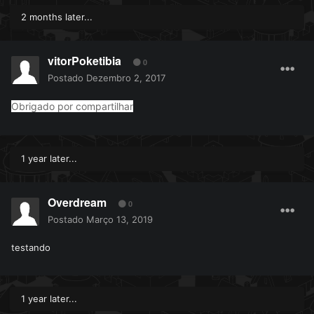
2 months later...
vitorPoketibia
0
Postado
Dezembro 2, 2017
Obrigado por compartilhar
1 year later...
Overdream
0
Postado
Março 13, 2019
testando
1 year later...