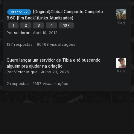
[Original]Global Compacto Completo
otserv 8.x
8.60 [I'm Back](Links Atualizados)
1
2
3
4
10
Por
soldoran
,
Abril 10, 2012
137
respostas
80468
visualizações
Quero lançar um servidor de Tibia e tô buscando
alguém pra ajudar na criação
Por
Victor Miguel
,
Julho 23, 2025
2
respostas
1657
visualizações