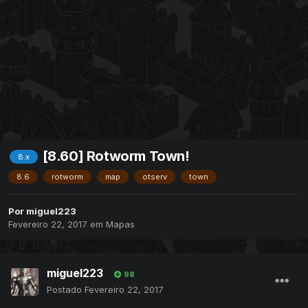
[8.60] Rotworm Town!
8.x
8.6
rotworm
map
otserv
town
Por
miguel223
Fevereiro 22, 2017
em
Mapas
miguel223
98
Postado
Fevereiro 22, 2017