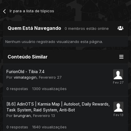
Ir para a lista de tópicos
Quem Está Navegando
0 membros estão online
Nenhum usuário registrado visualizando esta página.
Conteúdo Similar
FurionOld - Tibia 7.4
Por
viimalagogin
,
Fevereiro 27
0
respostas
1300
visualizações
[8.6] AdinOTS | Karmia Map | Autoloot, Daily Rewards,
Task System, Raid System, Anti-Bot
Por
brungran
,
Fevereiro 13
0
respostas
1640
visualizações