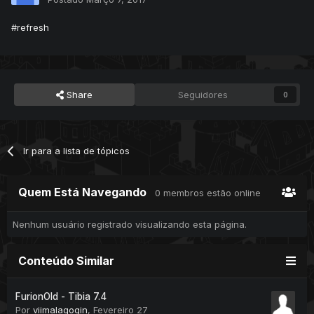
#refresh
Share
Seguidores
0
Ir para a lista de tópicos
Quem Está Navegando
0 membros estão online
Nenhum usuário registrado visualizando esta página.
Conteúdo Similar
FurionOld - Tibia 7.4
Por
viimalagogin
,
Fevereiro 27