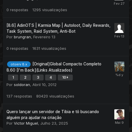
0
respostas
1295
visualizações
[8.6] AdinOTS | Karmia Map | Autoloot, Daily Rewards,
Task System, Raid System, Anti-Bot
Por
brungran
,
Fevereiro 13
0
respostas
1631
visualizações
[Original]Global Compacto Completo
otserv 8.x
8.60 [I'm Back](Links Atualizados)
1
2
3
4
10
Por
soldoran
,
Abril 10, 2012
137
respostas
80420
visualizações
Quero lançar um servidor de Tibia e tô buscando
alguém pra ajudar na criação
Por
Victor Miguel
,
Julho 23, 2025