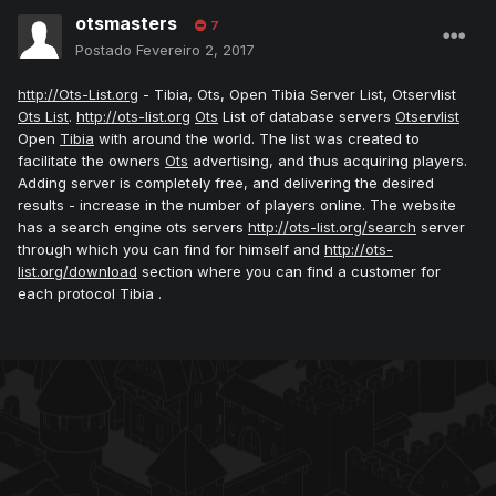
otsmasters
7
Postado
Fevereiro 2, 2017
http://Ots-List.org
- Tibia, Ots, Open Tibia Server List, Otservlist
Ots List
.
http://ots-list.org
Ots
List of database servers
Otservlist
Open
Tibia
with around the world. The list was created to
facilitate the owners
Ots
advertising, and thus acquiring players.
Adding server is completely free, and delivering the desired
results - increase in the number of players online. The website
has a search engine ots servers
http://ots-list.org/search
server
through which you can find for himself and
http://ots-
list.org/download
section where you can find a customer for
each protocol Tibia .