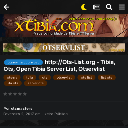
http://Ots-List.org - Tibia,
otserv hardcore pvp
Ots, Open Tibia Server List, Otservlist
otserv
tbiia
ots
otservlist
ots list
list ots
lita ots
server ots
Por
otsmasters
Fevereiro 2, 2017
em
Lixeira Pública