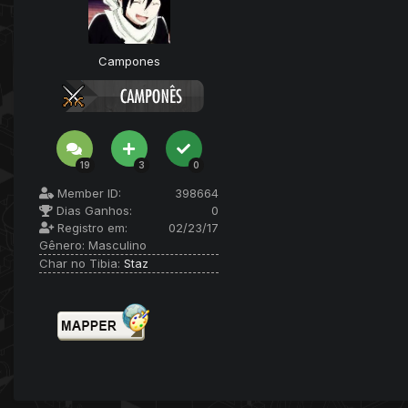
Campones
19
3
0
Member ID:
398664
Dias Ganhos:
0
Registro em:
02/23/17
Gênero:
Masculino
Char no Tibia:
Staz