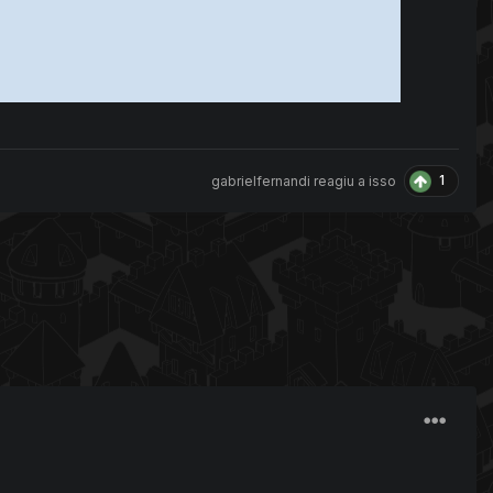
1
gabrielfernandi
reagiu a isso