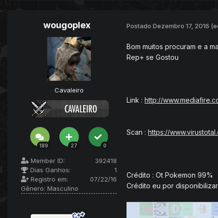
wougoplex
Postado
Dezembro 17, 2016
(e
Bom muitos procuram e a mai
Rep+ se Gostou
Cavaleiro
Link :
http://www.mediafire
Scan :
https://www.virusto
189
27
0
Member ID:
392418
Dias Ganhos:
1
Crédito : Ot Pokemon 99%
Registro em:
07/22/16
Crédito eu por disponibiliz
Gênero:
Masculino