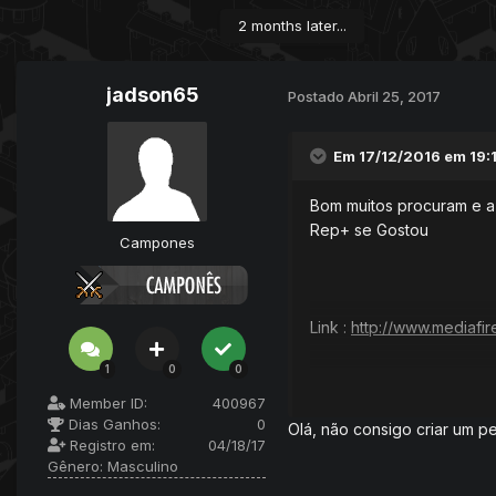
2 months later...
jadson65
Postado
Abril 25, 2017
Em 17/12/2016 em 19:
Bom muitos procuram e a 
Rep+ se Gostou
Campones
Link :
http://www.mediaf
1
0
0
Scan :
https://www.viru
Member ID:
400967
Dias Ganhos:
0
Olá, não consigo criar um pe
Registro em:
04/18/17
Gênero:
Masculino