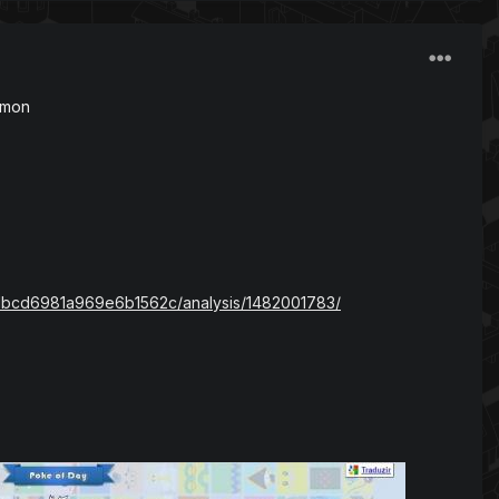
kemon
1bcd6981a969e6b1562c/analysis/1482001783/