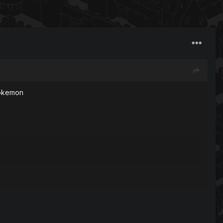
 pokemon
5cd1bcd6981a969e6b1562c/analysis/1482001783/