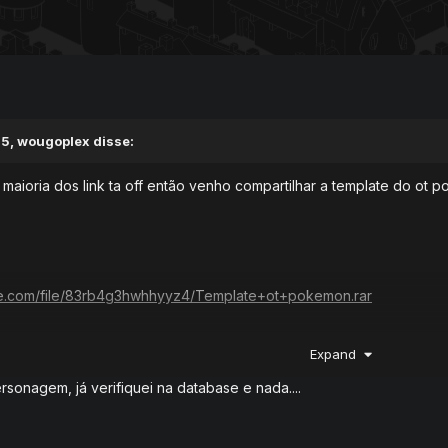
15,
wougoplex
disse:
maioria dos link ta off então venho compartilhar a template do ot
ire.com/file/83rb4g3hwhhyyz4/Template+ot+pokemon.rar
Expand
stotal.com/pt/file/c88980e35ab03b61fbc5e998d3933e877aca89328
rsonagem, já verifiquei na database e nada....