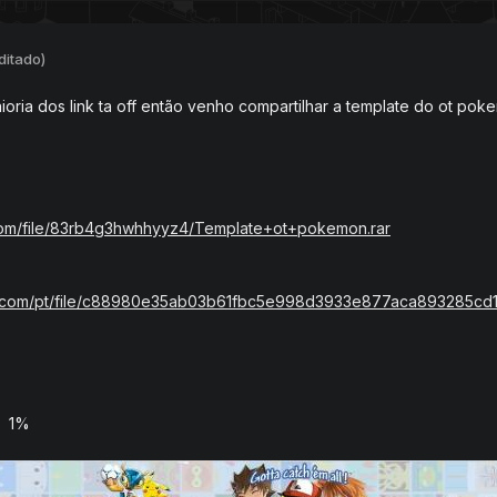
ditado)
oria dos link ta off então venho compartilhar a template do ot po
.com/file/83rb4g3hwhhyyz4/Template+ot+pokemon.rar
tal.com/pt/file/c88980e35ab03b61fbc5e998d3933e877aca893285cd
ar 1%