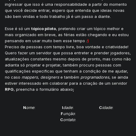
ingressar que isso é uma responsabilidade a partir do momento
que você decide entrar, espero que entenda que ideias novas
são bem vindas e todo trabalho já é um passo a diante.
Esse é só um
tópico piloto
, pretendo criar um tópico melhor e
mais organizado em breve, as férias estão chegando e eu estou
pensando em usar muito bem esse tempo
:
)
Preciso de pessoas com tempo livre, boa vontade e criatividade!
Quero fazer um servidor que possa entreter e prender jogadores,
atualizações constantes mesmo depois de pronto, mas como não
adianta só projetar e projetar, também procuro pessoas com
qualificações especificas que tenham a condição de me ajudar,
no caso
mappers
,
designers
e também
programadores
, se ainda
estiver interessado em colaborar para a criação de um servidor
RPG
, preencha o formulário abaixo
;
N
ome
:
I
dade
:
C
idade
:
F
unção
:
C
ontato
: