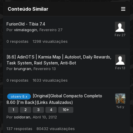
Conteúdo Similar
FurionOld - Tibia 7.4
Por
viimalagogin
,
Fevereiro 27
0
respostas
1298
visualizações
[8.6] AdinOTS | Karmia Map | Autoloot, Daily Rewards,
Task System, Raid System, Anti-Bot
Por
brungran
,
Fevereiro 13
0
respostas
1633
visualizações
[Original]Global Compacto Completo
otserv 8.x
8.60 [I'm Back](Links Atualizados)
1
2
3
4
10
Por
soldoran
,
Abril 10, 2012
137
respostas
80432
visualizações