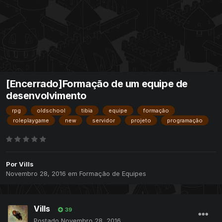
[Encerrado]Formação de um equipe de
desenvolvimento
rpg
oldschool
tibia
equipe
formação
roleplaygame
new
servidor
projeto
programação
Por
Vills
Novembro 28, 2016
em
Formação de Equipes
Vills
39
Postado
Novembro 28, 2016