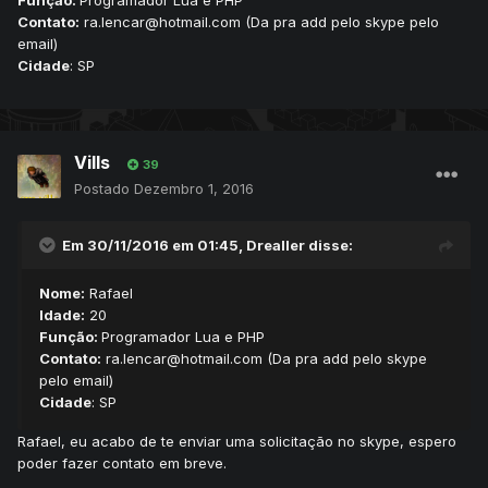
Função
:
Programador Lua e PHP
Contato:
ra.lencar@hotmail.com (Da pra add pelo skype pelo
email)
Cidade
: SP
Vills
39
Postado
Dezembro 1, 2016
Em 30/11/2016 em 01:45,
Drealler
disse:
Nome:
Rafael
Idade:
20
Função
:
Programador Lua e PHP
Contato:
ra.lencar@hotmail.com (Da pra add pelo skype
pelo email)
Cidade
: SP
Rafael, eu acabo de te enviar uma solicitação no skype, espero
poder fazer contato em breve.