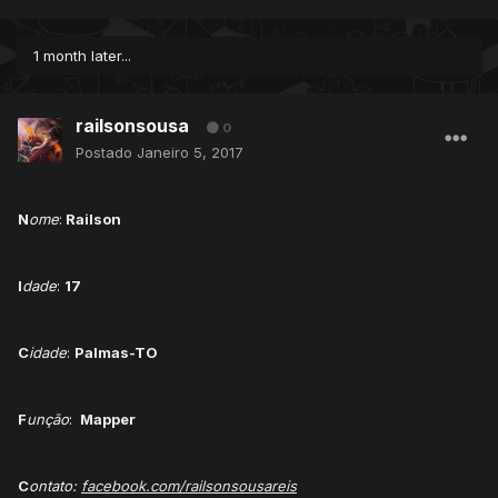
1 month later...
railsonsousa
0
Postado
Janeiro 5, 2017
N
ome
:
Railson
I
dade
:
17
C
idade
:
Palmas-TO
F
unção
:
Mapper
C
ontato:
facebook.com/railsonsousareis