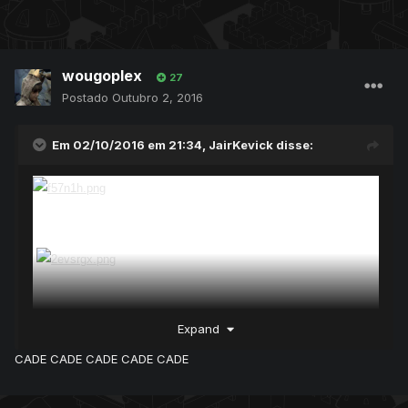
wougoplex
27
Postado
Outubro 2, 2016
Em 02/10/2016 em 21:34,
JairKevick
disse:
• Menu:
Expand
├ Informações;
CADE CADE CADE CADE CADE
├ Edições;
├ Erros;