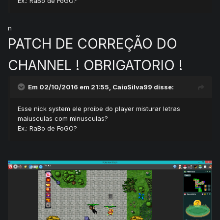
Ex.: RaBo de FoGO?
n
PATCH DE CORREÇÃO DO
CHANNEL ! OBRIGATORIO !
Em 02/10/2016 em 21:55,
CaioSilva99
disse:
Esse nick system ele proibe do player misturar letras
maiusculas com minusculas?
Ex.: RaBo de FoGO?