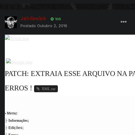
JairKevick
105
Postado
Outubro 2, 2016
PATCH: EXTRAIA ESSE ARQUIVO NA P
ERROS !
XML.rar
• Menu:
├ Informações;
├ Edições;