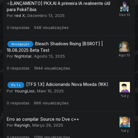
⭐[LANÇAMENTO] PKX.AI A primeira IA realmente útil
para PokéTibia
• Download's •
Por
red X
,
Dezembro 13, 2025
SERVER + SOURCE + CLIENT: FAZENDO UPLOAD - 20 min
0
respostas
548
visualizações
• SCAN •
Bleach Shadows Rising [BSROT] |
divulgação
4SHARED JÁ FAZ SCAN
18.08.2025 Beta Test
Por
Nightstar
,
Agosto 13, 2025
• Creditos
•
0
respostas
1944
visualizações
DASH TEAM - PELA BASE
PokeCamp -- pelas sprites e alguns sistemas
[TFS 1.X] Adicionando Nova Moeda (1KK)
tfs 1.x
PDA BY GOD ANNA - PELO MAPA
Por
YoungLixo
,
Maio 10, 2025
E POR ULTIMO EU <3
0
respostas
866
visualizações
CONTRIBUIÇÃO PARA A MARATONA DE PROJETOS !
Erro ao compilar Source no Dve c++
Por
Raynigh
,
Março 29, 2025
0
respostas
1266
visualizações