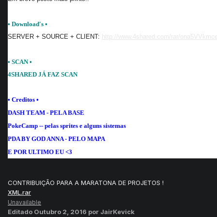
• Download's •
SERVER + SOURCE + CLIENT:
http://www.4shared.com/rar/ona5VVkm
• SCAN •
4SHARED JÁ FAZ SCAN
• Creditos
•
DASH TEAM - PELA BASE
PokeCamp -- pelas sprites e alguns sistemas
PDA BY GOD ANNA - PELO MAPA
E POR ULTIMO EU <3
CONTRIBUIÇÃO PARA A MARATONA DE PROJETOS !
XML.rar
Unavailable
Editado
Outubro 2, 2016
por JairKevick