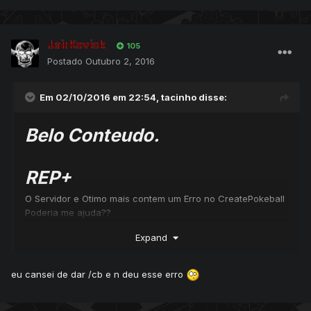
JairKevick
105
Postado
Outubro 2, 2016
Em 02/10/2016 em 22:54,
tacinho
disse:
Belo Conteudo.
REP+
O Servidor e Otimo mais contem um Erro no CreatePokeball
Poderia me ajuda??
Expand
[02/10/2016 20:03:58] [Error - TalkAction Interface]
[02/10/2016 20:03:58]
eu cansei de dar /cb e n deu esse erro
data/talkactions/scripts/createpokeball.lua:onSay
[02/10/2016 20:03:58] Description:
[02/10/2016 20:03:58]