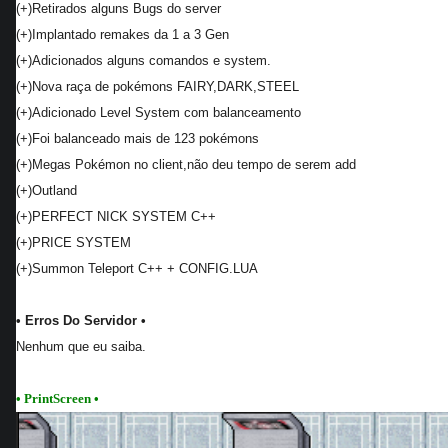
(+)Retirados alguns Bugs do server
(+)Implantado remakes da 1 a 3 Gen
(+)Adicionados alguns comandos e system.
(+)Nova raça de pokémons FAIRY,DARK,STEEL
(+)Adicionado Level System com balanceamento
(+)Foi balanceado mais de 123 pokémons
(+)Megas Pokémon no client,não deu tempo de serem add
(+)Outland
(+)PERFECT NICK SYSTEM C++
(+)PRICE SYSTEM
(+)Summon Teleport C++ + CONFIG.LUA
• Erros Do Servidor •
Nenhum que eu saiba.
• PrintScreen •