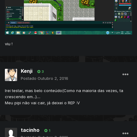
viu !
Kenji
3
Postado
Outubro 2, 2016
Irei testar, mas belo conteúdo(Como na maioria das vezes, ta
crescendo em...)....
Meu pipi não vai cair, já deixei o REP :V
tacinho
1