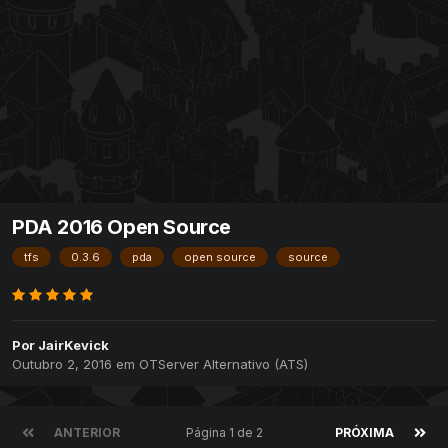
PDA 2016 Open Source
tfs
0.3.6
pda
open source
source
Por
JairKevick
Outubro 2, 2016
em
OTServer Alternativo (ATS)
ANTERIOR
Página 1 de 2
PRÓXIMA