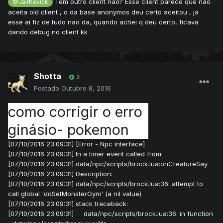
Tem outro client nao? Esse client parece que nao
@JairKevick
aceita old client , o da base anonymos deu certo aceitou , ja
esse ai fiz de tudo nao da, quando achei q deu certo, ficava
dando debug no client kk
Shotta
2
Postado
Outubro 8, 2016
como corrigir o erro 
ginásio- pokemon 
no ataca
[07/10/2016 23:09:31] [Error - Npc interface]
[07/10/2016 23:09:31] In a timer event called from:
[07/10/2016 23:09:31] data/npc/scripts/brock.lua:onCreatureSay
[07/10/2016 23:09:31] Description:
[07/10/2016 23:09:31] data/npc/scripts/brock.lua:36: attempt to
call global 'doSetMonsterGym' (a nil value)
[07/10/2016 23:09:31] stack traceback:
[07/10/2016 23:09:31] data/npc/scripts/brock.lua:36: in function