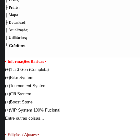
├ Erros;
├ Prints;
├ Mapa
├ Download;
├ Atualização;
├ Utilitários;
└
Créditos.
• Informações Basicas
•
(+)1 a 3 Gen (Completa)
(+)Bike System
(+)Tournament System
(+)Clã System
(+)Boost Stone
(+)VIP System 100% Fucional
Entre outras coisas...
• Edições / Ajustes •