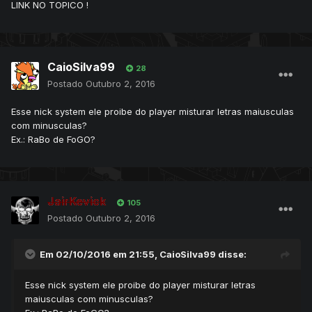
(+)Retirados alguns Bugs do server
LINK NO TOPICO !
(+)Implantado remakes da 1 a 3 Gen
(+)Adicionados alguns comandos e system.
(+)Nova raça de pokémons FAIRY,DARK,STEEL
CaioSilva99
28
(+)Adicionado Level System com balanceamento
Postado
Outubro 2, 2016
(+)Foi balanceado mais de 123 pokémons
(+)Megas Pokémon no client,não deu tempo de serem add
Esse nick system ele proibe do player misturar letras maiusculas
com minusculas?
(+)Outland
Ex.: RaBo de FoGO?
(+)PERFECT NICK SYSTEM C++
(+)PRICE SYSTEM
(+)Summon Teleport C++ + CONFIG.LUA
JairKevick
105
Postado
Outubro 2, 2016
• Erros Do Servidor •
Nenhum que eu saiba.
Em 02/10/2016 em 21:55,
CaioSilva99
disse:
• PrintScreen •
Esse nick system ele proibe do player misturar letras
maiusculas com minusculas?