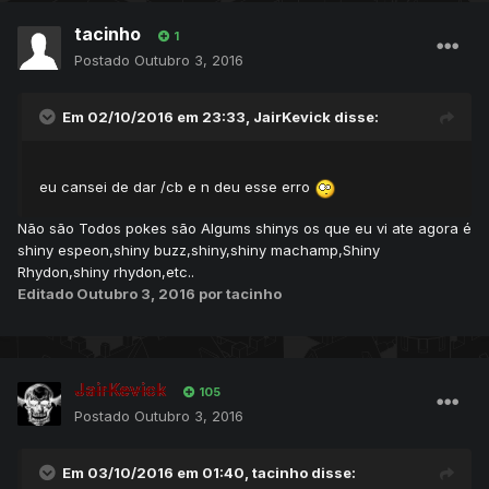
tacinho
1
Postado
Outubro 3, 2016
Em 02/10/2016 em 23:33,
JairKevick
disse:
eu cansei de dar /cb e n deu esse erro
Não são Todos pokes são Algums shinys os que eu vi ate agora é
shiny espeon,shiny buzz,shiny,shiny machamp,Shiny
Rhydon,shiny rhydon,etc..
Editado
Outubro 3, 2016
por tacinho
JairKevick
105
Postado
Outubro 3, 2016
Em 03/10/2016 em 01:40,
tacinho
disse: