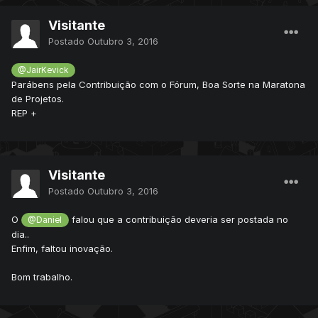
data/talkactions/scripts/createpokeball.lua:30: attempt to
Visitante
call global 'addPokeToPlayer' (a nil value)
[02/10/2016 20:03:58] stack traceback:
Postado
Outubro 3, 2016
[02/10/2016 20:03:58]
data/talkactions/scripts/createpokeball.lua:30: in function
@JairKevick
<data/talkactions/scripts/createpokeball.lua:8>
Parábens pela Contribuição com o Fórum, Boa Sorte na Maratona
de Projetos.
REP +
Visitante
Postado
Outubro 3, 2016
O
falou que a contribuição deveria ser postada no
@Daniel
dia..
Enfim, faltou inovação.
Bom trabalho.