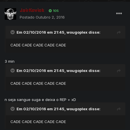
├ Prints;
JairKevick
105
├ Mapa
Postado
Outubro 2, 2016
├ Download;
├ Atualização;
Em 02/10/2016 em 21:45,
wougoplex
disse:
├ Utilitários;
Créditos.
└
CADE CADE CADE CADE CADE
• Informações Basicas
•
3 min
(+)1 a 3 Gen (Completa)
Em 02/10/2016 em 21:45,
wougoplex
disse:
(+)Bike System
(+)Tournament System
CADE CADE CADE CADE CADE
(+)Clã System
(+)Boost Stone
n seja sangue suga e deixa o REP + xD
(+)VIP System 100% Fucional
Entre outras coisas...
Em 02/10/2016 em 21:45,
wougoplex
disse:
CADE CADE CADE CADE CADE
• Edições / Ajustes •