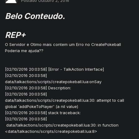
Postado
Outubro 2, 2016
Belo Conteudo.
REP+
O Servidor e Otimo mais contem um Erro no CreatePokeball
Poderia me ajuda??
[02/10/2016 20:03:58] [Error - TalkAction Interface]
[02/10/2016 20:03:58]
data/talkactions/scripts/createpokeball.lua:onSay
[02/10/2016 20:03:58] Description:
[02/10/2016 20:03:58]
data/talkactions/scripts/createpokeball.lua:30: attempt to call
global 'addPokeToPlayer' (a nil value)
[02/10/2016 20:03:58] stack traceback:
[02/10/2016 20:03:58]
data/talkactions/scripts/createpokeball.lua:30: in function
<data/talkactions/scripts/createpokeball.lua:8>