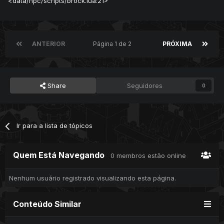
<data/npc/scripts/brock.lua:21>
ANTERIOR
Página 1 de 2
PRÓXIMA
Share
Seguidores
0
Ir para a lista de tópicos
Quem Está Navegando
0 membros estão online
Nenhum usuário registrado visualizando esta página.
Todas as prints:
http://imgur.com/a/vTHfl
Conteúdo Similar
Em breve posto mais prints!!