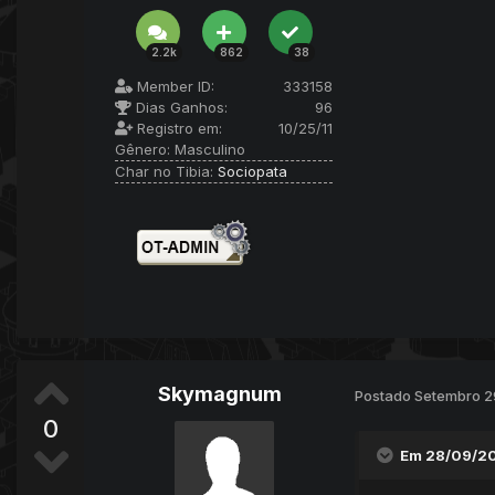
2.2k
862
38
Member ID:
333158
Dias Ganhos:
96
Registro em:
10/25/11
Gênero:
Masculino
Char no Tibia:
Sociopata
Skymagnum
Postado
Setembro 2
0
Em 28/09/20