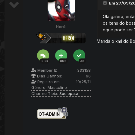
Em 27/09/20
Olá galera, entã
os itens do bos
Herói
oque pode ser 
Manda o xml do Bos
2.2k
862
38
Member ID:
333158
Dias Ganhos:
96
Registro em:
10/25/11
Gênero:
Masculino
Char no Tibia:
Sociopata