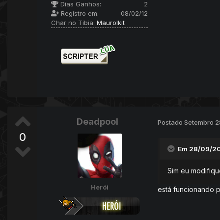
Dias Ganhos:
2
Registro em:
08/02/12
Char no Tibia:
Maurolkit
Deadpool
Postado
Setembro 2
0
Em 28/09/20
Sim eu modifique
Herói
está funcionando p