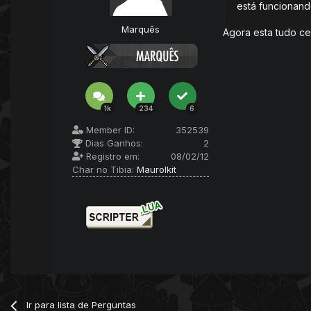
está funcionand
Marquês
Agora esta tudo cer
1k
234
6
Member ID:
352539
Dias Ganhos:
2
Registro em:
08/02/12
Char no Tibia:
Maurolkit
Ir para lista de Perguntas