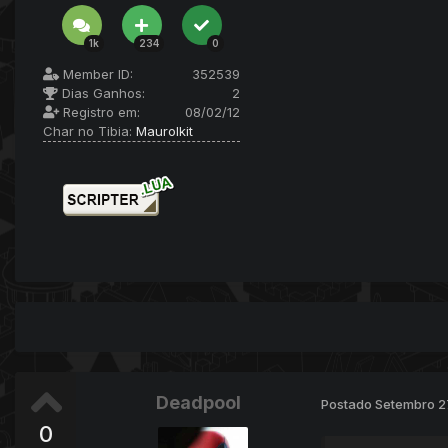
1k
234
0
Member ID:
352539
Dias Ganhos:
2
Registro em:
08/02/12
Char no Tibia:
Maurolkit
Deadpool
Postado
Setembro 2
0