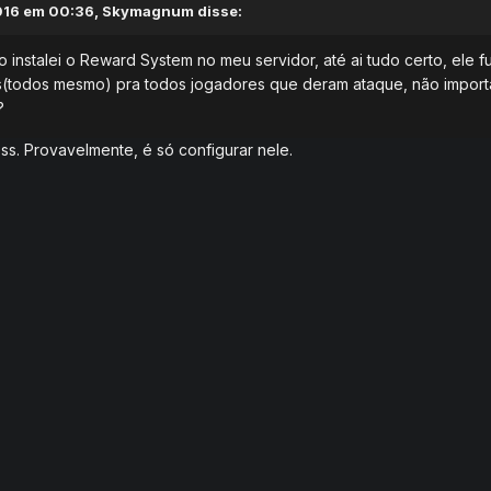
16 em 00:36,
Skymagnum
disse:
o instalei o Reward System no meu servidor, até ai tudo certo, ele f
s(todos mesmo) pra todos jogadores que deram ataque, não importa s
?
s. Provavelmente, é só configurar nele.