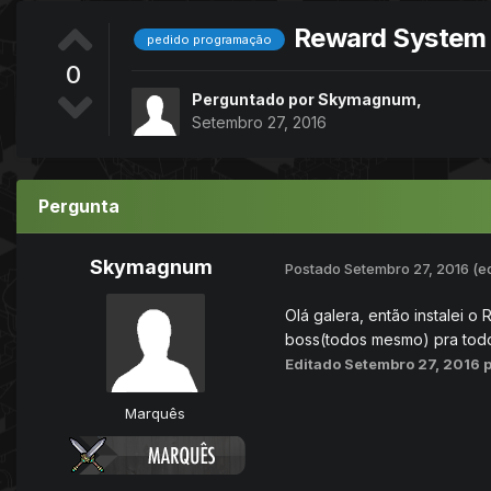
Reward System
pedido programação
0
Perguntado por
Skymagnum
,
Setembro 27, 2016
Pergunta
Skymagnum
Postado
Setembro 27, 2016
(e
Olá galera, então instalei o
boss(todos mesmo) pra todos
Editado
Setembro 27, 2016
Marquês