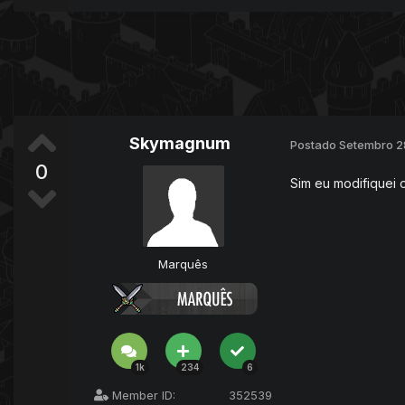
Skymagnum
Postado
Setembro 2
0
Sim eu modifiquei o
Marquês
1k
234
6
Member ID:
352539