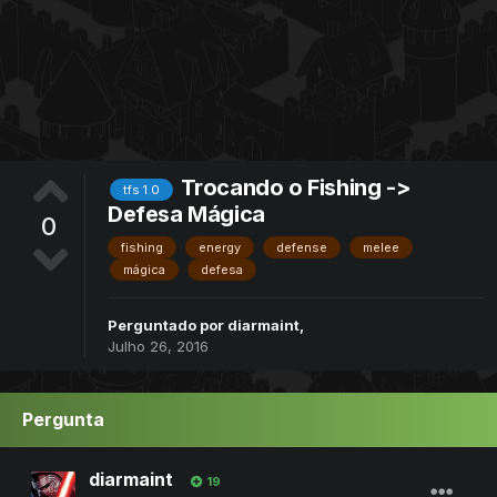
Trocando o Fishing ->
tfs 1.0
Defesa Mágica
0
fishing
energy
defense
melee
mágica
defesa
Perguntado por
diarmaint
,
Julho 26, 2016
Pergunta
diarmaint
19