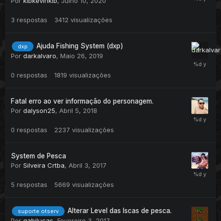
Por
klbkevinklb
,
Julho 10, 2020
3
respostas
3412
visualizações
Ajuda Fishing System (dxp)
dxp
Por
darkalvaro
,
Maio 26, 2019
0
respostas
1819
visualizações
Fatal erro ao ver informação do personagem.
Por
dalyson25
,
Abril 5, 2018
0
respostas
2237
visualizações
System de Pesca
Por
Silveira Crtba
,
Abril 3, 2017
5
respostas
5669
visualizações
Alterar Level das Iscas de pesca.
suporte otserv
Por
gabilucas
,
Fevereiro 3, 2017