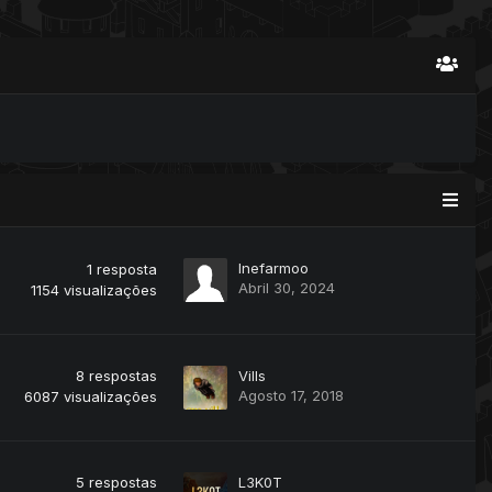
Inefarmoo
1
resposta
Abril 30, 2024
1154
visualizações
8
respostas
Vills
Agosto 17, 2018
6087
visualizações
5
respostas
L3K0T