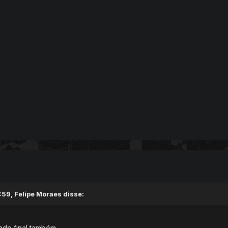
:59,
Felipe Moraes
disse:
ado final também.