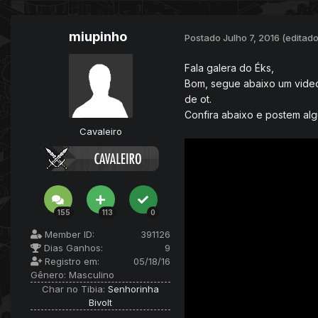
miupinho
Postado
Julho 7, 2016
(editado
Fala galera do Éks,
Bom, segue abaixo um video
de ot.
Confira abaixo e postem al
Cavaleiro
155
113
0
Member ID:
391126
Dias Ganhos:
9
Registro em:
05/18/16
Gênero:
Masculino
Char no Tibia:
Senhorinha
Bivolt