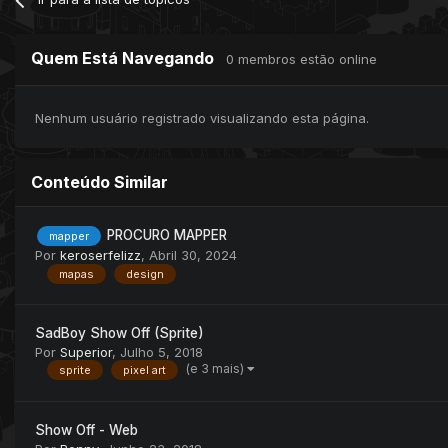
Quem Está Navegando
0 membros estão online
Nenhum usuário registrado visualizando esta página.
Conteúdo Similar
PROCURO MAPPER
mapper
Por
keroserfelizz
,
Abril 30, 2024
mapas
design
SadBoy Show Off (Sprite)
Por
Superior
,
Julho 5, 2018
(e 3 mais)
sprite
pixel art
Show Off - Web