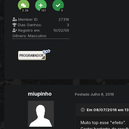
3.3k
151
0
Member ID:
27316
Dias Ganhos:
3
Registro em:
10/02/06
Gênero:
Masculino
miupinho
Postado
Julho 8, 2016
Em 08/07/2016 em 13
Muito top esse "efeito".
Gostei bastante do result