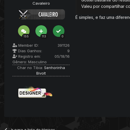
Cavaleiro
Valeu por compartilhar c
É simples, e faz uma difere
155
113
0
Member ID:
391126
Dias Ganhos:
9
Registro em:
05/18/16
Gênero:
Masculino
Char no Tibia:
Senhorinha
Bivolt
Ir para a lista de tópicos