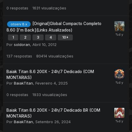
0
respostas
1631
visualizações
[Original]Global Compacto Completo
otserv 8.x
8.60 [I'm Back](Links Atualizados)
1
2
3
4
10
Por
soldoran
,
Abril 10, 2012
137
respostas
80414
visualizações
Baiak Titan 8.6 200X - 24h/7 Dedicado (COM
MONTARIAS)
Por
BaiakTitan
,
Fevereiro 4, 2025
0
respostas
1933
visualizações
Baiak Titan 8.6 200X - 24h/7 Dedicado BR (COM
MONTARIAS)
Por
BaiakTitan
,
Setembro 26, 2024