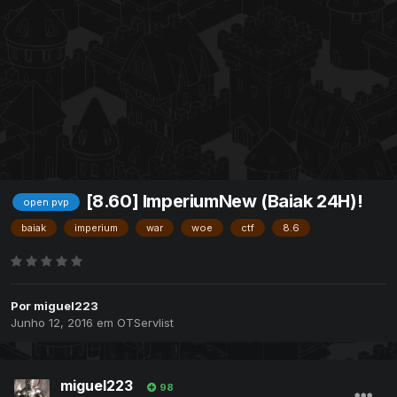
[8.60] ImperiumNew (Baiak 24H)!
open pvp
baiak
imperium
war
woe
ctf
8.6
Por
miguel223
Junho 12, 2016
em
OTServlist
miguel223
98