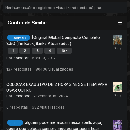
Nenhum usuário registrado visualizando esta página.
Conteúdo Similar
[Original]Global Compacto Completo
otserv 8.x
8.60 [I'm Back](Links Atualizados)
1
2
3
4
10
Por
soldoran
,
Abril 10, 2012
137
respostas
80436
visualizações
COLOCAR EXAUSTÃO DE 2 HORAS NESSE ITEM PARA
USAR OUTRO
Por
Emooooo
,
Novembro 15, 2024
0
respostas
682
visualizações
alguém pode me ajudar nessa spells aqui,
script
queira que colocassem pro meu personagem ficar