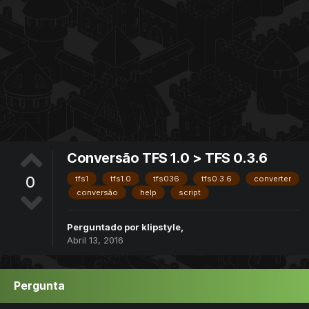
Conversão TFS 1.0 > TFS 0.3.6
0
tfs1
tfs1.0
tfs036
tfs0.3.6
converter
conversão
help
script
Perguntado por
klipstyle
,
Abril 13, 2016
Pergunta