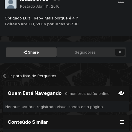
Postado
Abril 11, 2016
Obrigado Luiz , Rep+ Mais porque é 4 ?
Editado
Abril 11, 2016
por lucas66788
Share
Seguidores
0
Ir para lista de Perguntas
Quem Está Navegando
0 membros estão online
Nenhum usuário registrado visualizando esta página.
Conteúdo Similar