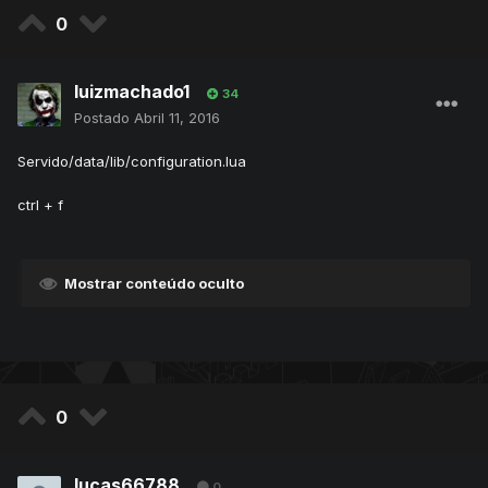
0
luizmachado1
34
Postado
Abril 11, 2016
Servido/data/lib/configuration.lua
ctrl + f
Mostrar conteúdo oculto
0
lucas66788
0