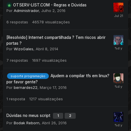
OTSERV-LIST.COM - Regras e Dúvidas
Por
Administrador
,
Julho 2, 2016
6
respostas
46578
visualizações
[Resolvido] Internet compartilhada ? Tem riscos abrir
portas ?
Por
WizoGales
,
Abril 8, 2014
7
respostas
1697
visualizações
Ajudem a compilar tfs em linux?
suporte programação
por favor gente?
Por
bernardes22
,
Março 17, 2016
1
resposta
1217
visualizações
Dúvidas no meus script
1
2
Por
Bodak Reborn
,
Abril 26, 2016