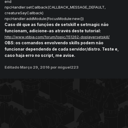
end
npcHandler:setCallback(CALLBACK_MESSAGE_DEFAULT,
creatureSayCallback)
npcHandler:addModule(FocusModule:new())
Caso dê que as funções de setskill e setmagic não
funcionam, adicione-as através deste tutorial:
http://www.xtibia.com/forum/topic/151262-doplayersetskill/
OBS: os comandos envolvendo skills podem não
funcionar dependendo de cada servidor/distro. Teste e,
caso haja erro no script, me avise.
Editado
Março 29, 2016
por miguel223