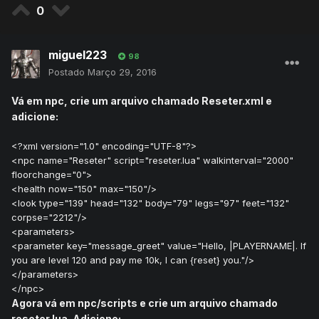
0
miguel223
98
Postado
Março 29, 2016
Vá em npc, crie um arquivo chamado Reseter.xml e
adicione:
<?xml version="1.0" encoding="UTF-8"?>
<npc name="Reseter" script="reseter.lua" walkinterval="2000"
floorchange="0">
<health now="150" max="150"/>
<look type="139" head="132" body="79" legs="97" feet="132"
corpse="2212"/>
<parameters>
<parameter key="message_greet" value="Hello, |PLAYERNAME|. If
you are level 120 and pay me 10k, I can {reset} you."/>
</parameters>
</npc>
Agora vá em npc/scripts e crie um arquivo chamado
reseter.lua. Adicione: