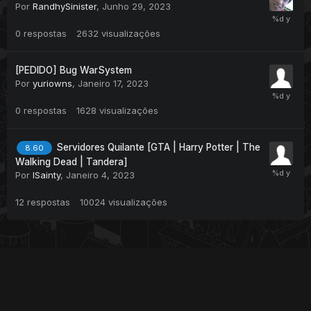
Por
RandhySinister
,
Junho 29, 2023
0
respostas
2632
visualizações
[PEDIDO] Bug WarSystem
Por
yuriowns
,
Janeiro 17, 2023
0
respostas
1628
visualizações
Servidores Quilante [GTA | Harry Potter | The
8.60
Walking Dead | Tandera]
Por
lSainty
,
Janeiro 4, 2023
12
respostas
10024
visualizações