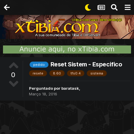
Reset Sistem - Especifico
pedido
0
resete
8.60
tfs0.4
sistema
Perguntado por
baratask
,
Março 18, 2016