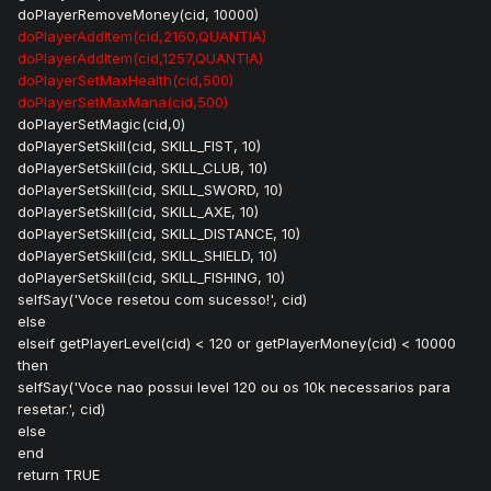
doPlayerRemoveMoney(cid, 10000)
doPlayerAddItem(cid,2160,QUANTIA)
doPlayerAddItem(cid,1257,QUANTIA)
doPlayerSetMaxHealth(cid,500)
doPlayerSetMaxMana(cid,500)
doPlayerSetMagic(cid,0)
doPlayerSetSkill(cid, SKILL_FIST, 10)
doPlayerSetSkill(cid, SKILL_CLUB, 10)
doPlayerSetSkill(cid, SKILL_SWORD, 10)
doPlayerSetSkill(cid, SKILL_AXE, 10)
doPlayerSetSkill(cid, SKILL_DISTANCE, 10)
doPlayerSetSkill(cid, SKILL_SHIELD, 10)
doPlayerSetSkill(cid, SKILL_FISHING, 10)
selfSay('Voce resetou com sucesso!', cid)
else
elseif getPlayerLevel(cid) < 120 or getPlayerMoney(cid) < 10000
then
selfSay('Voce nao possui level 120 ou os 10k necessarios para
resetar.', cid)
else
end
return TRUE