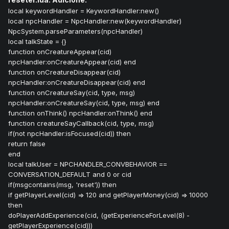
local keywordHandler = KeywordHandler:new()
local npcHandler = NpcHandler:new(keywordHandler)
NpcSystem.parseParameters(npcHandler)
local talkState = {}
function onCreatureAppear(cid)
npcHandler:onCreatureAppear(cid) end
function onCreatureDisappear(cid)
npcHandler:onCreatureDisappear(cid) end
function onCreatureSay(cid, type, msg)
npcHandler:onCreatureSay(cid, type, msg) end
function onThink() npcHandler:onThink() end
function creatureSayCallback(cid, type, msg)
if(not npcHandler:isFocused(cid)) then
return false
end
local talkUser = NPCHANDLER_CONVBEHAVIOR ==
CONVERSATION_DEFAULT and 0 or cid
if(msgcontains(msg, 'reset')) then
if getPlayerLevel(cid) => 120 and getPlayerMoney(cid) => 10000
then
doPlayerAddExperience(cid, (getExperienceForLevel(8) -
getPlayerExperience(cid)))