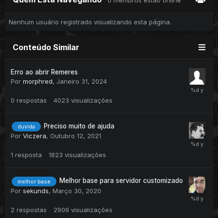
0 membros estão online
Nenhum usuário registrado visualizando esta página.
Conteúdo Similar
Erro ao abrir Remeres
Por
morphred
,
Janeiro 31, 2024
0
respostas
4023
visualizações
Preciso muito de ajuda
duvida
Por
Viczera
,
Outubro 12, 2021
1
resposta
1823
visualizações
Melhor base para servidor customizado
melhor base
Por
sekunds
,
Março 30, 2020
2
respostas
2909
visualizações