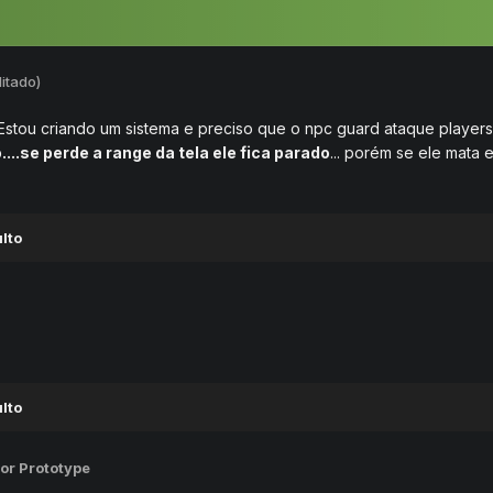
itado)
stou criando um sistema e preciso que o npc guard ataque players c
....se perde a range da tela ele fica parado
... porém se ele mata e
lto
lto
or Prototype