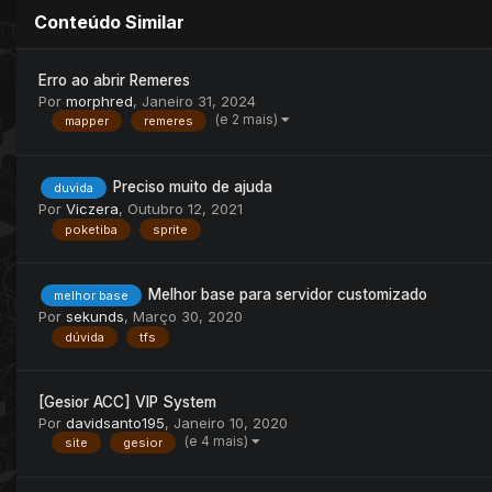
Conteúdo Similar
Erro ao abrir Remeres
Por
morphred
,
Janeiro 31, 2024
(e 2 mais)
mapper
remeres
Preciso muito de ajuda
duvida
Por
Viczera
,
Outubro 12, 2021
poketiba
sprite
Melhor base para servidor customizado
melhor base
Por
sekunds
,
Março 30, 2020
dúvida
tfs
[Gesior ACC] VIP System
Por
davidsanto195
,
Janeiro 10, 2020
(e 4 mais)
site
gesior