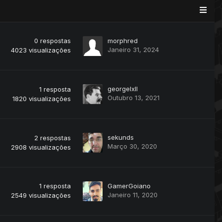
0
respostas
morphred
Janeiro 31, 2024
4023
visualizações
georgelxll
1
resposta
Outubro 13, 2021
1820
visualizações
sekunds
2
respostas
Março 30, 2020
2908
visualizações
1
resposta
GamerGoiano
Janeiro 11, 2020
2549
visualizações