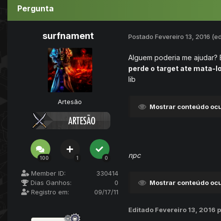
Pergunta
surfnament
Postado
Fevereiro 13, 2016
(ed
Alguem poderia me ajudar? E
perde o target ate mata-lo
lib
Artesão
Mostrar conteúdo ocu
npc
100
1
0
Member ID:
330414
Dias Ganhos:
0
Mostrar conteúdo ocu
Registro em:
09/17/11
Editado
Fevereiro 13, 2016
p