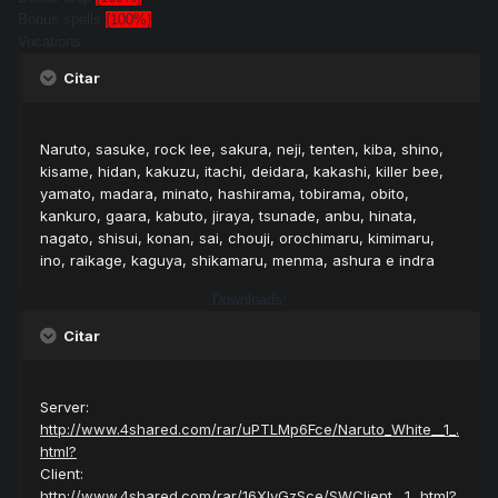
Bonus spells
{100%}
Vocations:
Citar
Naruto, sasuke, rock lee, sakura, neji, tenten, kiba, shino,
kisame, hidan, kakuzu, itachi, deidara, kakashi, killer bee,
yamato, madara, minato, hashirama, tobirama, obito,
kankuro, gaara, kabuto, jiraya, tsunade, anbu, hinata,
nagato, shisui, konan, sai, chouji, orochimaru, kimimaru,
ino, raikage, kaguya, shikamaru, menma, ashura e indra
Downloads:
Citar
Server:
http://www.4shared.com/rar/uPTLMp6Fce/Naruto_White__1_.
html?
Client:
http://www.4shared.com/rar/16XIyGzSce/SWClient__1_.html?