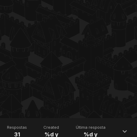
Respostas
Created
Última resposta
31
%d y
%d y