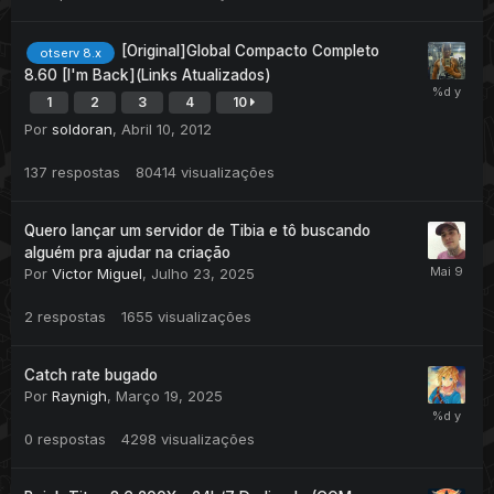
[Original]Global Compacto Completo
otserv 8.x
8.60 [I'm Back](Links Atualizados)
1
2
3
4
10
Por
soldoran
,
Abril 10, 2012
137
respostas
80414
visualizações
Quero lançar um servidor de Tibia e tô buscando
alguém pra ajudar na criação
Por
Victor Miguel
,
Julho 23, 2025
2
respostas
1655
visualizações
Catch rate bugado
Por
Raynigh
,
Março 19, 2025
0
respostas
4298
visualizações