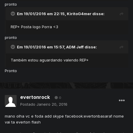
pronto
Em 19/01/2016 em 22:15, KiritoG4mer disse:
REP+ Posta logo Porra <3
pronto
Em 19/01/2016 em 15:57, ADM Jeff disse:
Também estou aguardando valendo REP+
Pronto
evertonrock
0
Postado
Janeiro 20, 2016
mano olha vc e foda add skype facebook:evertonbasara1 nome
vai ta everton flash