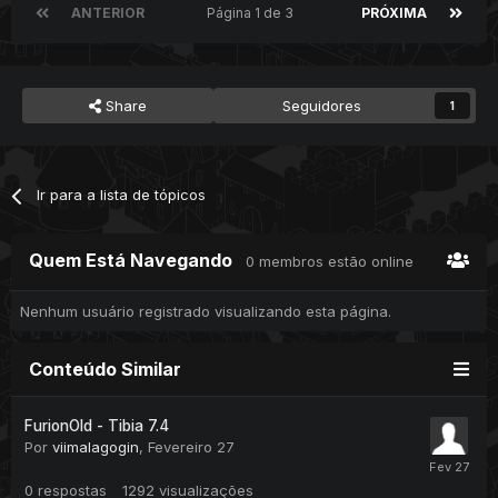
ANTERIOR
Página 1 de 3
PRÓXIMA
Share
Seguidores
1
Ir para a lista de tópicos
Quem Está Navegando
0 membros estão online
Nenhum usuário registrado visualizando esta página.
Conteúdo Similar
FurionOld - Tibia 7.4
Por
viimalagogin
,
Fevereiro 27
0
respostas
1292
visualizações