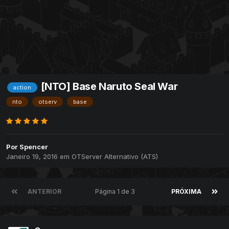
[NTO] Base Naruto Seal War
action
nto
otserv
base
Por
Spencer
Janeiro 19, 2016
em
OTServer Alternativo (ATS)
ANTERIOR
Página 1 de 3
PRÓXIMA