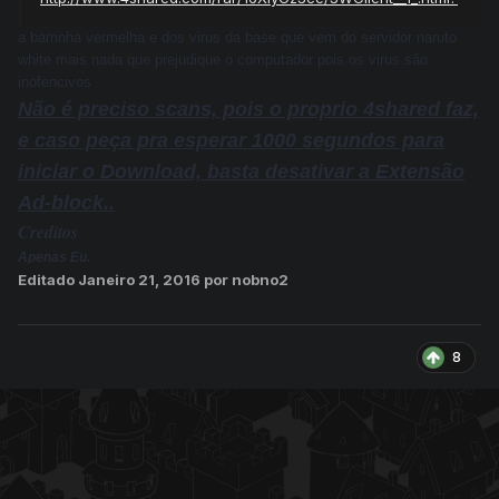
a barrinha vermelha e dos virus da base que vem do servidor naruto
white mais nada que prejudique o computador pois os virus são
inofencivos
Não é preciso scans, pois o proprio 4shared faz,
e caso peça pra esperar 1000 segundos para
iniciar o Download, basta desativar a Extensão
Ad-block..
Creditos
Apenas Eu.
Editado
Janeiro 21, 2016
por nobno2
8