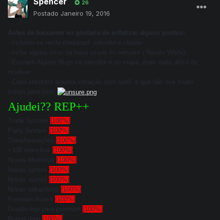
Spencer
26
Postado
Janeiro 19, 2016
Antes de baixarem eu gostaria de enfatizar alguns pontos:
- Incluem-se neste download: servidor e cliente
.
- Inclui alguns virus da base usada no servidor ( Naruto White).
- Existem Alguns Bugs no servidor e no mapa, mais nada dificil de
resolver
- Caso encontre alguma vocação sem spell, e que não tive muito
tempo para criar.
Ajudei?? REP++
Trade System
{100%}
Party System
{100%}
Transformações
{100%}
+100 monstros
{100%}
Novos Monstros
{100%}
Novas sprites
{100%}
Novas quests
{100%}
Novas talkactions
{100%}
Premium Acess
{100%}
Double exp para premium
{100%}
Bonus drop
{100%}