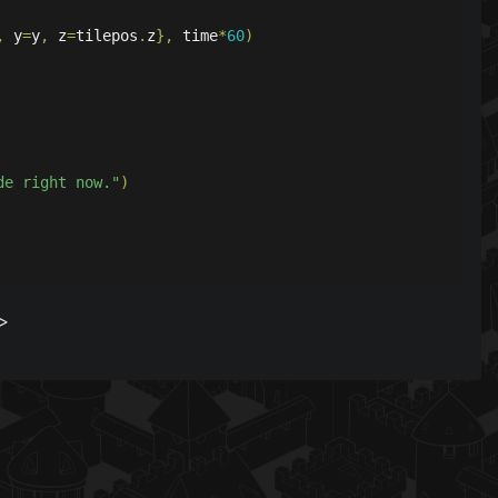
,
 y
=
y
,
 z
=
tilepos
.
z
},
 time
*
60
)
de right now."
)
/>