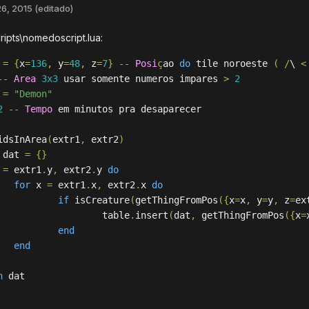
6, 2015
(editado)
ipts\nomedoscript.lua:
 
=
{
x
=
136
,
 y
=
48
,
 z
=
7
}
--
Posi
ç
ao 
do
 tile noroeste 
(
/
\ 
<
--
Area
3x3
 usar somente numeros impares 
>
2
 
=
"Demon"
2
--
Tempo
 em minutos pra desaparecer

idsInArea
(
extr1
,
 extr2
)
 dat 
=
{}
 
=
 extr1
.
y
,
 extr2
.
y 
do
for
 x 
=
 extr1
.
x
,
 extr2
.
x 
do
if
 isCreature
(
getThingFromPos
({
x
=
x
,
 y
=
y
,
 z
=
ex
				table
.
insert
(
dat
,
 getThingFromPos
({
x
=
end
end
n