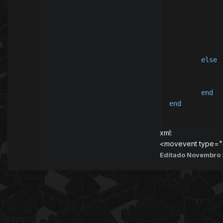
else
end
end
xml:
<movevent type="S
Editado
Novembro 