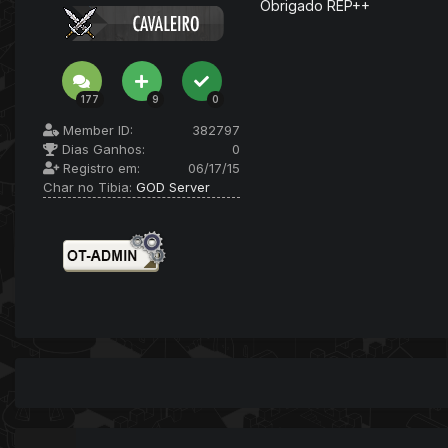
Obrigado REP++
177
9
0
Member ID:
382797
Dias Ganhos:
0
Registro em:
06/17/15
Char no Tibia:
GOD Server