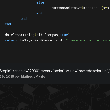
else
					summonAndRemove
(
monster
,
{
x
=
x
end
end
end
		doTeleportThing
(
cid
,
frompos
,
true
)
return
 doPlayerSendCancel
(
cid
,
"There are people insi
tepIn" actionid="2930" event="script" value="nomedoscript.lua"
26, 2015
por MatheusMkalo