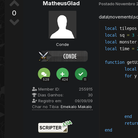
MatheusGlad
Postado
Novembro 2
0
data\movements\scr
local
 tilepos
local
 sq 
=
3
local
 monster
Conde
local
 time 
=
function
 getU
local
for
 y
528
424
11
Member ID:
255915
Dias Ganhos:
30
Registro em:
09/09/09
Char no Tibia:
Emekalo Makalo
end
retur
end