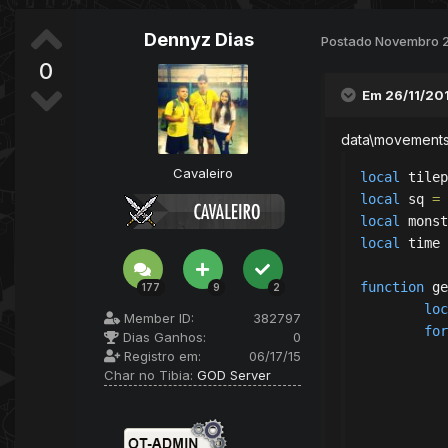
Dennyz Dias
Postado
Novembro 2
0
Em 26/11/20
data\movements\
Cavaleiro
local
 tilep
local
 sq 
=
local
 monst
local
 time 
function
 ge
177
9
2
loc
Member ID:
382797
for
Dias Ganhos:
0
Registro em:
06/17/15
Char no Tibia:
GOD Server