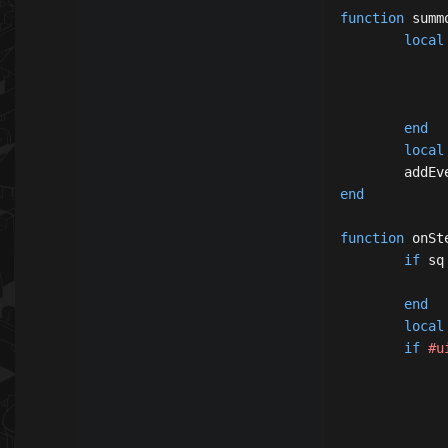
function
 summ
local
end
local
	addEv
end
function
 onSt
if
 sq
end
local
if
#u