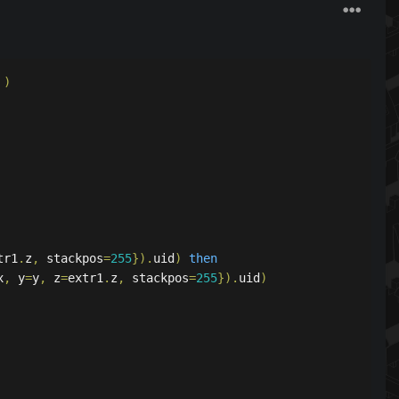
)
tr1
.
z
,
 stackpos
=
255
}).
uid
)
then
x
,
 y
=
y
,
 z
=
extr1
.
z
,
 stackpos
=
255
}).
uid
)