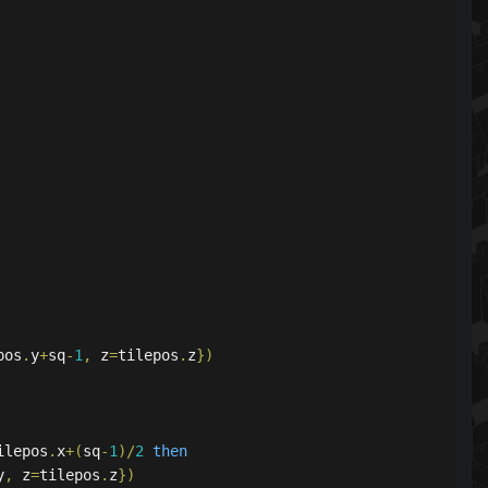
pos
.
y
+
sq
-
1
,
 z
=
tilepos
.
z
})
ilepos
.
x
+(
sq
-
1
)/
2
then
y
,
 z
=
tilepos
.
z
})