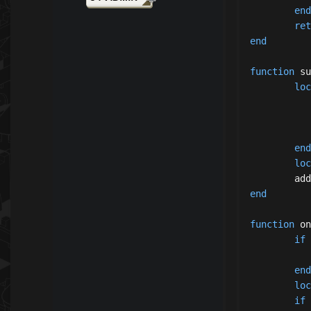
end
ret
end
function
 su
loc
end
loc
	ad
end
function
 on
if
 
end
loc
if