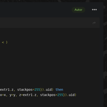
Autor
 
<
)
extr1
.
z
,
 stackpos
=
255
}).
uid
)
then
x
=
x
,
 y
=
y
,
 z
=
extr1
.
z
,
 stackpos
=
255
}).
uid
)