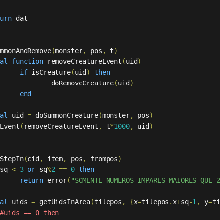
urn
mmonAndRemove
(
monster
,
 pos
,
 t
)
al
function
 removeCreatureEvent
(
uid
)
if
 isCreature
(
uid
)
then
			doRemoveCreature
(
uid
)
end
al
 uid 
=
 doSummonCreature
(
monster
,
 pos
)
dEvent
(
removeCreatureEvent
,
 t
*
1000
,
 uid
)
StepIn
(
cid
,
 item
,
 pos
,
 frompos
)
sq 
<
3
or
 sq
%
2
==
0
then
return
 error
(
"SOMENTE NUMEROS IMPARES MAIORES QUE 2
al
 uids 
=
 getUidsInArea
(
tilepos
,
{
x
=
tilepos
.
x
+
sq
-
1
,
 y
=
ti
#uids == 0 then