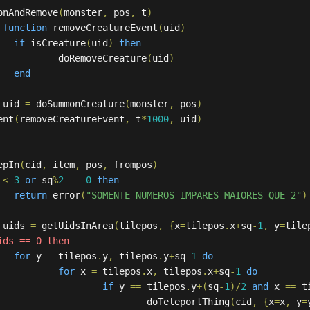
onAndRemove
(
monster
,
 pos
,
 t
)
function
 removeCreatureEvent
(
uid
)
if
 isCreature
(
uid
)
then
			doRemoveCreature
(
uid
)
end
 uid 
=
 doSummonCreature
(
monster
,
 pos
)
ent
(
removeCreatureEvent
,
 t
*
1000
,
 uid
)
epIn
(
cid
,
 item
,
 pos
,
 frompos
)
 
<
3
or
 sq
%
2
==
0
then
return
 error
(
"SOMENTE NUMEROS IMPARES MAIORES QUE 2"
)
 uids 
=
 getUidsInArea
(
tilepos
,
{
x
=
tilepos
.
x
+
sq
-
1
,
 y
=
tile
ids == 0 then
for
 y 
=
 tilepos
.
y
,
 tilepos
.
y
+
sq
-
1
do
for
 x 
=
 tilepos
.
x
,
 tilepos
.
x
+
sq
-
1
do
if
 y 
==
 tilepos
.
y
+(
sq
-
1
)/
2
and
 x 
==
 t
					doTeleportThing
(
cid
,
{
x
=
x
,
 y
=