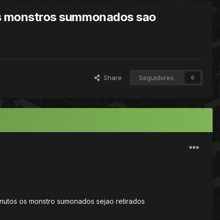
o's monstros summonados sao
Share
Seguidores
0
inutos os monstro sumonados sejao retirados