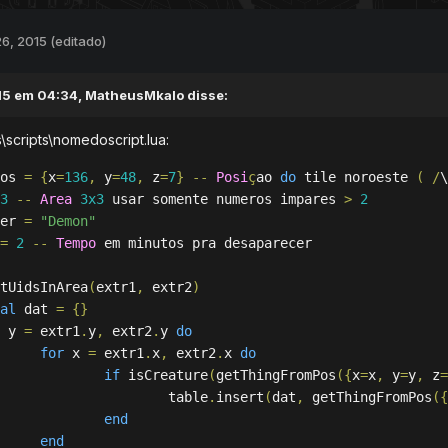
6, 2015
(editado)
15 em 04:34, MatheusMkalo disse:
scripts\nomedoscript.lua:
os 
=
{
x
=
136
,
 y
=
48
,
 z
=
7
}
--
Posi
ç
ao 
do
 tile noroeste 
(
/
\
3
--
Area
3x3
 usar somente numeros impares 
>
2
er 
=
"Demon"
=
2
--
Tempo
 em minutos pra desaparecer

tUidsInArea
(
extr1
,
 extr2
)
al
 dat 
=
{}
 y 
=
 extr1
.
y
,
 extr2
.
y 
do
for
 x 
=
 extr1
.
x
,
 extr2
.
x 
do
if
 isCreature
(
getThingFromPos
({
x
=
x
,
 y
=
y
,
 z
=
				table
.
insert
(
dat
,
 getThingFromPos
({
end
end