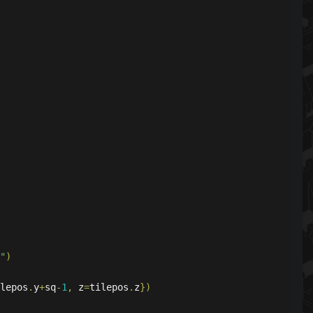
"
)
lepos
.
y
+
sq
-
1
,
 z
=
tilepos
.
z
})