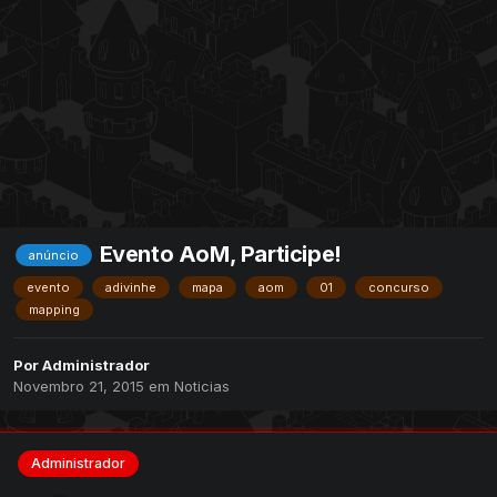
Evento AoM, Participe!
anúncio
evento
adivinhe
mapa
aom
01
concurso
mapping
Por
Administrador
Novembro 21, 2015
em
Noticias
Administrador