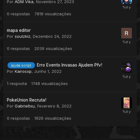
Por
ADM Vika
,
Novembro 27, 2023
0
respostas
7819
visualizações
mapa editor
Por
soulzkiz
,
Dezembro 24, 2022
0
respostas
2039
visualizações
Erro Evento Invasao Ajudem Pfv!
ajuda script
Por
Kairosxp
,
Junho 1, 2022
1
resposta
1748
visualizações
PokeUnion Recruta!
Por
Gabrieltxu
,
Fevereiro 8, 2022
0
respostas
1926
visualizações