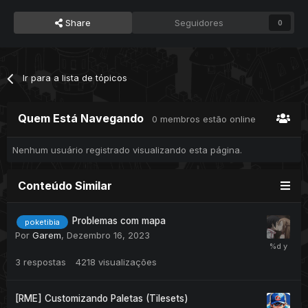
Share
Seguidores
0
Ir para a lista de tópicos
Quem Está Navegando
0 membros estão online
Nenhum usuário registrado visualizando esta página.
Conteúdo Similar
Problemas com mapa
poketibia
Por
Garem
,
Dezembro 16, 2023
3
respostas
4218
visualizações
[RME] Customizando Paletas (Tilesets)