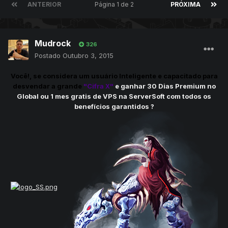
ANTERIOR
Página 1 de 2
PRÓXIMA
Mudrock
326
Postado
Outubro 3, 2015
Você!, se considera um usuário Inteligente e capacitado para
desvendar a grande
"Cifra X"
e ganhar 30 Dias Premium no
Global ou 1 mes gratis de VPS na ServerSoft com todos os
benefícios garantidos ?