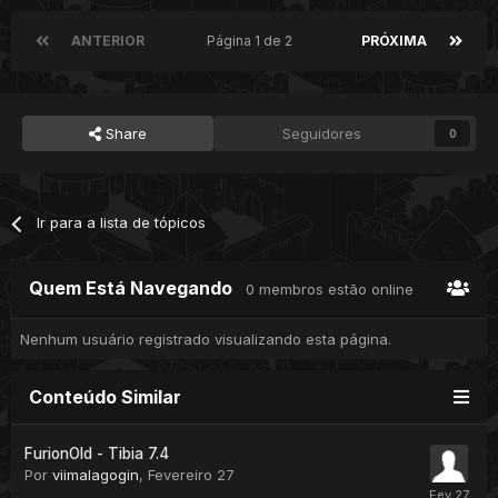
ANTERIOR
Página 1 de 2
PRÓXIMA
Share
Seguidores
0
Ir para a lista de tópicos
Quem Está Navegando
0 membros estão online
Nenhum usuário registrado visualizando esta página.
Conteúdo Similar
FurionOld - Tibia 7.4
Por
viimalagogin
,
Fevereiro 27