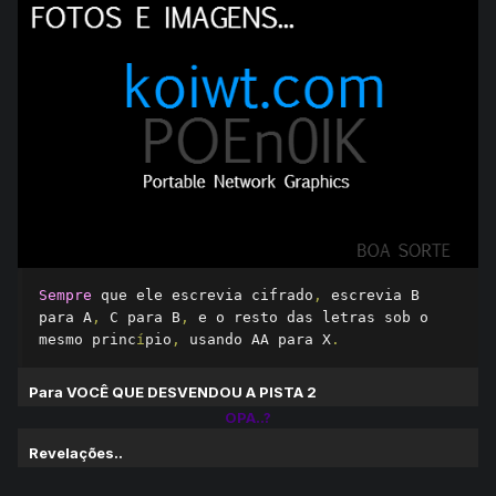
Sempre
 que ele escrevia cifrado
,
 escrevia B 
para A
,
 C para B
,
 e o resto das letras sob o 
mesmo princ
í
pio
,
 usando AA para X
.
Para VOCÊ QUE DESVENDOU A PISTA 2
OPA..?
Revelações..