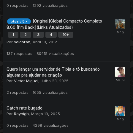
0
respostas
1292
visualizações
[Original]Global Compacto Completo
otserv 8.x
8.60 [I'm Back](Links Atualizados)
1
2
3
4
10
Por
soldoran
,
Abril 10, 2012
137
respostas
80415
visualizações
Quero lançar um servidor de Tibia e tô buscando
alguém pra ajudar na criação
Por
Victor Miguel
,
Julho 23, 2025
2
respostas
1655
visualizações
Catch rate bugado
Por
Raynigh
,
Março 19, 2025
0
respostas
4298
visualizações