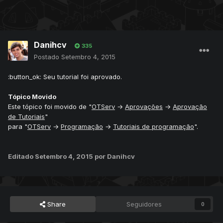
Danihcv
335
Postado
Setembro 4, 2015
:button_ok: Seu tutorial foi aprovado.
Tópico Movido
Este tópico foi movido de "
OTServ
→
Aprovações
→
Aprovação
de Tutoriais
"
para "
OTServ
→
Programação
→
Tutoriais de programação
".
Editado
Setembro 4, 2015
por Danihcv
Share
Seguidores
0