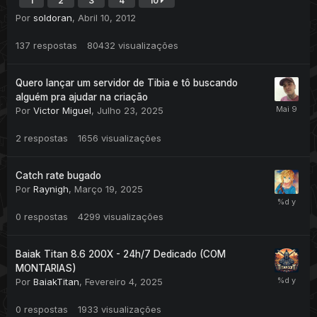
1
2
3
4
10
Por
soldoran
,
Abril 10, 2012
137
respostas
80432
visualizações
Quero lançar um servidor de Tibia e tô buscando
alguém pra ajudar na criação
Por
Victor Miguel
,
Julho 23, 2025
2
respostas
1656
visualizações
Catch rate bugado
Por
Raynigh
,
Março 19, 2025
0
respostas
4299
visualizações
Baiak Titan 8.6 200X - 24h/7 Dedicado (COM
MONTARIAS)
Por
BaiakTitan
,
Fevereiro 4, 2025
0
respostas
1933
visualizações