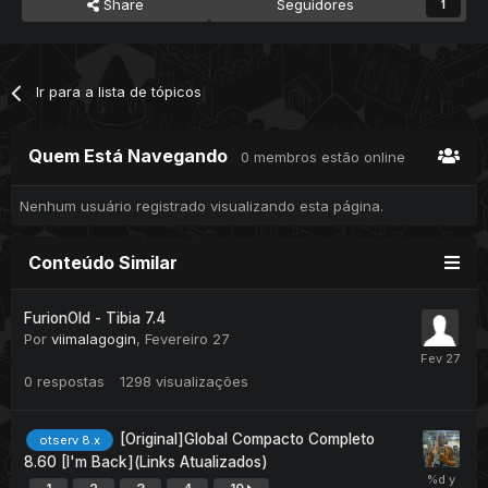
Share
Seguidores
1
Ir para a lista de tópicos
Quem Está Navegando
0 membros estão online
Nenhum usuário registrado visualizando esta página.
Conteúdo Similar
FurionOld - Tibia 7.4
Por
viimalagogin
,
Fevereiro 27
0
respostas
1298
visualizações
[Original]Global Compacto Completo
otserv 8.x
8.60 [I'm Back](Links Atualizados)