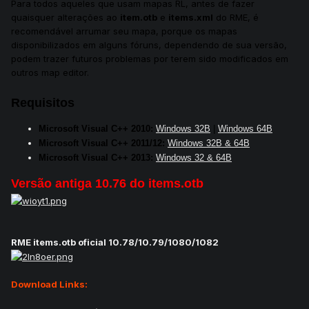
Para todos aqueles que usam mapas RL, antes de fazer
quaisquer alterações ao
item.otb
e
items.xml
do RME, é
recomendável arrumar seu mapa, porque os mapas
disponibilizados em alguns fóruns, dependendo de sua versão,
podem trazer futuros problemas por terem sido modificados em
outros map editor.
Requisitos
Microsoft Visual C++ 2010:
Windows 32B
|
Windows 64B
Microsoft Visual C++ 2011/12:
Windows 32B & 64B
Microsoft Visual C++ 2013:
Windows 32 & 64B
Versão antiga 10.76 do items.otb
RME items.otb oficial 10.78/10.79/1080/1082
Download Links: