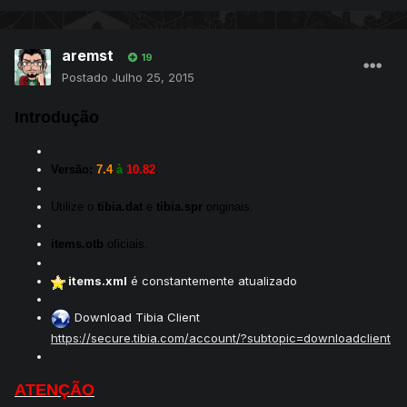
aremst
19
Postado
Julho 25, 2015
Introdução
Versão:
7.4
à
10.82
.
Utilize o
tibia.dat
e
tibia.spr
originais.
items.otb
oficiais.
items.xml
é constantemente atualizado
Download Tibia Client
https://secure.tibia.com/account/?subtopic=downloadclient
ATENÇÃO