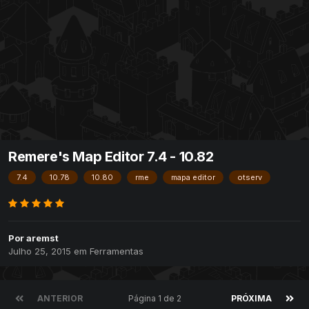
Remere's Map Editor 7.4 - 10.82
7.4
10.78
10.80
rme
mapa editor
otserv
Por
aremst
Julho 25, 2015
em
Ferramentas
ANTERIOR
Página 1 de 2
PRÓXIMA