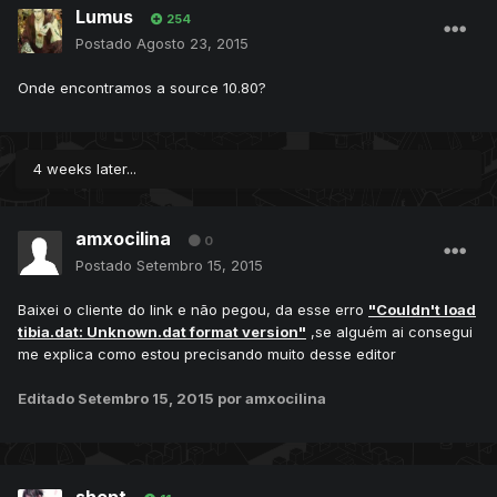
Lumus
254
Postado
Agosto 23, 2015
Onde encontramos a source 10.80?
4 weeks later...
amxocilina
0
Postado
Setembro 15, 2015
Baixei o cliente do link e não pegou, da esse erro
"Couldn't load
tibia.dat: Unknown.dat format version"
,se alguém ai consegui
me explica como estou precisando muito desse editor​ ​
Editado
Setembro 15, 2015
por amxocilina