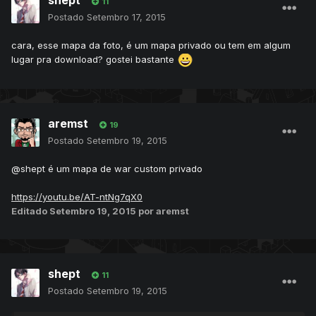
shept
11
Postado
Setembro 17, 2015
cara, esse mapa da foto, é um mapa privado ou tem em algum
lugar pra download? gostei bastante
aremst
19
Postado
Setembro 19, 2015
@shept é um mapa de war custom privado
https://youtu.be/AT-ntNg7qX0
Editado
Setembro 19, 2015
por aremst
shept
11
Postado
Setembro 19, 2015