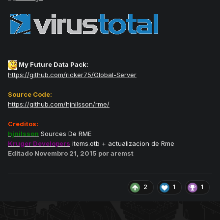
My Future Data Pack:
https://github.com/ricker75/Global-Server
Source Code:
https://github.com/hjnilsson/rme/
Creditos:
hjnilsson
Sources De RME
Kruger Developers
items.otb + actualizacion de Rme
Editado
Novembro 21, 2015
por aremst
2
1
1