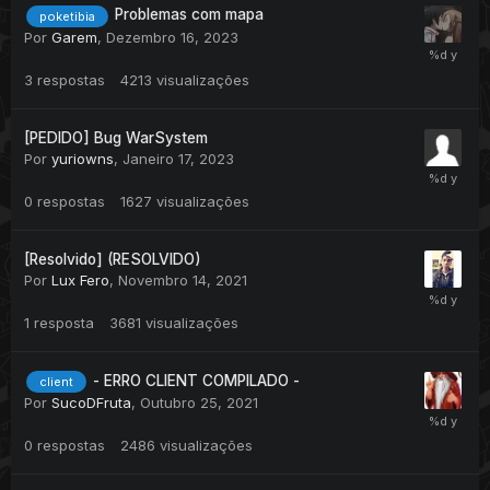
Problemas com mapa
poketibia
Por
Garem
,
Dezembro 16, 2023
3
respostas
4213
visualizações
[PEDIDO] Bug WarSystem
Por
yuriowns
,
Janeiro 17, 2023
0
respostas
1627
visualizações
[Resolvido] (RESOLVIDO)
Por
Lux Fero
,
Novembro 14, 2021
1
resposta
3681
visualizações
- ERRO CLIENT COMPILADO -
client
Por
SucoDFruta
,
Outubro 25, 2021
0
respostas
2486
visualizações